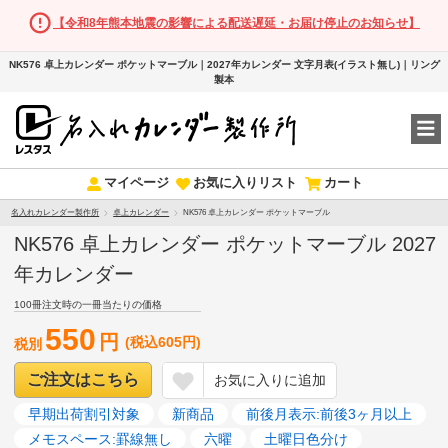
【令和8年熊本地震の影響による配送遅延・お届け停止のお知らせ】
NK576 卓上カレンダー ポケットマーブル｜2027年カレンダー 文字月表(イラスト無し)｜リング
製本
マイページ
お気に入りリスト
カート
名入れカレンダー製作所
卓上カレンダー
NK576 卓上カレンダー ポケットマーブル
NK576 卓上カレンダー ポケットマーブル 2027
年カレンダー
100冊注文時の一冊当たりの価格
550
円
(税込605円)
税別
ご注文はこちら
お気に入りに追加
早期出荷割引対象
新商品
前後月表示:前後3ヶ月以上
メモスペース:罫線無し
六曜
土曜日色分け