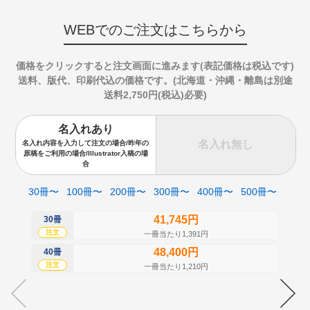
WEBでのご注文はこちらから
価格をクリックすると注文画面に進みます(表記価格は税込です)
送料、版代、印刷代込の価格です。(北海道・沖縄・離島は別途
送料2,750円(税込)必要)
名入れあり
名入れ無し
名入れ内容を入力して注文の場合/昨年の
原稿をご利用の場合/Illustrator入稿の場
合
30冊〜
100冊〜
200冊〜
300冊〜
400冊〜
500冊〜
41,745円
30冊
50
注文
注
一冊当たり1,391円
48,400円
40冊
60
注文
注
一冊当たり1,210円
70
注