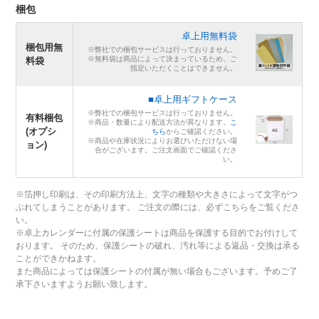
梱包
卓上用無料袋
梱包用無
※弊社での梱包サービスは行っておりません。
※無料袋は商品によって決まっているため、ご
料袋
指定いただくことはできません。
■卓上用ギフトケース
※弊社での梱包サービスは行っておりません。
有料梱包
※商品・数量により配送方法が異なります。
こ
(オプシ
ちら
からご確認ください。
※商品や在庫状況によりお選びいただけない場
ョン)
合がございます。ご注文画面でご確認くださ
い。
※箔押し印刷は、その印刷方法上、文字の種類や大きさによって文字がつ
ぶれてしまうことがあります。 ご注文の際には、必ずこちらをご覧くださ
い。
※卓上カレンダーに付属の保護シートは商品を保護する目的でお付けして
おります。 そのため、保護シートの破れ、汚れ等による返品・交換は承る
ことができかねます。
また商品によっては保護シートの付属が無い場合もございます。予めご了
承下さいますようお願い致します。