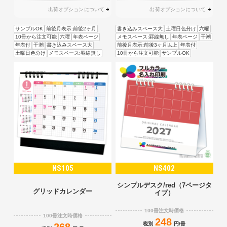
出荷オプションについて
出荷オプションについて
サンプルOK
前後月表示:前後2ヶ月
書き込みスペース大
土曜日色分け
六曜
10冊から注文可能
六曜
年表ページ
メモスペース:罫線無し
年表ページ
干潮
年表付
干潮
書き込みスペース大
前後月表示:前後3ヶ月以上
年表付
土曜日色分け
メモスペース:罫線無し
10冊から注文可能
サンプルOK
NS105
NS402
シンプルデスク/red（7ページタ
グリッドカレンダー
イプ）
100冊注文時価格
100冊注文時価格
248
税別
円/冊
268