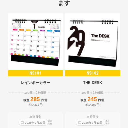
ます
NS101
NS102
レインボーカラー
THE DESK
100冊注文時価格
100冊注文時価格
285
245
税別
円/冊
税別
円/冊
(税込313円)
(税込269円)
出荷目安
出荷目安
迄に
迄に
2026
年
9
月
30
日
2026
年
9
月
11
日
出荷
出荷