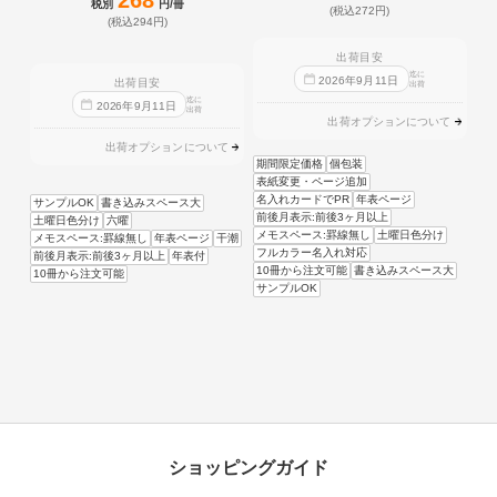
税別
円/冊
(税込272円)
(税込294円)
出荷目安
迄に
2026
年
9
月
11
日
出荷目安
出荷
迄に
2026
年
9
月
11
日
出荷
出荷オプションについて
出荷オプションについて
期間限定価格
個包装
表紙変更・ページ追加
名入れカードでPR
年表ページ
サンプルOK
書き込みスペース大
前後月表示:前後3ヶ月以上
土曜日色分け
六曜
メモスペース:罫線無し
土曜日色分け
メモスペース:罫線無し
年表ページ
干潮
フルカラー名入れ対応
前後月表示:前後3ヶ月以上
年表付
10冊から注文可能
書き込みスペース大
10冊から注文可能
サンプルOK
ショッピングガイド