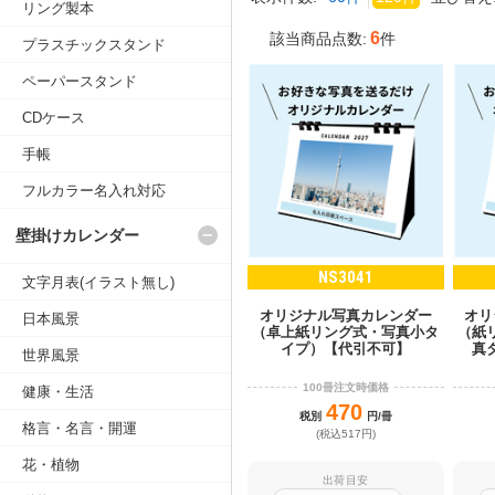
リング製本
6
該当商品点数:
件
プラスチックスタンド
ペーパースタンド
CDケース
手帳
フルカラー名入れ対応
壁掛けカレンダー
NS3041
文字月表(イラスト無し)
オリジナル写真カレンダー
オリ
日本風景
（卓上紙リング式・写真小タ
（紙
イプ）【代引不可】
真
世界風景
100冊注文時価格
健康・生活
470
税別
円/冊
格言・名言・開運
(税込517円)
花・植物
出荷目安