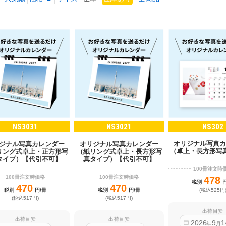
NS3031
NS3021
NS302
オリジナル写真カ
ジナル写真カレンダー
オリジナル写真カレンダー
（卓上・長方形写
リング式卓上・正方形写
（紙リング式卓上・長方形写
タイプ）【代引不可】
真タイプ）【代引不可】
100冊注文時
100冊注文時価格
100冊注文時価格
478
税別
470
470
税別
円/冊
税別
円/冊
(税込525円
(税込517円)
(税込517円)
出荷目安
出荷目安
出荷目安
2026
9
1
年
月