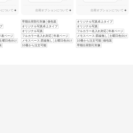
ンについて
出荷オプションについて
出荷オプションについて
早期出荷割引対象
個包装
オリジナル写真卓上タイプ
プ
オリジナル写真卓上タイプ
オリジナル写真
オリジナル写真
フルカラー名入れ対応
年表ページ
年表ページ
フルカラー名入れ対応
年表ページ
メモスペース:罫線無し
土曜日色分け
土曜日色分け
メモスペース:罫線無し
土曜日色分け
10冊から注文可能
個包装
装
10冊から注文可能
早期出荷割引対象