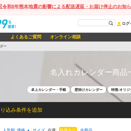
【令和8年熊本地震の影響による配送遅延・お届け停止のお知
ログ
て
よくあるご質問
オンライン相談
ダー
名入れカレンダー商品
卓上カレンダー・手帳
壁掛けカレンダー
特徴:オリ
絞り込み条件を追加
:
人気順
価格 ▲
サイズ
在庫: