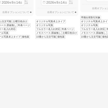
迄に
迄に
2026
9
14
2026
9
14
年
月
日
年
月
日
出荷
出荷
出荷オプショ
出荷オプションについて
出荷オプションについて
早期出荷割引対象
から注文可能
土曜日色分け
オリジナル写真卓上タイプ
オリジナル写真卓上タイ
ペース:罫線無し
年表ページ
オリジナル写真
オリジナル写真
ラー名入れ対応
フルカラー名入れ対応
年表ページ
フルカラー名入れ対応
ナル写真
メモスペース:罫線無し
土曜日色分け
メモスペース:罫線無し
ナル写真卓上タイプ
個包装
10冊から注文可能
個包装
10冊から注文可能
個包