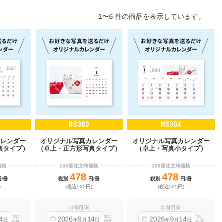
1〜6 件の商品を表示しています。
NS303
NS304
レンダー
オリジナル写真カレンダー
オリジナル写真カレンダー
真タイプ）
（卓上・正方形写真タイプ）
（卓上・写真小タイプ）
価格
100冊注文時価格
100冊注文時価格
478
478
円/冊
税別
円/冊
税別
円/冊
)
(税込525円)
(税込525円)
出荷目安
出荷目安
迄に
迄に
迄に
4
2026
9
14
2026
9
14
日
年
月
日
年
月
日
出荷
出荷
出荷