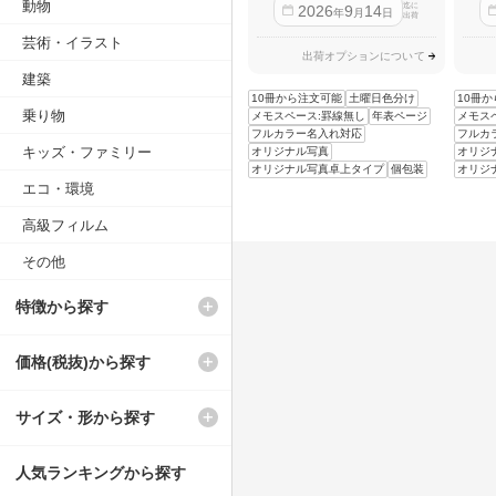
動物
迄に
2026
9
14
年
月
日
出荷
芸術・イラスト
出荷オプションについて
建築
10冊から注文可能
土曜日色分け
10冊
乗り物
メモスペース:罫線無し
年表ページ
メモス
フルカラー名入れ対応
フルカ
キッズ・ファミリー
オリジナル写真
オリジ
オリジナル写真卓上タイプ
個包装
オリジ
エコ・環境
高級フィルム
その他
特徴から探す
価格(税抜)から探す
サイズ・形から探す
人気ランキングから探す