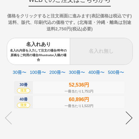
価格をクリックすると注文画面に進みます(表記価格は税込です)
送料、版代、印刷代込の価格です。(北海道・沖縄・離島は別途
送料2,750円(税込)必要)
名入れあり
名入れ無し
名入れ内容を入力して注文の場合/昨年の
原稿をご利用の場合/Illustrator入稿の場
合
30冊〜
100冊〜
200冊〜
300冊〜
400冊〜
500冊〜
52,536円
30冊
50
注文
注
一冊当たり1,751円
60,896円
40冊
60
注文
注
一冊当たり1,522円
70
注
80
注