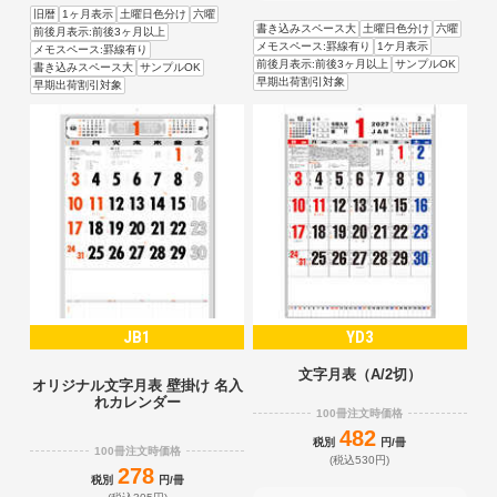
旧暦
1ヶ月表示
土曜日色分け
六曜
書き込みスペース大
土曜日色分け
六曜
前後月表示:前後3ヶ月以上
メモスペース:罫線有り
1ケ月表示
メモスペース:罫線有り
前後月表示:前後3ヶ月以上
サンプルOK
書き込みスペース大
サンプルOK
早期出荷割引対象
早期出荷割引対象
JB1
YD3
文字月表（A/2切）
オリジナル文字月表 壁掛け 名入
れカレンダー
100冊注文時価格
482
税別
円/冊
100冊注文時価格
(税込530円)
278
税別
円/冊