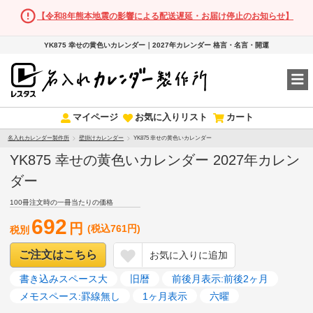
【令和8年熊本地震の影響による配送遅延・お届け停止のお知らせ】
YK875 幸せの黄色いカレンダー｜2027年カレンダー 格言・名言・開運
マイページ
お気に入りリスト
カート
名入れカレンダー製作所
壁掛けカレンダー
YK875 幸せの黄色いカレンダー
YK875 幸せの黄色いカレンダー 2027年カレン
ダー
100冊注文時の一冊当たりの価格
692
円
(税込761円)
税別
ご注文はこちら
お気に入りに追加
書き込みスペース大
旧暦
前後月表示:前後2ヶ月
メモスペース:罫線無し
1ヶ月表示
六曜