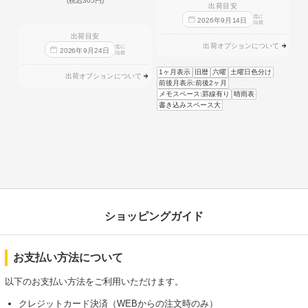
(税込305円)
出荷目安
迄に
2026
年
9
月
14
日
出荷
出荷目安
出荷オプションについて
迄に
2026
年
9
月
24
日
出荷
1ヶ月表示
旧暦
六曜
土曜日色分け
出荷オプションについて
前後月表示:前後2ヶ月
メモスペース:罫線有り
晴雨表
書き込みスペース大
ショッピングガイド
お支払い方法について
以下のお支払い方法をご利用いただけます。
クレジットカード決済（WEBからの注文時のみ）