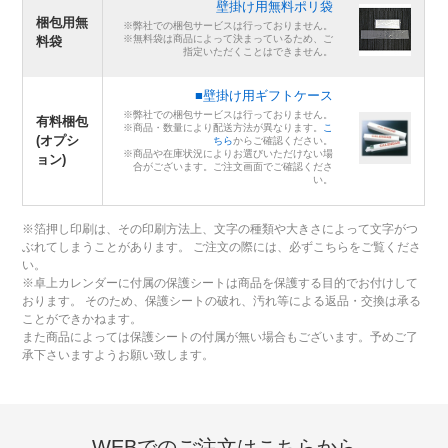
壁掛け用無料ポリ袋
梱包用無
※弊社での梱包サービスは行っておりません。
※無料袋は商品によって決まっているため、ご
料袋
指定いただくことはできません。
■壁掛け用ギフトケース
※弊社での梱包サービスは行っておりません。
有料梱包
※商品・数量により配送方法が異なります。
こ
(オプシ
ちら
からご確認ください。
※商品や在庫状況によりお選びいただけない場
ョン)
合がございます。ご注文画面でご確認くださ
い。
※箔押し印刷は、その印刷方法上、文字の種類や大きさによって文字がつ
ぶれてしまうことがあります。 ご注文の際には、必ずこちらをご覧くださ
い。
※卓上カレンダーに付属の保護シートは商品を保護する目的でお付けして
おります。 そのため、保護シートの破れ、汚れ等による返品・交換は承る
ことができかねます。
また商品によっては保護シートの付属が無い場合もございます。予めご了
承下さいますようお願い致します。
WEBでのご注文はこちらから