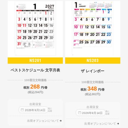
NS201
NS203
ベストスケジュール 文字月表
ザ レインボー
100冊注文時価格
100冊注文時価格
268
348
税別
円/冊
税別
円/冊
(税込294円)
(税込382円)
出荷目安
出荷目安
迄に
2026
年
9
月
14
日
出荷
迄に
2026
年
9
月
14
日
出荷
出荷オプションについて
出荷オプションについて