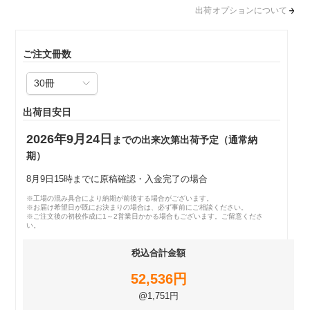
出荷オプションについて
ご注文冊数
出荷目安日
2026年9月24日
までの出来次第出荷予定（通常納
期）
8月9日15時までに原稿確認・入金完了の場合
※工場の混み具合により納期が前後する場合がございます。
※お届け希望日が既にお決まりの場合は、必ず事前にご相談ください。
※ご注文後の初校作成に1～2営業日かかる場合もございます。ご留意くださ
い。
税込合計金額
52,536円
@1,751円