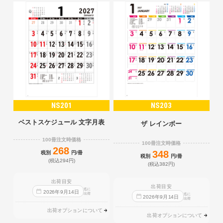
NS201
NS203
ベストスケジュール 文字月表
ザ レインボー
100冊注文時価格
100冊注文時価格
268
348
税別
円/冊
税別
円/冊
(税込294円)
(税込382円)
出荷目安
出荷目安
迄に
2026
年
9
月
14
日
出荷
迄に
2026
年
9
月
14
日
出荷
出荷オプションについて
出荷オプションについて