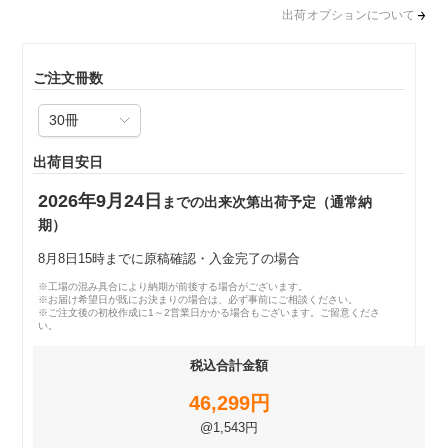
出荷オプションについて
ご注文冊数
出荷目安日
2026年9月24日
までの出来次第出荷予定（通常納
期）
8月8日15時までに原稿確認・入金完了の場合
※工場の混み具合により納期が前後する場合がございます。
※お届け希望日が既にお決まりの場合は、必ず事前にご相談ください。
※ご注文後の初校作成に1～2営業日かかる場合もございます。ご留意くださ
い。
税込合計金額
46,299円
@1,543円