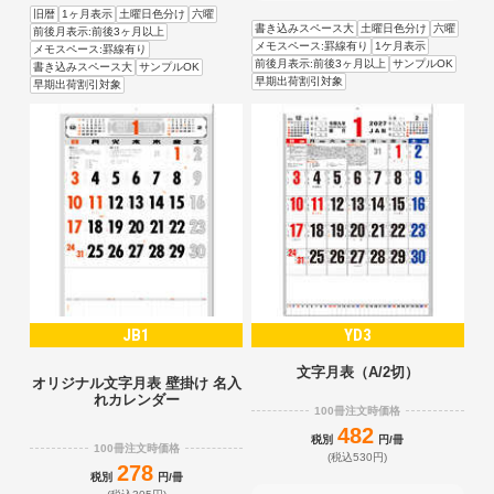
旧暦
1ヶ月表示
土曜日色分け
六曜
書き込みスペース大
土曜日色分け
六曜
前後月表示:前後3ヶ月以上
メモスペース:罫線有り
1ケ月表示
メモスペース:罫線有り
前後月表示:前後3ヶ月以上
サンプルOK
書き込みスペース大
サンプルOK
早期出荷割引対象
早期出荷割引対象
JB1
YD3
文字月表（A/2切）
オリジナル文字月表 壁掛け 名入
れカレンダー
100冊注文時価格
482
税別
円/冊
100冊注文時価格
(税込530円)
278
税別
円/冊