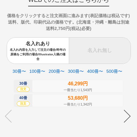
価格をクリックすると注文画面に進みます(表記価格は税込です)
送料、版代、印刷代込の価格です。(北海道・沖縄・離島は別途
送料2,750円(税込)必要)
名入れあり
名入れ無し
名入れ内容を入力して注文の場合/昨年の
原稿をご利用の場合/Illustrator入稿の場
合
30冊〜
100冊〜
200冊〜
300冊〜
400冊〜
500冊〜
46,299円
30冊
50
注文
注
一冊当たり1,543円
53,680円
40冊
60
注文
注
一冊当たり1,342円
70
注
80
注