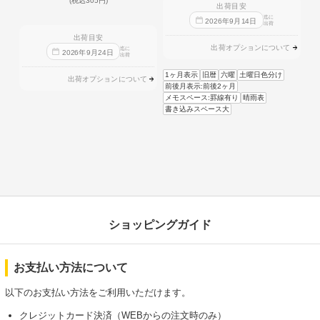
(税込305円)
出荷目安
迄に
2026
年
9
月
14
日
出荷
出荷目安
出荷オプションについて
迄に
2026
年
9
月
24
日
出荷
1ヶ月表示
旧暦
六曜
土曜日色分け
出荷オプションについて
前後月表示:前後2ヶ月
メモスペース:罫線有り
晴雨表
書き込みスペース大
ショッピングガイド
お支払い方法について
以下のお支払い方法をご利用いただけます。
クレジットカード決済（WEBからの注文時のみ）