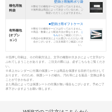
壁掛け用無料ポリ袋
梱包用無
※弊社での梱包サービスは行っておりません。
※無料袋は商品によって決まっているため、ご
料袋
指定いただくことはできません。
■壁掛け用ギフトケース
※弊社での梱包サービスは行っておりません。
有料梱包
※商品・数量により配送方法が異なります。
こ
(オプシ
ちら
からご確認ください。
※商品や在庫状況によりお選びいただけない場
ョン)
合がございます。ご注文画面でご確認くださ
い。
※箔押し印刷は、その印刷方法上、文字の種類や大きさによって文字がつ
ぶれてしまうことがあります。 ご注文の際には、必ずこちらをご覧くださ
い。
※卓上カレンダーに付属の保護シートは商品を保護する目的でお付けして
おります。 そのため、保護シートの破れ、汚れ等による返品・交換は承る
ことができかねます。
また商品によっては保護シートの付属が無い場合もございます。予めご了
承下さいますようお願い致します。
WEBでのご注文はこちらから