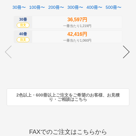
30冊〜
100冊〜
200冊〜
300冊〜
400冊〜
500冊〜
36,597円
30冊
50
注文
注
一冊当たり1,219円
42,416円
40冊
60
注文
注
一冊当たり1,060円
70
注
80
注
90
注
2色以上・600冊以上ご注文をご希望のお客様、お見積
り・ご相談はこちら
FAXでのご注文はこちらから