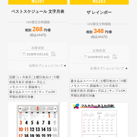
NS201
NS203
ベストスケジュール 文字月表
ザ レインボー
100冊注文時価格
100冊注文時価格
268
348
税別
円/冊
税別
円/冊
(税込294円)
(税込382円)
出荷目安
出荷目安
迄に
2026
年
9
月
14
日
出荷
迄に
2026
年
9
月
14
日
出荷
出荷オプションについて
出荷オプションについて
旧暦
1ヶ月表示
土曜日色分け
六曜
書き込みスペース大
土曜日色分け
六曜
前後月表示:前後3ヶ月以上
メモスペース:罫線有り
1ケ月表示
メモスペース:罫線有り
前後月表示:前後3ヶ月以上
サンプルOK
書き込みスペース大
サンプルOK
早期出荷割引対象
早期出荷割引対象