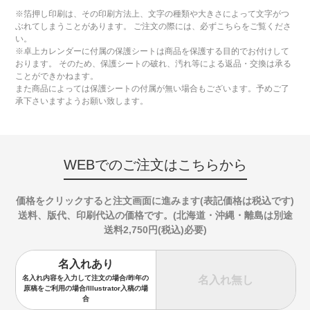
※箔押し印刷は、その印刷方法上、文字の種類や大きさによって文字がつ
ぶれてしまうことがあります。 ご注文の際には、必ずこちらをご覧くださ
い。
※卓上カレンダーに付属の保護シートは商品を保護する目的でお付けして
おります。 そのため、保護シートの破れ、汚れ等による返品・交換は承る
ことができかねます。
また商品によっては保護シートの付属が無い場合もございます。予めご了
承下さいますようお願い致します。
WEBでのご注文はこちらから
価格をクリックすると注文画面に進みます(表記価格は税込です)
送料、版代、印刷代込の価格です。(北海道・沖縄・離島は別途
送料2,750円(税込)必要)
名入れあり
名入れ無し
名入れ内容を入力して注文の場合/昨年の
原稿をご利用の場合/Illustrator入稿の場
合