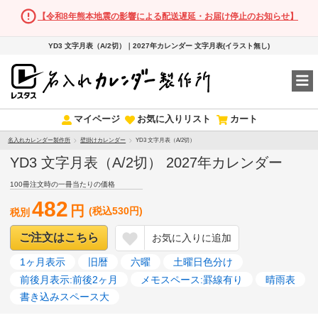
【令和8年熊本地震の影響による配送遅延・お届け停止のお知らせ】
YD3 文字月表（A/2切）｜2027年カレンダー 文字月表(イラスト無し)
マイページ
お気に入りリスト
カート
名入れカレンダー製作所
壁掛けカレンダー
YD3 文字月表（A/2切）
YD3 文字月表（A/2切） 2027年カレンダー
100冊注文時の一冊当たりの価格
482
円
(税込530円)
税別
ご注文はこちら
お気に入りに追加
1ヶ月表示
旧暦
六曜
土曜日色分け
前後月表示:前後2ヶ月
メモスペース:罫線有り
晴雨表
書き込みスペース大