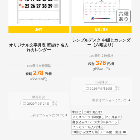
JB1
NS703
シンプルデスク 中綴じカレンダ
ー（六曜あり）
オリジナル文字月表 壁掛け 名入
れカレンダー
100冊注文時価格
376
税別
円/冊
100冊注文時価格
(税込413円)
278
税別
円/冊
(税込305円)
出荷目安
迄に
2026
年
9
月
14
日
出荷
出荷目安
出荷オプションについて
迄に
2026
年
9
月
24
日
出荷
中綴じ
土曜日色分け
出荷オプションについて
メモスペース:罫線無し
2ヶ月表示
書き込みスペース大
年表ページ
フルカラー名入れ対応
10冊から注文可能
メール便・郵送OK