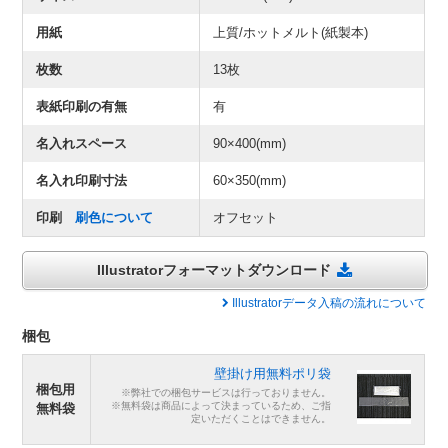
用紙
上質/ホットメルト(紙製本)
枚数
13枚
表紙印刷の有無
有
名入れスペース
90×400(mm)
名入れ印刷寸法
60×350(mm)
印刷
刷色について
オフセット
Illustratorフォーマットダウンロード
Illustratorデータ入稿の流れについて
梱包
壁掛け用無料ポリ袋
梱包用
※弊社での梱包サービスは行っておりません。
※無料袋は商品によって決まっているため、ご指
無料袋
定いただくことはできません。