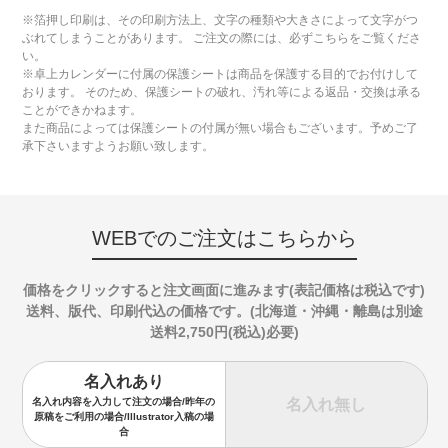
※箔押し印刷は、その印刷方法上、文字の種類や大きさによって文字がつ
ぶれてしまうことがあります。 ご注文の際には、必ずこちらをご覧くださ
い。
※卓上カレンダーに付属の保護シートは商品を保護する目的でお付けして
おります。 そのため、保護シートの破れ、汚れ等による返品・交換は承る
ことができかねます。
また商品によっては保護シートの付属が無い場合もございます。予めご了
承下さいますようお願い致します。
WEBでのご注文はこちらから
価格をクリックすると注文画面に進みます(表記価格は税込です)
送料、版代、印刷代込の価格です。(北海道・沖縄・離島は別途
送料2,750円(税込)必要)
名入れあり
名入れ無し
名入れ内容を入力して注文の場合/昨年の
原稿をご利用の場合/Illustrator入稿の場
合