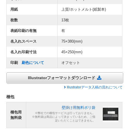
用紙
上質/ホットメルト(紙製本)
枚数
13枚
表紙印刷の有無
有
名入れスペース
75×380(mm)
名入れ印刷寸法
45×250(mm)
印刷
刷色について
オフセット
Illustratorフォーマットダウンロード
Illustratorデータ入稿の流れについて
梱包
壁掛け用無料ポリ袋
梱包用
※弊社での梱包サービスは行っておりません。
※無料袋は商品によって決まっているため、ご指
無料袋
定いただくことはできません。