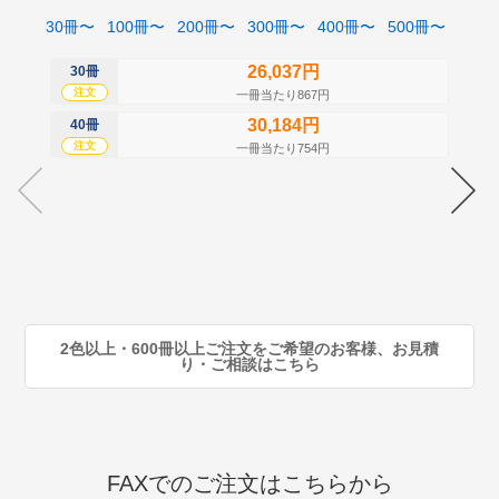
30冊〜
100冊〜
200冊〜
300冊〜
400冊〜
500冊〜
26,037円
30冊
50
注文
注
一冊当たり867円
30,184円
40冊
60
注文
注
一冊当たり754円
70
注
80
注
90
注
2色以上・600冊以上ご注文をご希望のお客様、お見積
り・ご相談はこちら
FAXでのご注文はこちらから