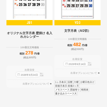
JB1
YD3
文字月表（A/2切）
オリジナル文字月表 壁掛け 名入
れカレンダー
100冊注文時価格
482
税別
円/冊
100冊注文時価格
(税込530円)
278
税別
円/冊
(税込305円)
出荷目安
迄に
2026
年
9
月
14
日
出荷
出荷目安
出荷オプションについて
迄に
2026
年
9
月
24
日
出荷
1ヶ月表示
旧暦
六曜
土曜日色分け
出荷オプションについて
前後月表示:前後2ヶ月
メモスペース:罫線有り
晴雨表
書き込みスペース大