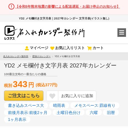
【令和8年熊本地震の影響による配送遅延・お届け停止のお知らせ】
YD2 メモ欄付き文字月表｜2027年カレンダー 文字月表(イラスト無し)
マイページ
お気に入りリスト
カート
名入れカレンダー製作所
壁掛けカレンダー
YD2 メモ欄付き文字月表
YD2 メモ欄付き文字月表 2027年カレンダー
100冊注文時の一冊当たりの価格
343
円
(税込377円)
税別
ご注文はこちら
お気に入りに追加
書き込みスペース大
晴雨表
メモスペース:罫線有り
前後月表示:前後2ヶ月
土曜日色分け
六曜
旧暦
1ヶ月表示