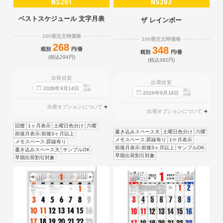
NS201
NS203
ベストスケジュール 文字月表
ザ レインボー
100冊注文時価格
100冊注文時価格
268
348
税別
円/冊
税別
円/冊
(税込294円)
(税込382円)
出荷目安
出荷目安
迄に
2026
年
9
月
14
日
出荷
迄に
2026
年
9
月
14
日
出荷
出荷オプションについて
出荷オプションについて
旧暦
1ヶ月表示
土曜日色分け
六曜
書き込みスペース大
土曜日色分け
六曜
前後月表示:前後3ヶ月以上
メモスペース:罫線有り
1ケ月表示
メモスペース:罫線有り
前後月表示:前後3ヶ月以上
サンプルOK
書き込みスペース大
サンプルOK
早期出荷割引対象
早期出荷割引対象