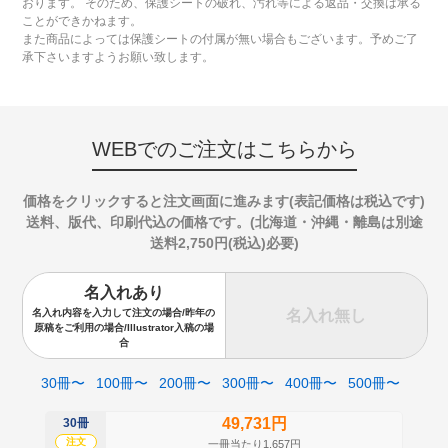
おります。 そのため、保護シートの破れ、汚れ等による返品・交換は承る
ことができかねます。
また商品によっては保護シートの付属が無い場合もございます。予めご了
承下さいますようお願い致します。
WEBでのご注文はこちらから
価格をクリックすると注文画面に進みます(表記価格は税込です)
送料、版代、印刷代込の価格です。(北海道・沖縄・離島は別途
送料2,750円(税込)必要)
名入れあり
名入れ無し
名入れ内容を入力して注文の場合/昨年の
原稿をご利用の場合/Illustrator入稿の場
合
30冊〜
100冊〜
200冊〜
300冊〜
400冊〜
500冊〜
49,731円
30冊
50
注文
注
一冊当たり1,657円