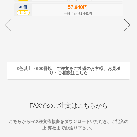
57,640円
40冊
60
注文
注
一冊当たり1,441円
70
注
80
注
90
注
2色以上・600冊以上ご注文をご希望のお客様、お見積
り・ご相談はこちら
FAXでのご注文はこちらから
こちらからFAX注文依頼書をダウンロードいただき、ご記入の
上 弊社までお送り下さい。