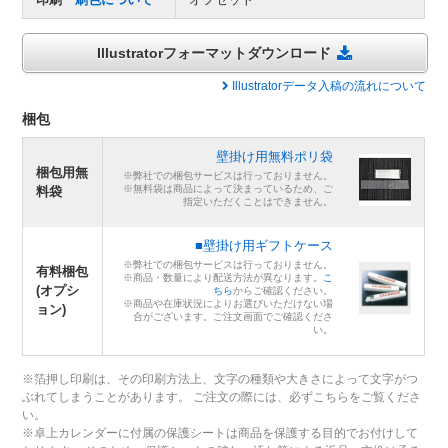
Illustratorフォーマットダウンロード
Illustratorデータ入稿の流れについて
梱包
壁掛け用無料ポリ袋
梱包用無
※弊社での梱包サービスは行っておりません。
※無料袋は商品によって決まっているため、ご
料袋
指定いただくことはできません。
■壁掛け用ギフトケース
※弊社での梱包サービスは行っておりません。
有料梱包
※商品・数量により配送方法が異なります。
こ
(オプシ
ちら
からご確認ください。
※商品や在庫状況によりお選びいただけない場
ョン)
合がございます。ご注文画面でご確認くださ
い。
※箔押し印刷は、その印刷方法上、文字の種類や大きさによって文字がつ
ぶれてしまうことがあります。 ご注文の際には、必ずこちらをご覧くださ
い。
※卓上カレンダーに付属の保護シートは商品を保護する目的でお付けして