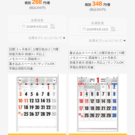
268
348
税別
円/冊
税別
円/冊
(税込294円)
(税込382円)
出荷目安
出荷目安
迄に
2026
年
9
月
14
日
出荷
迄に
2026
年
9
月
14
日
出荷
出荷オプションについて
出荷オプションについて
旧暦
1ヶ月表示
土曜日色分け
六曜
書き込みスペース大
土曜日色分け
六曜
前後月表示:前後3ヶ月以上
メモスペース:罫線有り
1ケ月表示
メモスペース:罫線有り
前後月表示:前後3ヶ月以上
サンプルOK
書き込みスペース大
サンプルOK
早期出荷割引対象
早期出荷割引対象