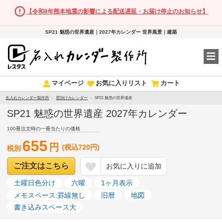
【令和8年熊本地震の影響による配送遅延・お届け停止のお知らせ】
SP21 魅惑の世界遺産｜2027年カレンダー 世界風景｜建築
マイページ
お気に入りリスト
カート
名入れカレンダー製作所
壁掛けカレンダー
SP21 魅惑の世界遺産
SP21 魅惑の世界遺産 2027年カレンダー
100冊注文時の一冊当たりの価格
655
円
(税込720円)
税別
ご注文はこちら
お気に入りに追加
土曜日色分け
六曜
1ヶ月表示
メモスペース:罫線無し
旧暦
地図
書き込みスペース大