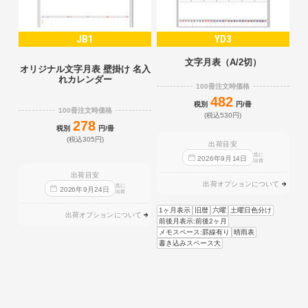
JB1
YD3
文字月表（A/2切）
オリジナル文字月表 壁掛け 名入
れカレンダー
100冊注文時価格
482
税別
円/冊
100冊注文時価格
(税込530円)
278
税別
円/冊
(税込305円)
出荷目安
迄に
2026
年
9
月
14
日
出荷
出荷目安
出荷オプションについて
迄に
2026
年
9
月
24
日
出荷
1ヶ月表示
旧暦
六曜
土曜日色分け
出荷オプションについて
前後月表示:前後2ヶ月
メモスペース:罫線有り
晴雨表
書き込みスペース大