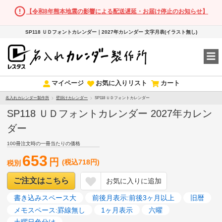
【令和8年熊本地震の影響による配送遅延・お届け停止のお知らせ】
SP118 ＵＤフォントカレンダー｜2027年カレンダー 文字月表(イラスト無し)
マイページ
お気に入りリスト
カート
名入れカレンダー製作所
壁掛けカレンダー
SP118 ＵＤフォントカレンダー
SP118 ＵＤフォントカレンダー 2027年カレン
ダー
100冊注文時の一冊当たりの価格
653
円
(税込718円)
税別
ご注文はこちら
お気に入りに追加
書き込みスペース大
前後月表示:前後3ヶ月以上
旧暦
メモスペース:罫線無し
1ヶ月表示
六曜
土曜日色分け