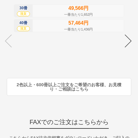
49,566円
30冊
50
注文
注
一冊当たり1,652円
57,464円
40冊
60
注文
注
一冊当たり1,436円
70
注
80
注
90
注
2色以上・600冊以上ご注文をご希望のお客様、お見積
り・ご相談はこちら
FAXでのご注文はこちらから