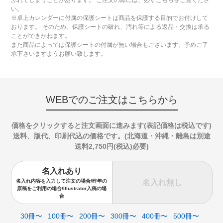
ぶれてしまうことがあります。 ご注文の際には、必ずこちらをご覧くださ
い。
※卓上カレンダーに付属の保護シートは商品を保護する目的でお付けして
おります。 そのため、保護シートの破れ、汚れ等による返品・交換は承る
ことができかねます。
また商品によっては保護シートの付属が無い場合もございます。予めご了
承下さいますようお願い致します。
WEBでのご注文はこちらから
価格をクリックすると注文画面に進みます(表記価格は税込です)
送料、版代、印刷代込の価格です。(北海道・沖縄・離島は別途
送料2,750円(税込)必要)
名入れあり
名入れ無し
名入れ内容を入力して注文の場合/昨年の
原稿をご利用の場合/Illustrator入稿の場
合
30冊〜
100冊〜
200冊〜
300冊〜
400冊〜
500冊〜