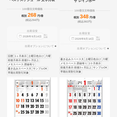
ザ レインボー
100冊注文時価格
100冊注文時価格
268
348
税別
円/冊
税別
円/冊
(税込294円)
(税込382円)
出荷目安
出荷目安
迄に
2026
年
9
月
14
日
出荷
迄に
2026
年
9
月
14
日
出荷
出荷オプションについて
出荷オプションについて
旧暦
1ヶ月表示
土曜日色分け
六曜
書き込みスペース大
土曜日色分け
六曜
前後月表示:前後3ヶ月以上
メモスペース:罫線有り
1ケ月表示
メモスペース:罫線有り
前後月表示:前後3ヶ月以上
サンプルOK
書き込みスペース大
サンプルOK
早期出荷割引対象
早期出荷割引対象