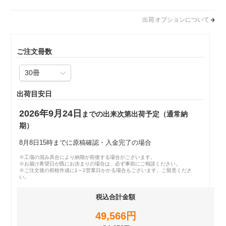
出荷オプションについて
ご注文冊数
出荷目安日
2026年9月24日
までの出来次第出荷予定（通常納
期）
8月8日15時までに原稿確認・入金完了の場合
※工場の混み具合により納期が前後する場合がございます。
※お届け希望日が既にお決まりの場合は、必ず事前にご相談ください。
※ご注文後の初校作成に1～2営業日かかる場合もございます。ご留意くださ
い。
税込合計金額
49,566円