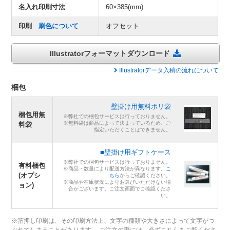
名入れ印刷寸法
60×385(mm)
印刷
刷色について
オフセット
Illustratorフォーマットダウンロード
Illustratorデータ入稿の流れについて
梱包
壁掛け用無料ポリ袋
梱包用無
※弊社での梱包サービスは行っておりません。
※無料袋は商品によって決まっているため、ご
料袋
指定いただくことはできません。
■壁掛け用ギフトケース
※弊社での梱包サービスは行っておりません。
有料梱包
※商品・数量により配送方法が異なります。
こ
(オプシ
ちら
からご確認ください。
※商品や在庫状況によりお選びいただけない場
ョン)
合がございます。ご注文画面でご確認くださ
い。
※箔押し印刷は、その印刷方法上、文字の種類や大きさによって文字がつ