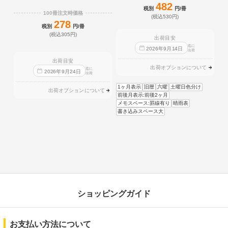
482
税別
円/冊
100冊注文時価格
(税込530円)
278
税別
円/冊
(税込305円)
出荷目安
迄に
2026
年
9
月
14
日
出荷
出荷目安
出荷オプションについて
迄に
2026
年
9
月
24
日
出荷
1ヶ月表示
旧暦
六曜
土曜日色分け
出荷オプションについて
前後月表示:前後2ヶ月
メモスペース:罫線有り
晴雨表
書き込みスペース大
ショッピングガイド
お支払い方法について