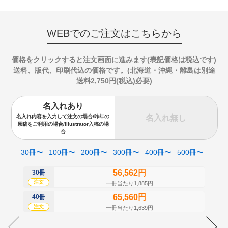
WEBでのご注文はこちらから
価格をクリックすると注文画面に進みます(表記価格は税込です)
送料、版代、印刷代込の価格です。(北海道・沖縄・離島は別途
送料2,750円(税込)必要)
名入れあり
名入れ無し
名入れ内容を入力して注文の場合/昨年の
原稿をご利用の場合/Illustrator入稿の場
合
30冊〜
100冊〜
200冊〜
300冊〜
400冊〜
500冊〜
56,562円
30冊
50
注文
注
一冊当たり1,885円
65,560円
40冊
60
注文
注
一冊当たり1,639円
70