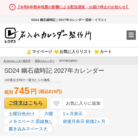
【令和8年熊本地震の影響による配送遅延・お届け停止のお知らせ】
SD24 幽石歳時記｜2027年カレンダー 芸術・イラスト
マイページ
お気に入りリスト
カート
名入れカレンダー製作所
壁掛けカレンダー
SD24 幽石歳時記
SD24 幽石歳時記 2027年カレンダー
100冊注文時の一冊当たりの価格
745
円
(税込819円)
税別
ご注文はこちら
お気に入りに追加
土曜日色分け
六曜
1ヶ月表示
メモスペース:罫線無し
前後月表示:前後2ヶ月
書き込みスペース大