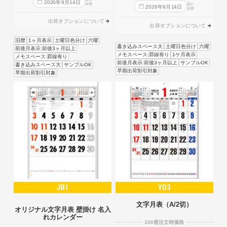
2026
年
9
月
14
日
出荷
迄に
2026
年
9
月
14
日
出荷
出荷オプションについて
出荷オプションについて
旧暦
1ヶ月表示
土曜日色分け
六曜
書き込みスペース大
土曜日色分け
六曜
前後月表示:前後3ヶ月以上
メモスペース:罫線有り
1ケ月表示
メモスペース:罫線有り
前後月表示:前後3ヶ月以上
サンプルOK
書き込みスペース大
サンプルOK
早期出荷割引対象
早期出荷割引対象
JB1
YD3
文字月表（A/2切）
オリジナル文字月表 壁掛け 名入
れカレンダー
100冊注文時価格