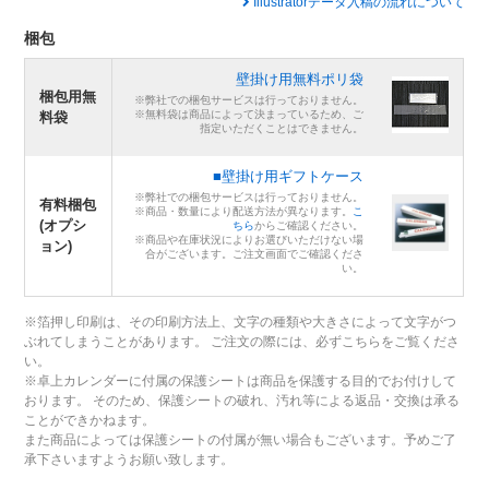
Illustratorデータ入稿の流れについて
梱包
壁掛け用無料ポリ袋
梱包用無
※弊社での梱包サービスは行っておりません。
※無料袋は商品によって決まっているため、ご
料袋
指定いただくことはできません。
■壁掛け用ギフトケース
※弊社での梱包サービスは行っておりません。
有料梱包
※商品・数量により配送方法が異なります。
こ
(オプシ
ちら
からご確認ください。
※商品や在庫状況によりお選びいただけない場
ョン)
合がございます。ご注文画面でご確認くださ
い。
※箔押し印刷は、その印刷方法上、文字の種類や大きさによって文字がつ
ぶれてしまうことがあります。 ご注文の際には、必ずこちらをご覧くださ
い。
※卓上カレンダーに付属の保護シートは商品を保護する目的でお付けして
おります。 そのため、保護シートの破れ、汚れ等による返品・交換は承る
ことができかねます。
また商品によっては保護シートの付属が無い場合もございます。予めご了
承下さいますようお願い致します。