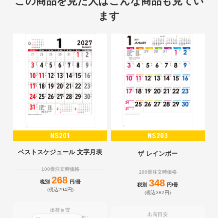
この商品を見た人はこんな商品も見てい
ます
NS201
NS203
ベストスケジュール 文字月表
ザ レインボー
100冊注文時価格
100冊注文時価格
268
348
税別
円/冊
税別
円/冊
(税込294円)
(税込382円)
出荷目安
出荷目安
迄に