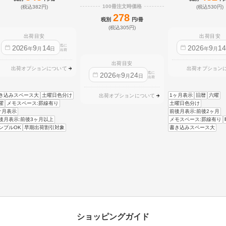
100冊注文時価格
(税込382円)
(税込530円)
278
税別
円/冊
(税込305円)
出荷目安
出荷目安
迄に
2026
9
14
2026
9
1
年
月
日
年
月
出荷
出荷目安
出荷オプションについて
出荷オプション
迄に
2026
9
24
年
月
日
出荷
き込みスペース大
土曜日色分け
1ヶ月表示
旧暦
六曜
出荷オプションについて
曜
メモスペース:罫線有り
土曜日色分け
ケ月表示
前後月表示:前後2ヶ月
後月表示:前後3ヶ月以上
メモスペース:罫線有り
ンプルOK
早期出荷割引対象
書き込みスペース大
ショッピングガイド