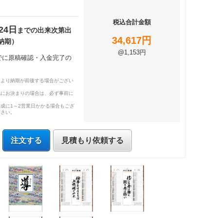
税込合計金額
24日
までの出来次第出
34,617円
納期）
@1,153円
までに原稿確認・入金完了の
により納期が前後する場合がござい
既にお決まりの場合は、必ず事前に
成に1～2営業日かかる場合もござ
ださい。
注文する
見積もり依頼する