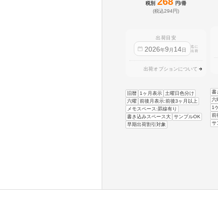
268
税別
円/冊
(税込294円)
出荷目安
迄に
2026
9
14
年
月
日
出荷
出荷オプションについて
書
旧暦
1ヶ月表示
土曜日色分け
六
六曜
前後月表示:前後3ヶ月以上
1
メモスペース:罫線有り
前
書き込みスペース大
サンプルOK
サ
早期出荷割引対象