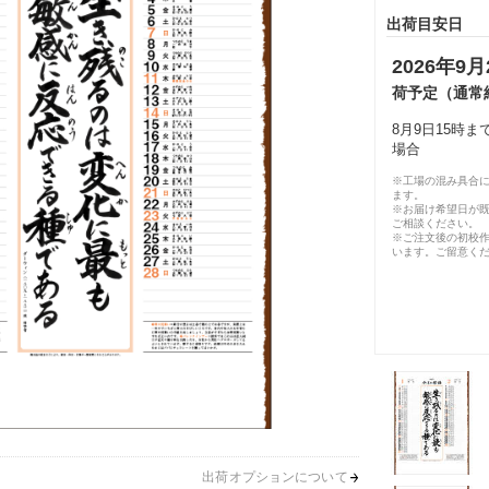
出荷目安日
2026年9月
荷予定（通常
8月9日15時
場合
※工場の混み具合
ます。
※お届け希望日が
ご相談ください。
※ご注文後の初校作
います。ご留意く
出荷オプションについて