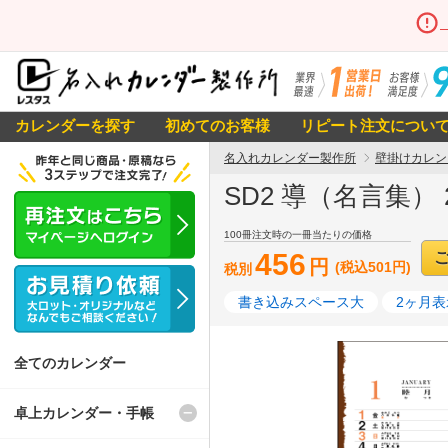
カレンダーを探す
初めてのお客様
リピート注文につい
名入れカレンダー製作所
壁掛けカレン
SD2 導（名言集）
100冊注文時の一冊当たりの価格
456
円
(税込501円)
税別
書き込みスペース大
2ヶ月表
全てのカレンダー
卓上カレンダー・手帳