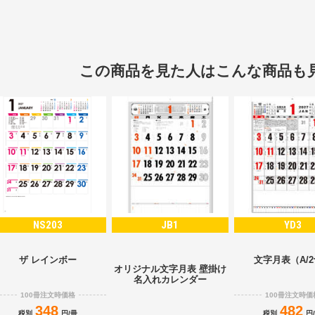
この商品を見た人はこんな商品も
NS203
JB1
YD3
ザ レインボー
文字月表（A/
オリジナル文字月表 壁掛け
名入れカレンダー
100冊注文時価格
100冊注文時価
348
482
税別
円/冊
税別
円