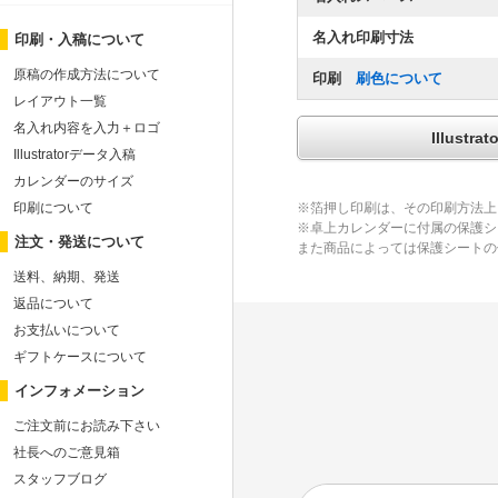
名入れ印刷寸法
印刷・入稿について
原稿の作成方法について
印刷
刷色について
レイアウト一覧
名入れ内容を入力＋ロゴ
Illus
Illustratorデータ入稿
カレンダーのサイズ
印刷について
※箔押し印刷は、その印刷方法上
※卓上カレンダーに付属の保護シ
注文・発送について
また商品によっては保護シートの
送料、納期、発送
返品について
お支払いについて
ギフトケースについて
インフォメーション
ご注文前にお読み下さい
社長へのご意見箱
スタッフブログ