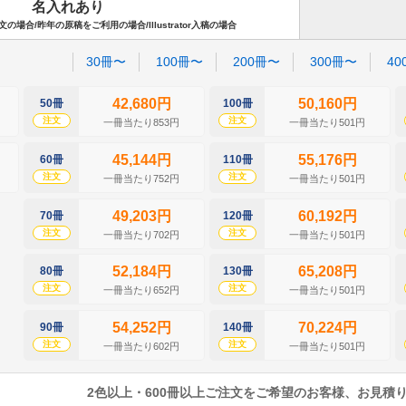
名入れあり
場合/昨年の原稿をご利用の場合/Illustrator入稿の場合
30冊〜
100冊〜
200冊〜
300冊〜
40
42,680円
50,160円
50冊
100冊
注文
注文
一冊当たり853円
一冊当たり501円
45,144円
55,176円
60冊
110冊
注文
注文
一冊当たり752円
一冊当たり501円
49,203円
60,192円
70冊
120冊
注文
注文
一冊当たり702円
一冊当たり501円
52,184円
65,208円
80冊
130冊
注文
注文
一冊当たり652円
一冊当たり501円
54,252円
70,224円
90冊
140冊
注文
注文
一冊当たり602円
一冊当たり501円
2色以上・600冊以上ご注文をご希望のお客様、お見積