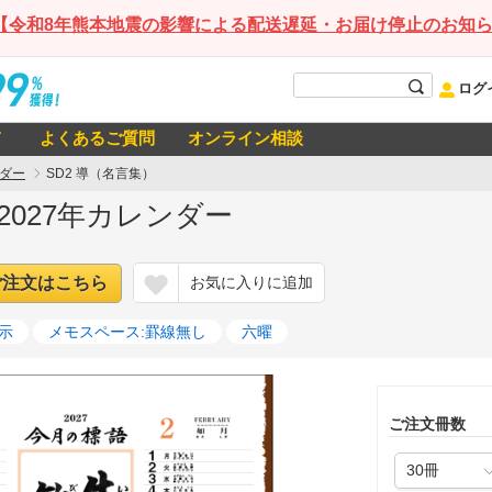
【令和8年熊本地震の影響による配送遅延・お届け停止のお知
ログ
て
よくあるご質問
オンライン相談
ダー
SD2 導（名言集）
 2027年カレンダー
ご注文はこちら
お気に入りに追加
示
メモスペース:罫線無し
六曜
ご注文冊数