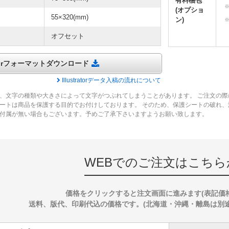
有料梱包
(オプショ
55×320(mm)
ン)
オフセット
tratorフォーマットダウンロード
Illustratorデータ入稿の流れについて
、文字の種類や大きさによって文字がつぶれてしまうことがあります。 ご注文の際
ートは商品を保護する目的でお付けしております。 そのため、保護シートの破れ
付属が無い場合もございます。予めご了承下さいますようお願い致します。
WEBでのご注文はこちら
価格をクリックすると注文画面に進みます(表記価
送料、版代、印刷代込の価格です。(北海道・沖縄・離島は別途送料