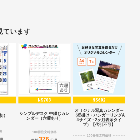
見ています
NS703
NS602
オリジナル写真カレンダー
シンプルデスク 中綴じカレ
（壁掛け・ハンガーリングA
2切）
ンダー（六曜あり）
4サイズ・2ヶ月表示タイ
プ）【代引不可】
格
100冊注文時価格
100冊注文時価格
376
/冊