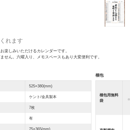
くれます
をお楽しみいただけるカレンダーです。
びません。六曜入り、メモスペースもあり大変便利です。
梱包
525×380(mm)
梱包用無料
ケント/金具製本
袋
7枚
有
75×365(mm)