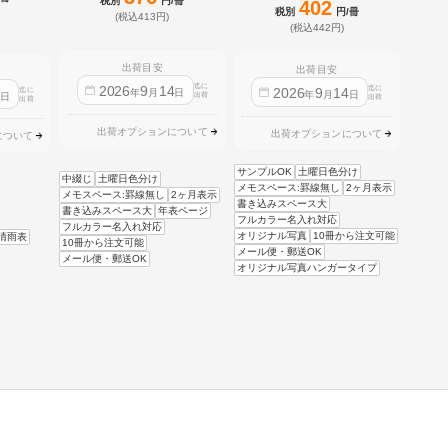
税別
円/冊
402
税別
円/冊
(税込413円)
(税込442円)
出荷目安
出荷目安
迄に
2026
9
14
迄に
2026
9
14
迄に
4
年
月
日
年
月
日
日
出荷
出荷
出荷
出荷オプションについて
出荷オプションについて
について
サンプルOK
土曜日色分け
中綴じ
土曜日色分け
メモスペース:罫線無し
2ヶ月表示
メモスペース:罫線無し
2ヶ月表示
書き込みスペース大
書き込みスペース大
年表ページ
フルカラー名入れ対応
フルカラー名入れ対応
オリジナル写真
10冊から注文可能
晴雨表
10冊から注文可能
メール便・郵送OK
メール便・郵送OK
オリジナル写真ハンガータイプ