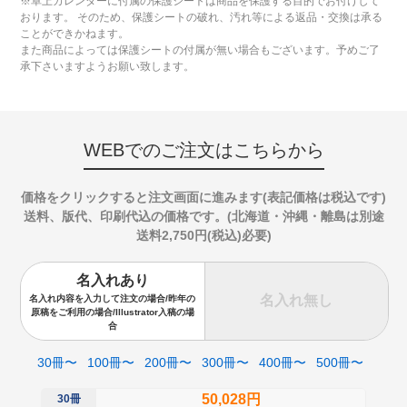
※卓上カレンダーに付属の保護シートは商品を保護する目的でお付けして
おります。 そのため、保護シートの破れ、汚れ等による返品・交換は承る
ことができかねます。
また商品によっては保護シートの付属が無い場合もございます。予めご了
承下さいますようお願い致します。
WEBでのご注文はこちらから
価格をクリックすると注文画面に進みます(表記価格は税込です)
送料、版代、印刷代込の価格です。(北海道・沖縄・離島は別途
送料2,750円(税込)必要)
名入れあり
名入れ無し
名入れ内容を入力して注文の場合/昨年の
原稿をご利用の場合/Illustrator入稿の場
合
30冊〜
100冊〜
200冊〜
300冊〜
400冊〜
500冊〜
50,028円
30冊
50