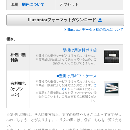
印刷
刷色について
オフセット
Illustratorフォーマットダウンロード
Illustratorデータ入稿の流れについて
梱包
壁掛け用無料ポリ袋
梱包用無
※弊社での梱包サービスは行っておりません。
※無料袋は商品によって決まっているため、ご
料袋
指定いただくことはできません。
■壁掛け用ギフトケース
※弊社での梱包サービスは行っておりません。
有料梱包
※商品・数量により配送方法が異なります。
こ
(オプシ
ちら
からご確認ください。
※商品や在庫状況によりお選びいただけない場
ョン)
合がございます。ご注文画面でご確認くださ
い。
※箔押し印刷は、その印刷方法上、文字の種類や大きさによって文字がつ
ぶれてしまうことがあります。 ご注文の際には、必ずこちらをご覧くださ
い。