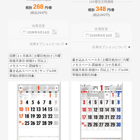
100冊注文時価格
268
348
税別
円/冊
税別
円/冊
(税込294円)
(税込382円)
出荷目安
出荷目安
迄に
2026
年
9
月
14
日
出荷
迄に
2026
年
9
月
14
日
出荷
出荷オプションについて
出荷オプションについて
旧暦
1ヶ月表示
土曜日色分け
六曜
書き込みスペース大
土曜日色分け
六曜
前後月表示:前後3ヶ月以上
メモスペース:罫線有り
1ケ月表示
メモスペース:罫線有り
前後月表示:前後3ヶ月以上
サンプルOK
書き込みスペース大
サンプルOK
早期出荷割引対象
早期出荷割引対象