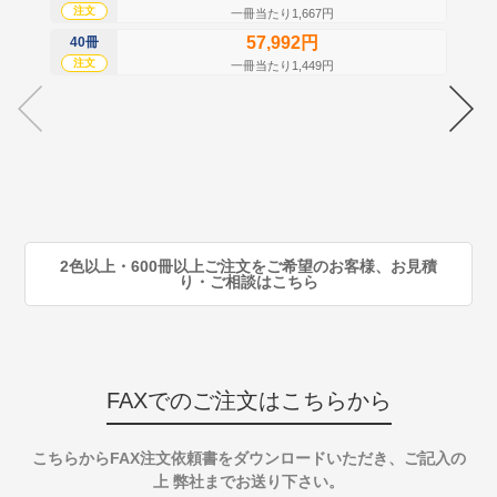
注文
注
一冊当たり1,667円
57,992円
40冊
60
注文
注
一冊当たり1,449円
70
注
80
注
90
注
2色以上・600冊以上ご注文をご希望のお客様、お見積
り・ご相談はこちら
FAXでのご注文はこちらから
こちらからFAX注文依頼書をダウンロードいただき、ご記入の
上 弊社までお送り下さい。