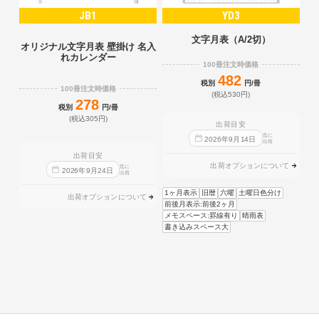
JB1
YD3
文字月表（A/2切）
オリジナル文字月表 壁掛け 名入
れカレンダー
100冊注文時価格
482
税別
円/冊
100冊注文時価格
(税込530円)
278
税別
円/冊
(税込305円)
出荷目安
迄に
2026
年
9
月
14
日
出荷
出荷目安
出荷オプションについて
迄に
2026
年
9
月
24
日
出荷
1ヶ月表示
旧暦
六曜
土曜日色分け
出荷オプションについて
前後月表示:前後2ヶ月
メモスペース:罫線有り
晴雨表
書き込みスペース大