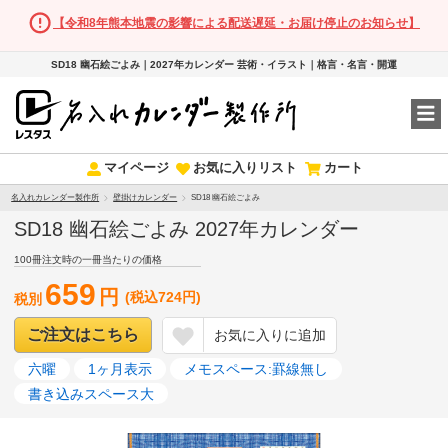
【令和8年熊本地震の影響による配送遅延・お届け停止のお知らせ】
SD18 幽石絵ごよみ｜2027年カレンダー 芸術・イラスト｜格言・名言・開運
マイページ
お気に入りリスト
カート
名入れカレンダー製作所
壁掛けカレンダー
SD18 幽石絵ごよみ
SD18 幽石絵ごよみ 2027年カレンダー
100冊注文時の一冊当たりの価格
659
円
(税込724円)
税別
ご注文はこちら
お気に入りに追加
六曜
1ヶ月表示
メモスペース:罫線無し
書き込みスペース大