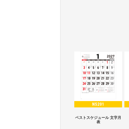
NS201
ベストスケジュール 文字月
表