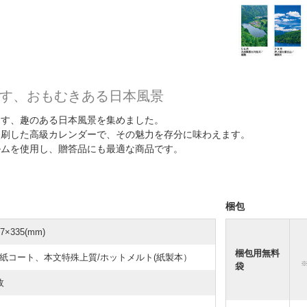
す、おもむきある日本風景
なす、趣のある日本風景を集めました。
印刷した高級カレンダーで、その魅力を存分に味わえます。
ルムを使用し、贈答品にも最適な商品です。
梱包
77×335(mm)
梱包用無料
紙コート、本文特殊上質/ホットメルト(紙製本）
袋
枚