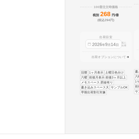
100冊注文時価格
268
税別
円/冊
(税込294円)
出荷目安
迄に
2026
9
14
年
月
日
出荷
出荷オプションについて
書
旧暦
1ヶ月表示
土曜日色分け
六
六曜
前後月表示:前後3ヶ月以上
1
メモスペース:罫線有り
前
書き込みスペース大
サンプルOK
サ
早期出荷割引対象