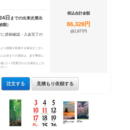
税込合計金額
24日
までの出来次第出
86,328円
納期）
@2,877円
までに原稿確認・入金完了の
により納期が前後する場合がござい
既にお決まりの場合は、必ず事前に
成に1～2営業日かかる場合もござ
ださい。
注文する
見積もり依頼する