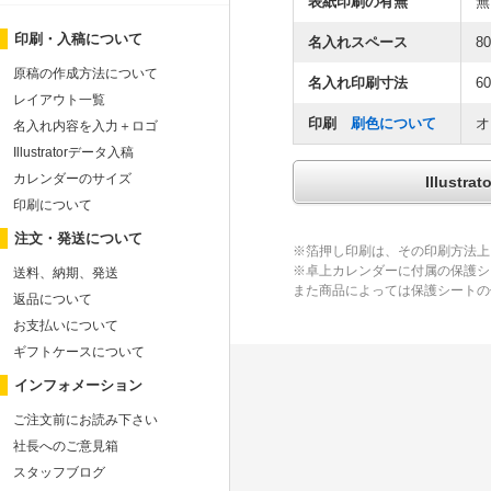
表紙印刷の有無
無
印刷・入稿について
名入れスペース
8
原稿の作成方法について
名入れ印刷寸法
6
レイアウト一覧
印刷
刷色について
オ
名入れ内容を入力＋ロゴ
Illustratorデータ入稿
カレンダーのサイズ
Illus
印刷について
注文・発送について
※箔押し印刷は、その印刷方法上
※卓上カレンダーに付属の保護シ
送料、納期、発送
また商品によっては保護シートの
返品について
お支払いについて
ギフトケースについて
インフォメーション
ご注文前にお読み下さい
社長へのご意見箱
スタッフブログ