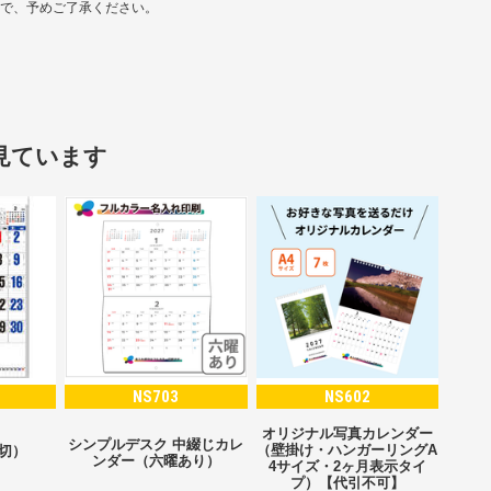
ので、予めご了承ください。
見ています
NS703
NS602
オリジナル写真カレンダー
シンプルデスク 中綴じカレ
（壁掛け・ハンガーリングA
2切）
ンダー（六曜あり）
4サイズ・2ヶ月表示タイ
プ）【代引不可】