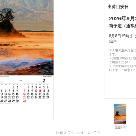
出荷目安日
2026年9月
荷予定（通常
8月8日15時
場合
※工場の混み具合
ます。
※お届け希望日が
ご相談ください。
※ご注文後の初校作
います。ご留意く
出荷オプションについて