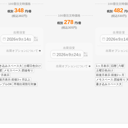
100冊注文時価格
100冊注文時価
348
482
税別
円/冊
税別
円
100冊注文時価格
(税込382円)
(税込530円)
278
税別
円/冊
(税込305円)
出荷目安
出荷目安
迄に
2026
9
14
2026
9
1
年
月
日
年
月
出荷
出荷目安
出荷オプションについて
出荷オプション
迄に
2026
9
24
年
月
日
出荷
き込みスペース大
土曜日色分け
1ヶ月表示
旧暦
六曜
出荷オプションについて
曜
メモスペース:罫線有り
土曜日色分け
ケ月表示
前後月表示:前後2ヶ月
後月表示:前後3ヶ月以上
メモスペース:罫線有り
ンプルOK
早期出荷割引対象
書き込みスペース大