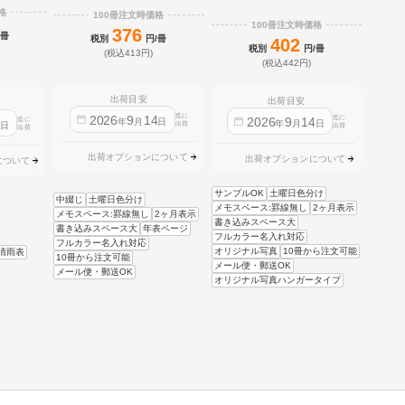
格
100冊注文時価格
100冊注文時価格
376
/冊
税別
円/冊
402
税別
円/冊
(税込413円)
(税込442円)
出荷目安
出荷目安
迄に
2026
9
14
迄に
2026
9
14
迄に
4
年
月
日
年
月
日
日
出荷
出荷
出荷
出荷オプションについて
出荷オプションについて
について
サンプルOK
土曜日色分け
中綴じ
土曜日色分け
メモスペース:罫線無し
2ヶ月表示
メモスペース:罫線無し
2ヶ月表示
書き込みスペース大
書き込みスペース大
年表ページ
フルカラー名入れ対応
フルカラー名入れ対応
オリジナル写真
10冊から注文可能
晴雨表
10冊から注文可能
メール便・郵送OK
メール便・郵送OK
オリジナル写真ハンガータイプ