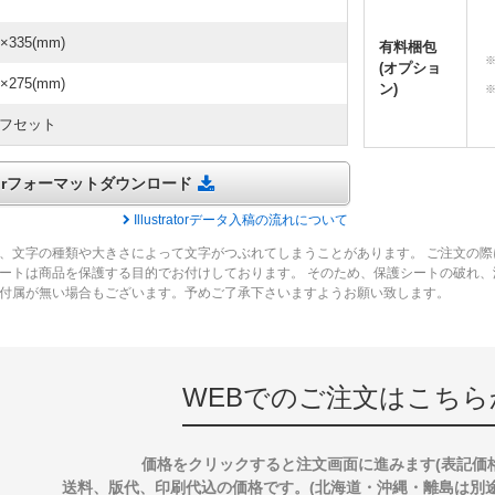
0×335(mm)
有料梱包
(オプショ
0×275(mm)
ン)
フセット
tratorフォーマットダウンロード
Illustratorデータ入稿の流れについて
、文字の種類や大きさによって文字がつぶれてしまうことがあります。 ご注文の際
ートは商品を保護する目的でお付けしております。 そのため、保護シートの破れ
付属が無い場合もございます。予めご了承下さいますようお願い致します。
WEBでのご注文はこちら
価格をクリックすると注文画面に進みます(表記価
送料、版代、印刷代込の価格です。(北海道・沖縄・離島は別途送料