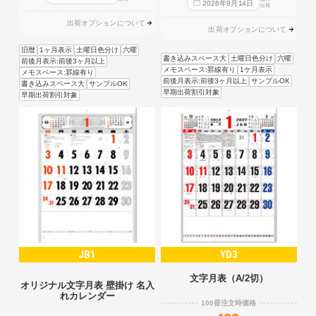
2026
年
9
月
14
日
出荷
出荷オプションについて
出荷オプションについて
旧暦
1ヶ月表示
土曜日色分け
六曜
書き込みスペース大
土曜日色分け
六曜
前後月表示:前後3ヶ月以上
メモスペース:罫線有り
1ケ月表示
メモスペース:罫線有り
前後月表示:前後3ヶ月以上
サンプルOK
書き込みスペース大
サンプルOK
早期出荷割引対象
早期出荷割引対象
JB1
YD3
文字月表（A/2切）
オリジナル文字月表 壁掛け 名入
れカレンダー
100冊注文時価格