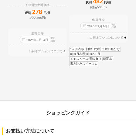
482
税別
円/冊
100冊注文時価格
(税込530円)
278
税別
円/冊
(税込305円)
出荷目安
迄に
2026
年
9
月
14
日
出荷
出荷目安
出荷オプションについて
迄に
2026
年
9
月
24
日
出荷
1ヶ月表示
旧暦
六曜
土曜日色分け
出荷オプションについて
前後月表示:前後2ヶ月
メモスペース:罫線有り
晴雨表
書き込みスペース大
ショッピングガイド
お支払い方法について