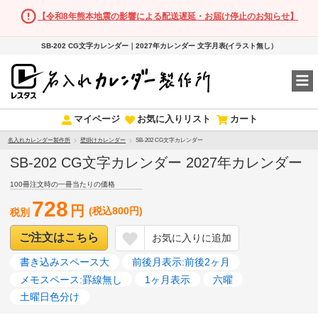
【令和8年熊本地震の影響による配送遅延・お届け停止のお知らせ】
SB-202 CG文字カレンダー｜2027年カレンダー 文字月表(イラスト無し）
マイページ
お気に入りリスト
カート
名入れカレンダー製作所
壁掛けカレンダー
SB-202 CG文字カレンダー
SB-202 CG文字カレンダー 2027年カレンダー
100冊注文時の一冊当たりの価格
728
円
(税込800円)
税別
ご注文はこちら
お気に入りに追加
書き込みスペース大
前後月表示:前後2ヶ月
メモスペース:罫線無し
1ヶ月表示
六曜
土曜日色分け