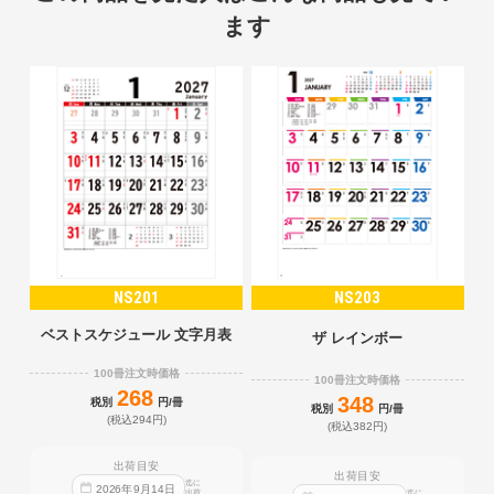
ます
NS201
NS203
ベストスケジュール 文字月表
ザ レインボー
100冊注文時価格
100冊注文時価格
268
348
税別
円/冊
税別
円/冊
(税込294円)
(税込382円)
出荷目安
出荷目安
迄に
2026
年
9
月
14
日
出荷
迄に