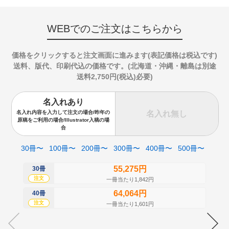
WEBでのご注文はこちらから
価格をクリックすると注文画面に進みます(表記価格は税込です)
送料、版代、印刷代込の価格です。(北海道・沖縄・離島は別途
送料2,750円(税込)必要)
名入れあり
名入れ無し
名入れ内容を入力して注文の場合/昨年の
原稿をご利用の場合/Illustrator入稿の場
合
30冊〜
100冊〜
200冊〜
300冊〜
400冊〜
500冊〜
55,275円
30冊
50
注文
注
一冊当たり1,842円
64,064円
40冊
60
注文
注
一冊当たり1,601円
70
注