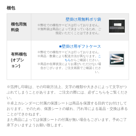
梱包
壁掛け用無料ポリ袋
梱包用無
※弊社での梱包サービスは行っておりません。
※無料袋は商品によって決まっているため、ご
料袋
指定いただくことはできません。
■壁掛け用ギフトケース
※弊社での梱包サービスは行っておりません。
有料梱包
※商品・数量により配送方法が異なります。
こ
(オプシ
ちら
からご確認ください。
※商品や在庫状況によりお選びいただけない場
ョン)
合がございます。ご注文画面でご確認くださ
い。
※箔押し印刷は、その印刷方法上、文字の種類や大きさによって文字がつ
ぶれてしまうことがあります。 ご注文の際には、必ずこちらをご覧くださ
い。
※卓上カレンダーに付属の保護シートは商品を保護する目的でお付けして
おります。 そのため、保護シートの破れ、汚れ等による返品・交換は承る
ことができかねます。
また商品によっては保護シートの付属が無い場合もございます。予めご了
承下さいますようお願い致します。