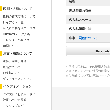
枚数
印刷・入稿について
表紙印刷の有無
原稿の作成方法について
名入れスペース
レイアウト一覧
名入れ内容を入力＋ロゴ
名入れ印刷寸法
Illustratorデータ入稿
印刷
刷色について
カレンダーのサイズ
印刷について
Illus
注文・発送について
送料、納期、発送
※箔押し印刷は、その印刷方法上
返品について
※卓上カレンダーに付属の保護シ
お支払いについて
また商品によっては保護シートの
ギフトケースについて
インフォメーション
ご注文前にお読み下さい
社長へのご意見箱
スタッフブログ