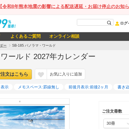
【令和8年熊本地震の影響による配送遅延・お届け停止のお知
ログ
て
よくあるご質問
オンライン相談
ダー
SB-185 パノラマ・ワールド
マ・ワールド 2027年カレンダー
ご注文はこちら
お気に入りに追加
月表示
メモスペース:罫線無し
前後月表示:前後2ヶ月
書き
ご注文冊数