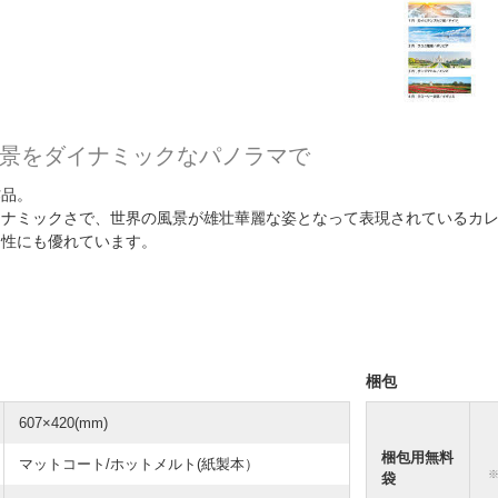
景をダイナミックなパノラマで
作品。
イナミックさで、世界の風景が雄壮華麗な姿となって表現されているカ
用性にも優れています。
梱包
607×420(mm)
梱包用無料
マットコート/ホットメルト(紙製本）
袋