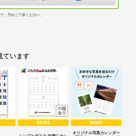
ので、予めご了承ください。
見ています
NS703
NS602
オリジナル写真カレンダー
シンプルデスク 中綴じカレ