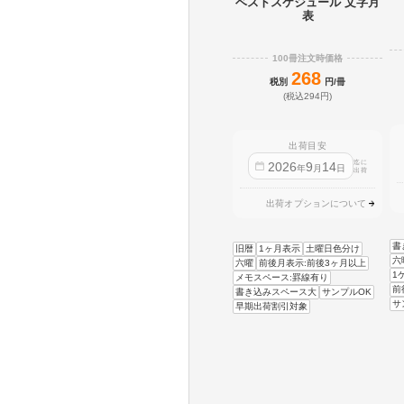
ベストスケジュール 文字月
表
100冊注文時価格
268
税別
円/冊
(税込294円)
出荷目安
迄に
2026
9
14
年
月
日
出荷
出荷オプションについて
書
旧暦
1ヶ月表示
土曜日色分け
六
六曜
前後月表示:前後3ヶ月以上
1
メモスペース:罫線有り
前
書き込みスペース大
サンプルOK
サ
早期出荷割引対象