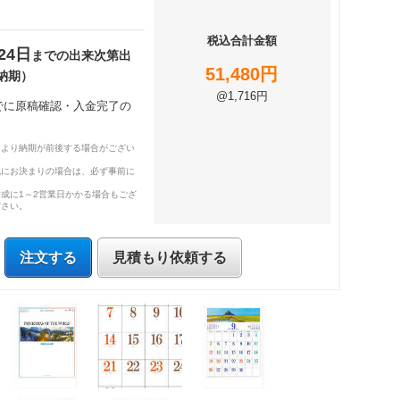
税込合計金額
24日
までの出来次第出
51,480円
納期）
@1,716円
までに原稿確認・入金完了の
により納期が前後する場合がござい
既にお決まりの場合は、必ず事前に
成に1～2営業日かかる場合もござ
ださい。
注文する
見積もり依頼する