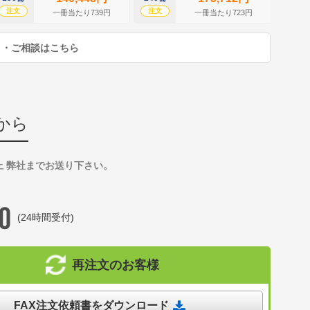
注文
注文
注文
一冊当たり739円
一冊当たり723円
り・ご相談はこちら
から
上 弊社までお送り下さい。
(24時間受付)
再注文のお客様
FAX注文依頼書をダウンロード