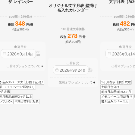
ザ レインボー
文字月表（A/
オリジナル文字月表 壁掛け
名入れカレンダー
100冊注文時価格
100冊注文時価
348
482
税別
円/冊
税別
円
100冊注文時価格
(税込382円)
(税込530円)
278
税別
円/冊
(税込305円)
出荷目安
出荷目安
迄に
2026
9
14
2026
9
1
年
月
日
年
月
出荷
出荷目安
出荷オプションについて
出荷オプション
迄に
2026
9
24
年
月
日
出荷
き込みスペース大
土曜日色分け
1ヶ月表示
旧暦
六曜
出荷オプションについて
曜
メモスペース:罫線有り
土曜日色分け
ケ月表示
前後月表示:前後2ヶ月
後月表示:前後3ヶ月以上
メモスペース:罫線有り
ンプルOK
早期出荷割引対象
書き込みスペース大