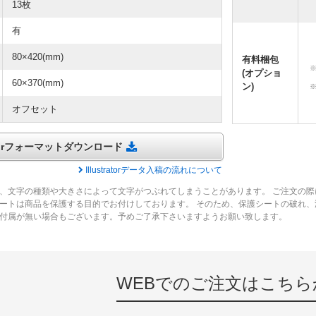
13枚
有
80×420(mm)
有料梱包
(オプショ
60×370(mm)
ン)
オフセット
tratorフォーマットダウンロード
Illustratorデータ入稿の流れについて
、文字の種類や大きさによって文字がつぶれてしまうことがあります。 ご注文の際
ートは商品を保護する目的でお付けしております。 そのため、保護シートの破れ
付属が無い場合もございます。予めご了承下さいますようお願い致します。
WEBでのご注文はこちら