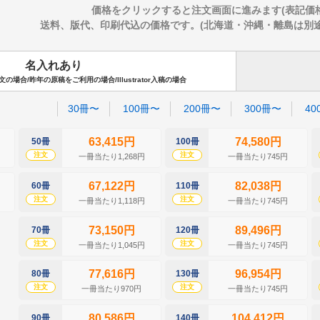
価格をクリックすると注文画面に進みます(表記価
送料、版代、印刷代込の価格です。(北海道・沖縄・離島は別途送料
名入れあり
場合/昨年の原稿をご利用の場合/Illustrator入稿の場合
30冊〜
100冊〜
200冊〜
300冊〜
40
63,415円
74,580円
50冊
100冊
注文
注文
一冊当たり1,268円
一冊当たり745円
67,122円
82,038円
60冊
110冊
注文
注文
一冊当たり1,118円
一冊当たり745円
73,150円
89,496円
70冊
120冊
注文
注文
一冊当たり1,045円
一冊当たり745円
77,616円
96,954円
80冊
130冊
注文
注文
一冊当たり970円
一冊当たり745円
80,586円
104,412円
90冊
140冊