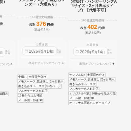
（壁掛け・ハンガーリングA
2切）
ンダー（六曜あり）
4サイズ・2ヶ月表示タイ
プ）【代引不可】
格
100冊注文時価格
100冊注文時価格
376
/冊
税別
円/冊
402
税別
円/冊
(税込413円)
(税込442円)
出荷目安
出荷目安
迄に
2026
9
14
迄に
2026
9
14
迄に
4
年
月
日
年
月
日
日
出荷
出荷
出荷
出荷オプションについて
出荷オプションについて
について
サンプルOK
土曜日色分け
中綴じ
土曜日色分け
メモスペース:罫線無し
2ヶ月表示
メモスペース:罫線無し
2ヶ月表示
書き込みスペース大
書き込みスペース大
年表ページ
フルカラー名入れ対応
フルカラー名入れ対応
オリジナル写真
10冊から注文可能
晴雨表
10冊から注文可能
メール便・郵送OK
メール便・郵送OK
オリジナル写真ハンガータイプ