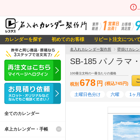
カレンダーを探す
初めてのお客様
リピート注文につい
名入れカレンダー製作所
壁掛けカレン
SB-185 パノラ
100冊注文時の一冊当たりの価格
678
円
(税込745円)
税別
土曜日色分け
六曜
1ヶ
全てのカレンダー
卓上カレンダー・手帳