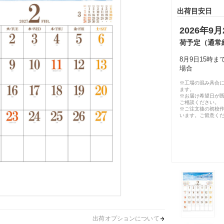
出荷目安日
2026年9月
荷予定（通常
8月9日15時
場合
※工場の混み具合
ます。
※お届け希望日が
ご相談ください。
※ご注文後の初校作
います。ご留意く
出荷オプションについて