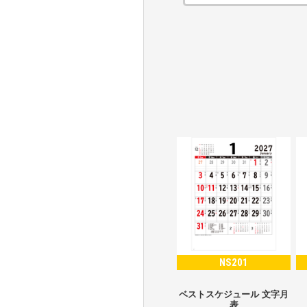
NS201
ベストスケジュール 文字月
表