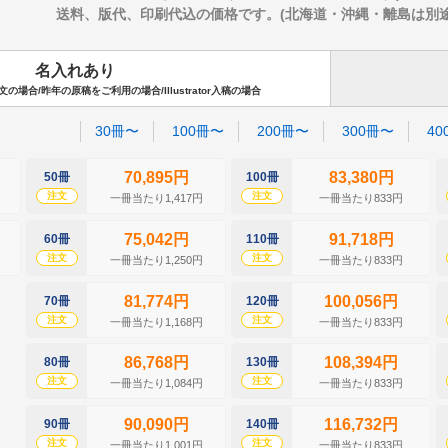
送料、版代、印刷代込の価格です。(北海道・沖縄・離島は別途送料
名入れあり
場合/昨年の原稿をご利用の場合/Illustrator入稿の場合
30冊〜
100冊〜
200冊〜
300冊〜
40
70,895円
83,380円
50冊
100冊
注文
注文
一冊当たり1,417円
一冊当たり833円
75,042円
91,718円
60冊
110冊
注文
注文
一冊当たり1,250円
一冊当たり833円
81,774円
100,056円
70冊
120冊
注文
注文
一冊当たり1,168円
一冊当たり833円
86,768円
108,394円
80冊
130冊
注文
注文
一冊当たり1,084円
一冊当たり833円
90,090円
116,732円
90冊
140冊
注文
注文
一冊当たり1,001円
一冊当たり833円