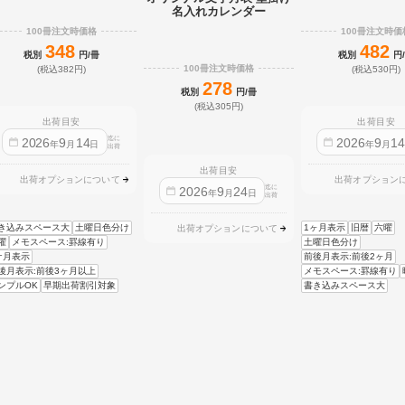
名入れカレンダー
100冊注文時価格
100冊注文時価
348
482
税別
円/冊
税別
円
100冊注文時価格
(税込382円)
(税込530円)
278
税別
円/冊
(税込305円)
出荷目安
出荷目安
迄に
2026
9
14
2026
9
1
年
月
日
年
月
出荷
出荷目安
出荷オプションについて
出荷オプション
迄に
2026
9
24
年
月
日
出荷
き込みスペース大
土曜日色分け
1ヶ月表示
旧暦
六曜
出荷オプションについて
曜
メモスペース:罫線有り
土曜日色分け
ケ月表示
前後月表示:前後2ヶ月
後月表示:前後3ヶ月以上
メモスペース:罫線有り
ンプルOK
早期出荷割引対象
書き込みスペース大