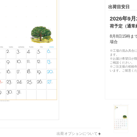
出荷目安日
2026年9月
荷予定（通常
8月8日15時
場合
※工場の混み具合
ます。
※お届け希望日が
ご相談ください。
※ご注文後の初校作
います。ご留意く
出荷オプションについて