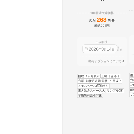
100冊注文時価格
268
税別
円/冊
(税込294円)
出荷目安
迄に
2026
9
14
年
月
日
出荷
出荷オプションについて
書
旧暦
1ヶ月表示
土曜日色分け
六
六曜
前後月表示:前後3ヶ月以上
1
メモスペース:罫線有り
前
書き込みスペース大
サンプルOK
サ
早期出荷割引対象