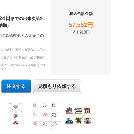
税込合計金額
24日
までの出来次第出
57,552円
納期）
@1,918円
までに原稿確認・入金完了の
により納期が前後する場合がござい
既にお決まりの場合は、必ず事前に
成に1～2営業日かかる場合もござ
ださい。
注文する
見積もり依頼する