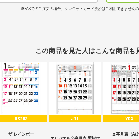
※FAXでのご注文の場合、クレジットカード決済はご利用できません
この商品を見た人はこんな商品も
NS203
JB1
YD3
ザ レインボー
文字月表（A/
オリジナル文字月表 壁掛け