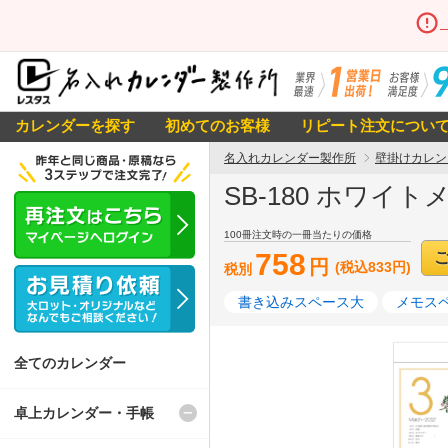
カレンダーを探す
初めてのお客様
リピート注文につい
名入れカレンダー製作所
壁掛けカレン
SB-180 ホワイ
100冊注文時の一冊当たりの価格
758
円
(税込833円)
税別
書き込みスペース大
メモス
全てのカレンダー
卓上カレンダー・手帳