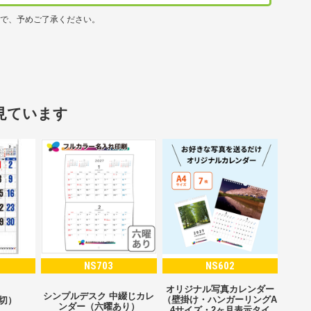
ので、予めご了承ください。
見ています
NS703
NS602
オリジナル写真カレンダー
シンプルデスク 中綴じカレ
（壁掛け・ハンガーリングA
2切）
ンダー（六曜あり）
4サイズ・2ヶ月表示タイ