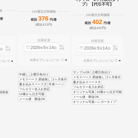
プ）【代引不可】
格
100冊注文時価格
100冊注文時価格
376
/冊
税別
円/冊
402
税別
円/冊
(税込413円)
(税込442円)
出荷目安
出荷目安
迄に
2026
9
14
迄に
2026
9
14
迄に
4
年
月
日
年
月
日
日
出荷
出荷
出荷
出荷オプションについて
出荷オプションについて
について
サンプルOK
土曜日色分け
中綴じ
土曜日色分け
メモスペース:罫線無し
2ヶ月表示
メモスペース:罫線無し
2ヶ月表示
書き込みスペース大
書き込みスペース大
年表ページ
フルカラー名入れ対応
フルカラー名入れ対応
オリジナル写真
10冊から注文可能
晴雨表
10冊から注文可能
メール便・郵送OK
メール便・郵送OK
オリジナル写真ハンガータイプ