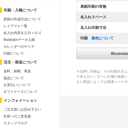
表紙印刷の有無
印刷・入稿について
名入れスペース
原稿の作成方法について
レイアウト一覧
名入れ印刷寸法
名入れ内容を入力＋ロゴ
印刷
刷色について
Illustratorデータ入稿
カレンダーのサイズ
Illus
印刷について
注文・発送について
送料、納期、発送
※箔押し印刷は、その印刷方法上
※卓上カレンダーに付属の保護シ
返品について
また商品によっては保護シートの
お支払いについて
ギフトケースについて
インフォメーション
ご注文前にお読み下さい
社長へのご意見箱
スタッフブログ