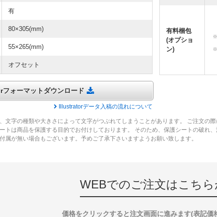
有
80×305(mm)
有料梱包
(オプショ
55×265(mm)
ン)
オフセット
tratorフォーマットダウンロード
Illustratorデータ入稿の流れについて
、文字の種類や大きさによって文字がつぶれてしまうことがあります。 ご注文の際
ートは商品を保護する目的でお付けしております。 そのため、保護シートの破れ
付属が無い場合もございます。予めご了承下さいますようお願い致します。
WEBでのご注文はこちら
価格をクリックすると注文画面に進みます(表記価