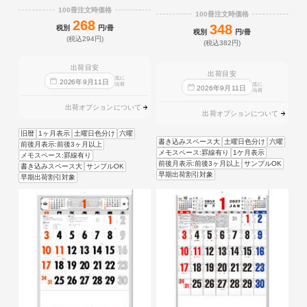
100冊注文時価格
100冊注文時価格
268
348
税別
円/冊
税別
円/冊
(税込294円)
(税込382円)
出荷目安
出荷目安
迄に
2026
年
9
月
11
日
出荷
迄に
2026
年
9
月
11
日
出荷
出荷オプションについて
出荷オプションについて
旧暦
1ヶ月表示
土曜日色分け
六曜
書き込みスペース大
土曜日色分け
六曜
前後月表示:前後3ヶ月以上
メモスペース:罫線有り
1ケ月表示
メモスペース:罫線有り
前後月表示:前後3ヶ月以上
サンプルOK
書き込みスペース大
サンプルOK
早期出荷割引対象
早期出荷割引対象