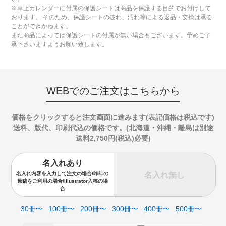
※卓上カレンダーに付属の保護シートは商品を保護する目的でお付けして
おります。 そのため、保護シートの破れ、汚れ等による返品・交換は承る
ことができかねます。
また商品によっては保護シートの付属が無い場合もございます。予めご了
承下さいますようお願い致します。
WEBでのご注文はこちらから
価格をクリックすると注文画面に進みます(表記価格は税込です)
送料、版代、印刷代込の価格です。(北海道・沖縄・離島は別途
送料2,750円(税込)必要)
名入れあり
名入れ無し
名入れ内容を入力して注文の場合/昨年の
原稿をご利用の場合/Illustrator入稿の場
合
30冊〜
100冊〜
200冊〜
300冊〜
400冊〜
500冊〜