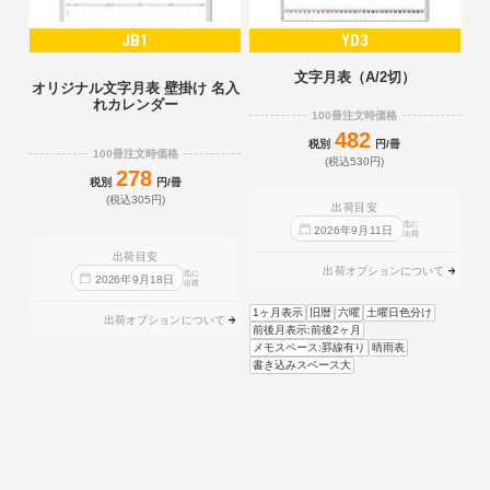
JB1
YD3
文字月表（A/2切）
オリジナル文字月表 壁掛け 名入
れカレンダー
100冊注文時価格
482
税別
円/冊
100冊注文時価格
(税込530円)
278
税別
円/冊
(税込305円)
出荷目安
迄に
2026
年
9
月
11
日
出荷
出荷目安
出荷オプションについて
迄に
2026
年
9
月
18
日
出荷
1ヶ月表示
旧暦
六曜
土曜日色分け
出荷オプションについて
前後月表示:前後2ヶ月
メモスペース:罫線有り
晴雨表
書き込みスペース大