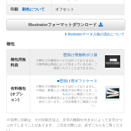
印刷
刷色について
オフセット
Illustratorフォーマットダウンロード
Illustratorデータ入稿の流れについて
梱包
壁掛け用無料ポリ袋
梱包用無
※弊社での梱包サービスは行っておりません。
※無料袋は商品によって決まっているため、ご
料袋
指定いただくことはできません。
■壁掛け用ギフトケース
※弊社での梱包サービスは行っておりません。
有料梱包
※商品・数量により配送方法が異なります。
こ
(オプシ
ちら
からご確認ください。
※商品や在庫状況によりお選びいただけない場
ョン)
合がございます。ご注文画面でご確認くださ
い。
※箔押し印刷は、その印刷方法上、文字の種類や大きさによって文字がつ
ぶれてしまうことがあります。 ご注文の際には、必ずこちらをご覧くださ
い。