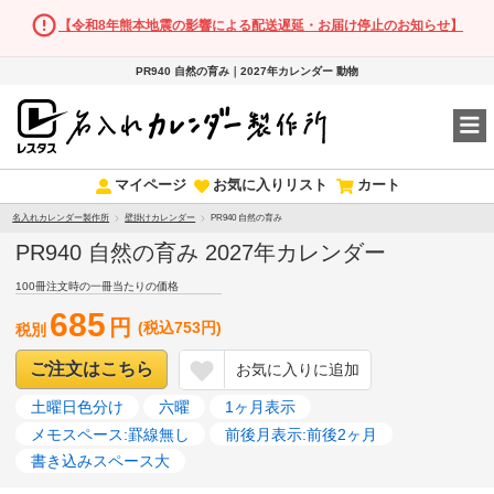
【令和8年熊本地震の影響による配送遅延・お届け停止のお知らせ】
PR940 自然の育み｜2027年カレンダー 動物
マイページ
お気に入りリスト
カート
名入れカレンダー製作所
壁掛けカレンダー
PR940 自然の育み
PR940 自然の育み 2027年カレンダー
100冊注文時の一冊当たりの価格
685
円
(税込753円)
税別
ご注文はこちら
お気に入りに追加
土曜日色分け
六曜
1ヶ月表示
メモスペース:罫線無し
前後月表示:前後2ヶ月
書き込みスペース大