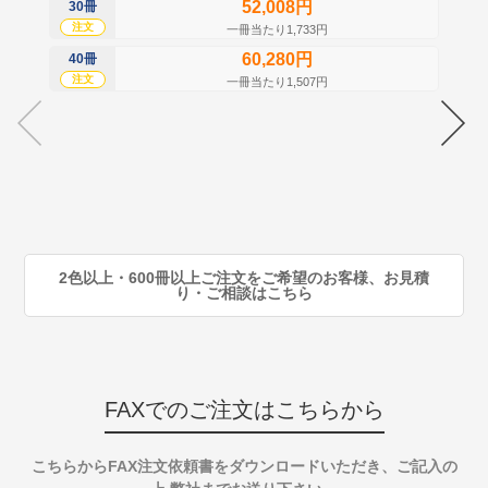
52,008円
30冊
50
注文
注
一冊当たり1,733円
60,280円
40冊
60
注文
注
一冊当たり1,507円
70
注
80
注
90
注
2色以上・600冊以上ご注文をご希望のお客様、お見積
り・ご相談はこちら
FAXでのご注文はこちらから
こちらからFAX注文依頼書をダウンロードいただき、ご記入の