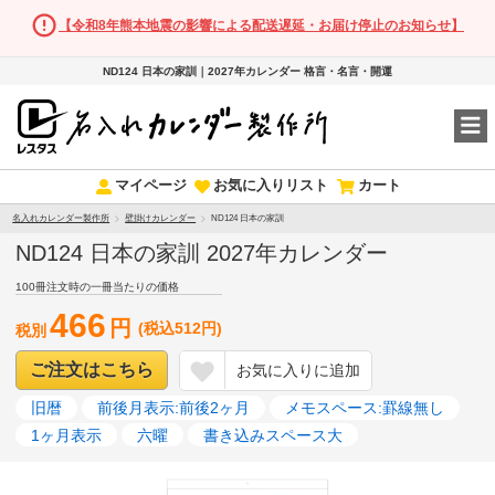
【令和8年熊本地震の影響による配送遅延・お届け停止のお知らせ】
ND124 日本の家訓｜2027年カレンダー 格言・名言・開運
マイページ
お気に入りリスト
カート
名入れカレンダー製作所
壁掛けカレンダー
ND124 日本の家訓
ND124 日本の家訓 2027年カレンダー
100冊注文時の一冊当たりの価格
466
円
(税込512円)
税別
ご注文はこちら
お気に入りに追加
旧暦
前後月表示:前後2ヶ月
メモスペース:罫線無し
1ヶ月表示
六曜
書き込みスペース大