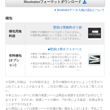
Illustratorフォーマットダウンロード
Illustratorデータ入稿の流れについて
梱包
壁掛け用無料ポリ袋
梱包用無
※弊社での梱包サービスは行っておりません。
※無料袋は商品によって決まっているため、ご
料袋
指定いただくことはできません。
■壁掛け用ギフトケース
※弊社での梱包サービスは行っておりません。
有料梱包
※商品・数量により配送方法が異なります。
こ
(オプシ
ちら
からご確認ください。
※商品や在庫状況によりお選びいただけない場
ョン)
合がございます。ご注文画面でご確認くださ
い。
※箔押し印刷は、その印刷方法上、文字の種類や大きさによって文字がつ
ぶれてしまうことがあります。 ご注文の際には、必ずこちらをご覧くださ
い。
※卓上カレンダーに付属の保護シートは商品を保護する目的でお付けして
おります。 そのため、保護シートの破れ、汚れ等による返品・交換は承る
ことができかねます。
また商品によっては保護シートの付属が無い場合もございます。予めご了