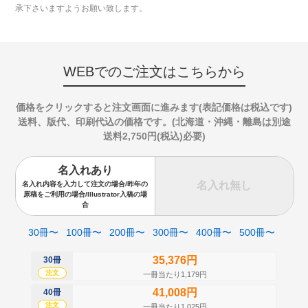
承下さいますようお願い致します。
WEBでのご注文はこちらから
価格をクリックすると注文画面に進みます(表記価格は税込です)
送料、版代、印刷代込の価格です。(北海道・沖縄・離島は別途
送料2,750円(税込)必要)
名入れあり
名入れ無し
名入れ内容を入力して注文の場合/昨年の
原稿をご利用の場合/Illustrator入稿の場
合
30冊〜
100冊〜
200冊〜
300冊〜
400冊〜
500冊〜
35,376円
30冊
50
注文
注
一冊当たり1,179円
41,008円
40冊
60
注文
注
一冊当たり1,025円