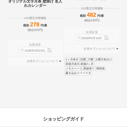
オリジナル文字月表 壁掛け 名入
れカレンダー
100冊注文時価格
482
税別
円/冊
100冊注文時価格
(税込530円)
278
税別
円/冊
(税込305円)
出荷目安
迄に
2026
年
9
月
14
日
出荷
出荷目安
出荷オプションについて
迄に
2026
年
9
月
24
日
出荷
1ヶ月表示
旧暦
六曜
土曜日色分け
出荷オプションについて
前後月表示:前後2ヶ月
メモスペース:罫線有り
晴雨表
書き込みスペース大
ショッピングガイド