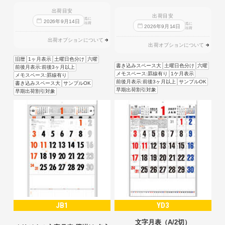
出荷目安
出荷目安
迄に
2026
年
9
月
14
日
出荷
迄に
2026
年
9
月
14
日
出荷
出荷オプションについて
出荷オプションについて
旧暦
1ヶ月表示
土曜日色分け
六曜
書き込みスペース大
土曜日色分け
六曜
前後月表示:前後3ヶ月以上
メモスペース:罫線有り
1ケ月表示
メモスペース:罫線有り
前後月表示:前後3ヶ月以上
サンプルOK
書き込みスペース大
サンプルOK
早期出荷割引対象
早期出荷割引対象
JB1
YD3
文字月表（A/2切）