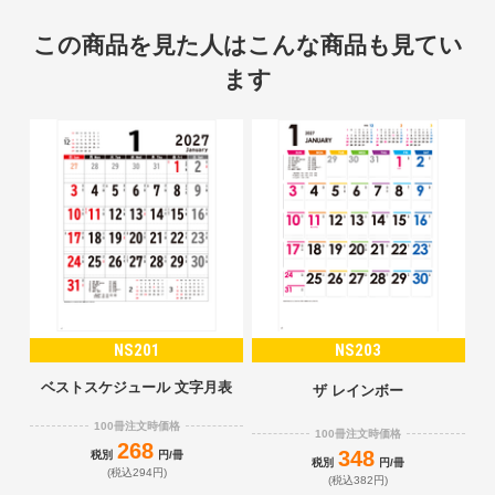
この商品を見た人はこんな商品も見てい
ます
NS201
NS203
ベストスケジュール 文字月表
ザ レインボー
100冊注文時価格
100冊注文時価格
268
348
税別
円/冊
税別
円/冊
(税込294円)
(税込382円)