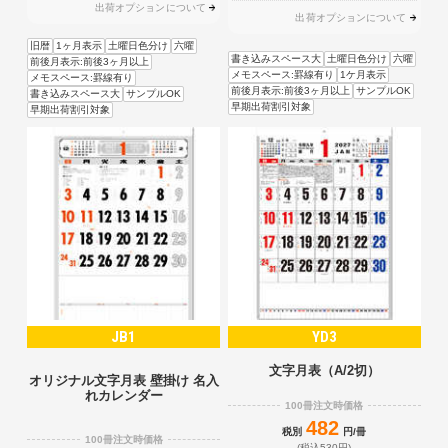
出荷オプションについて
出荷オプションについて
旧暦
1ヶ月表示
土曜日色分け
六曜
書き込みスペース大
土曜日色分け
六曜
前後月表示:前後3ヶ月以上
メモスペース:罫線有り
1ケ月表示
メモスペース:罫線有り
前後月表示:前後3ヶ月以上
サンプルOK
書き込みスペース大
サンプルOK
早期出荷割引対象
早期出荷割引対象
JB1
YD3
文字月表（A/2切）
オリジナル文字月表 壁掛け 名入
れカレンダー
100冊注文時価格
482
税別
円/冊
100冊注文時価格
(税込530円)