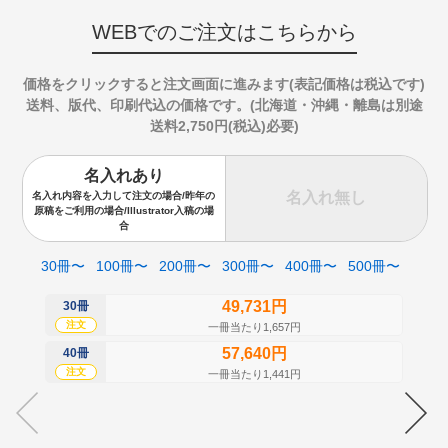
WEBでのご注文はこちらから
価格をクリックすると注文画面に進みます(表記価格は税込です)
送料、版代、印刷代込の価格です。(北海道・沖縄・離島は別途
送料2,750円(税込)必要)
名入れあり
名入れ無し
名入れ内容を入力して注文の場合/昨年の
原稿をご利用の場合/Illustrator入稿の場
合
30冊〜
100冊〜
200冊〜
300冊〜
400冊〜
500冊〜
49,731円
30冊
50
注文
注
一冊当たり1,657円
57,640円
40冊
60
注文
注
一冊当たり1,441円
70
注