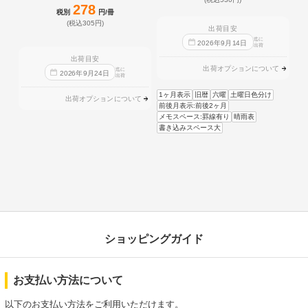
278
税別
円/冊
(税込305円)
出荷目安
迄に
2026
年
9
月
14
日
出荷
出荷目安
出荷オプションについて
迄に
2026
年
9
月
24
日
出荷
1ヶ月表示
旧暦
六曜
土曜日色分け
出荷オプションについて
前後月表示:前後2ヶ月
メモスペース:罫線有り
晴雨表
書き込みスペース大
ショッピングガイド
お支払い方法について
以下のお支払い方法をご利用いただけます。