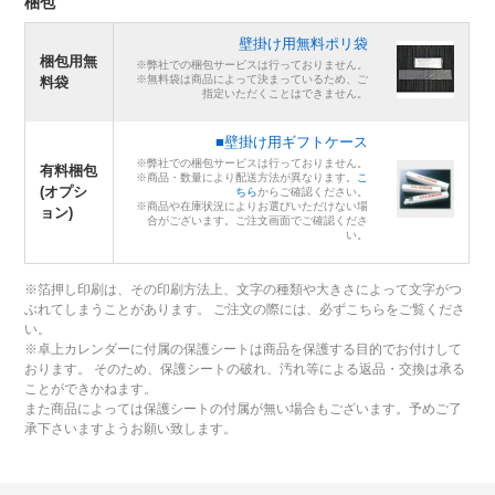
梱包
壁掛け用無料ポリ袋
梱包用無
※弊社での梱包サービスは行っておりません。
※無料袋は商品によって決まっているため、ご
料袋
指定いただくことはできません。
■壁掛け用ギフトケース
※弊社での梱包サービスは行っておりません。
有料梱包
※商品・数量により配送方法が異なります。
こ
(オプシ
ちら
からご確認ください。
※商品や在庫状況によりお選びいただけない場
ョン)
合がございます。ご注文画面でご確認くださ
い。
※箔押し印刷は、その印刷方法上、文字の種類や大きさによって文字がつ
ぶれてしまうことがあります。 ご注文の際には、必ずこちらをご覧くださ
い。
※卓上カレンダーに付属の保護シートは商品を保護する目的でお付けして
おります。 そのため、保護シートの破れ、汚れ等による返品・交換は承る
ことができかねます。
また商品によっては保護シートの付属が無い場合もございます。予めご了
承下さいますようお願い致します。