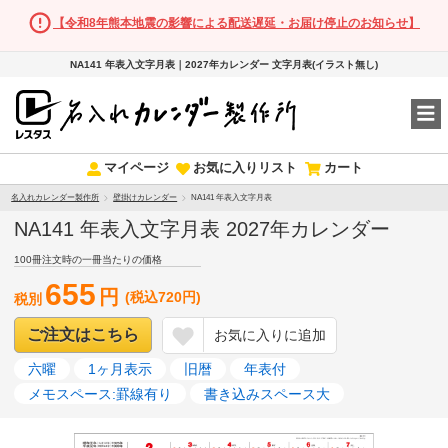
【令和8年熊本地震の影響による配送遅延・お届け停止のお知らせ】
NA141 年表入文字月表｜2027年カレンダー 文字月表(イラスト無し)
マイページ
お気に入りリスト
カート
名入れカレンダー製作所
壁掛けカレンダー
NA141 年表入文字月表
NA141 年表入文字月表 2027年カレンダー
100冊注文時の一冊当たりの価格
655
円
(税込720円)
税別
ご注文はこちら
お気に入りに追加
六曜
1ヶ月表示
旧暦
年表付
メモスペース:罫線有り
書き込みスペース大