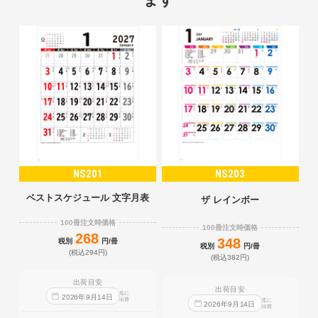
NS201
NS203
ベストスケジュール 文字月表
ザ レインボー
100冊注文時価格
100冊注文時価格
268
348
税別
円/冊
税別
円/冊
(税込294円)
(税込382円)
出荷目安
出荷目安
迄に
2026
年
9
月
14
日
出荷
迄に
2026
年
9
月
14
日
出荷