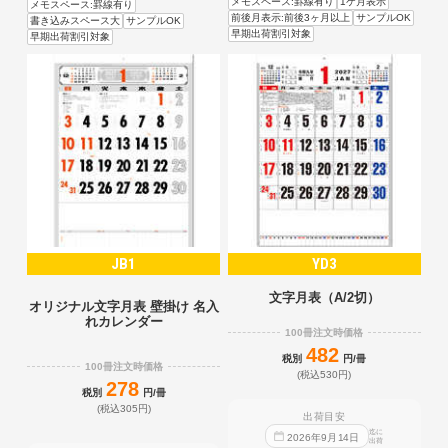
メモスペース:罫線有り
1ケ月表示
メモスペース:罫線有り
前後月表示:前後3ヶ月以上
サンプルOK
書き込みスペース大
サンプルOK
早期出荷割引対象
早期出荷割引対象
JB1
YD3
文字月表（A/2切）
オリジナル文字月表 壁掛け 名入
れカレンダー
100冊注文時価格
482
税別
円/冊
100冊注文時価格
(税込530円)
278
税別
円/冊
(税込305円)
出荷目安
迄に
2026
年
9
月
14
日
出荷