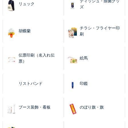
ティッシュ・除菌グッ
リュック
ズ
チラシ・フライヤー印
胡蝶蘭
刷
伝票印刷（名入れ伝
絵馬
票）
リストバンド
印鑑
ブース装飾・看板
のぼり旗・旗