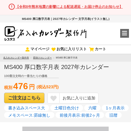
【令和8年熊本地震の影響による配送遅延・お届け停止のお知らせ】
MS400 厚口数字月表｜2027年カレンダー 文字月表(イラスト無し)
マイページ
お気に入りリスト
カート
名入れカレンダー製作所
壁掛けカレンダー
MS400 厚口数字月表
MS400 厚口数字月表 2027年カレンダー
100冊注文時の一冊当たりの価格
476
円
(税込523円)
税別
ご注文はこちら
お気に入りに追加
書き込みスペース大
土曜日色分け
六曜
1ヶ月表示
メモスペース:罫線無し
前後月表示:前後2ヶ月
旧暦