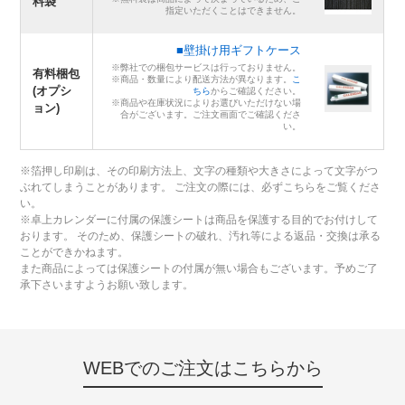
料袋
指定いただくことはできません。
■壁掛け用ギフトケース
※弊社での梱包サービスは行っておりません。
有料梱包
※商品・数量により配送方法が異なります。
こ
(オプシ
ちら
からご確認ください。
※商品や在庫状況によりお選びいただけない場
ョン)
合がございます。ご注文画面でご確認くださ
い。
※箔押し印刷は、その印刷方法上、文字の種類や大きさによって文字がつ
ぶれてしまうことがあります。 ご注文の際には、必ずこちらをご覧くださ
い。
※卓上カレンダーに付属の保護シートは商品を保護する目的でお付けして
おります。 そのため、保護シートの破れ、汚れ等による返品・交換は承る
ことができかねます。
また商品によっては保護シートの付属が無い場合もございます。予めご了
承下さいますようお願い致します。
WEBでのご注文はこちらから