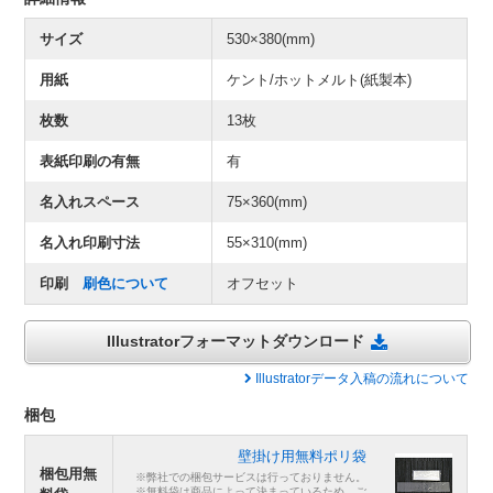
サイズ
530×380(mm)
用紙
ケント/ホットメルト(紙製本)
枚数
13枚
表紙印刷の有無
有
名入れスペース
75×360(mm)
名入れ印刷寸法
55×310(mm)
印刷
刷色について
オフセット
Illustratorフォーマットダウンロード
Illustratorデータ入稿の流れについて
梱包
壁掛け用無料ポリ袋
梱包用無
※弊社での梱包サービスは行っておりません。
※無料袋は商品によって決まっているため、ご