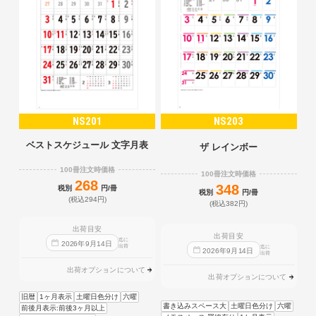
NS201
NS203
ベストスケジュール 文字月表
ザ レインボー
100冊注文時価格
100冊注文時価格
268
348
税別
円/冊
税別
円/冊
(税込294円)
(税込382円)
出荷目安
出荷目安
迄に
2026
年
9
月
14
日
出荷
迄に
2026
年
9
月
14
日
出荷
出荷オプションについて
出荷オプションについて
旧暦
1ヶ月表示
土曜日色分け
六曜
書き込みスペース大
土曜日色分け
六曜
前後月表示:前後3ヶ月以上