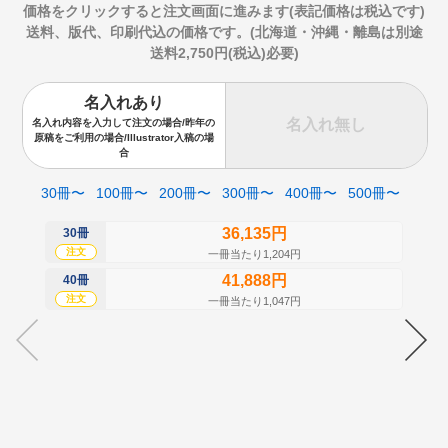
価格をクリックすると注文画面に進みます(表記価格は税込です)
送料、版代、印刷代込の価格です。(北海道・沖縄・離島は別途
送料2,750円(税込)必要)
名入れあり
名入れ無し
名入れ内容を入力して注文の場合/昨年の
原稿をご利用の場合/Illustrator入稿の場
合
30冊〜
100冊〜
200冊〜
300冊〜
400冊〜
500冊〜
36,135円
30冊
50
注文
注
一冊当たり1,204円
41,888円
40冊
60
注文
注
一冊当たり1,047円
70
注
80
注
90
注