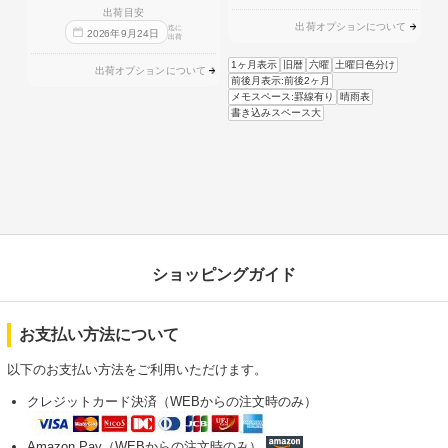
出荷目安
出荷オプションについて
迄に
2026
年
9
月
24
日
出荷
1ヶ月表示
旧暦
六曜
土曜日色分け
出荷オプションについて
前後月表示:前後2ヶ月
メモスペース:罫線有り
晴雨表
書き込みスペース大
ショッピングガイド
お支払い方法について
以下のお支払い方法をご利用いただけます。
クレジットカード決済（WEBからの注文時のみ）
Amazon Pay（WEBからの注文時のみ）