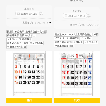
(税込382円)
出荷目安
出荷目安
迄に
2026
年
9
月
11
日
出荷
迄に
2026
年
9
月
11
日
出荷
出荷オプションについて
出荷オプションについて
旧暦
1ヶ月表示
土曜日色分け
六曜
書き込みスペース大
土曜日色分け
六曜
前後月表示:前後3ヶ月以上
メモスペース:罫線有り
1ケ月表示
メモスペース:罫線有り
前後月表示:前後3ヶ月以上
サンプルOK
書き込みスペース大
サンプルOK
早期出荷割引対象
早期出荷割引対象
JB1
YD3