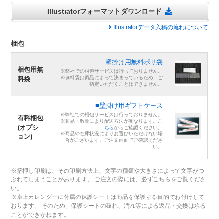
Illustratorフォーマットダウンロード
Illustratorデータ入稿の流れについて
梱包
壁掛け用無料ポリ袋
梱包用無
※弊社での梱包サービスは行っておりません。
※無料袋は商品によって決まっているため、ご
料袋
指定いただくことはできません。
■壁掛け用ギフトケース
※弊社での梱包サービスは行っておりません。
有料梱包
※商品・数量により配送方法が異なります。
こ
(オプシ
ちら
からご確認ください。
※商品や在庫状況によりお選びいただけない場
ョン)
合がございます。ご注文画面でご確認くださ
い。
※箔押し印刷は、その印刷方法上、文字の種類や大きさによって文字がつ
ぶれてしまうことがあります。 ご注文の際には、必ずこちらをご覧くださ
い。
※卓上カレンダーに付属の保護シートは商品を保護する目的でお付けして
おります。 そのため、保護シートの破れ、汚れ等による返品・交換は承る
ことができかねます。