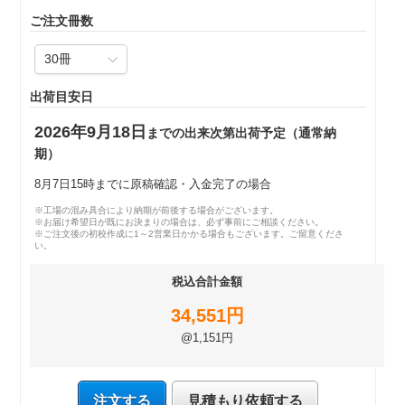
ご注文冊数
出荷目安日
2026年9月18日
までの出来次第出荷予定（通常納
期）
8月7日15時までに原稿確認・入金完了の場合
※工場の混み具合により納期が前後する場合がございます。
※お届け希望日が既にお決まりの場合は、必ず事前にご相談ください。
※ご注文後の初校作成に1～2営業日かかる場合もございます。ご留意くださ
い。
税込合計金額
34,551円
@1,151円
注文する
見積もり依頼する