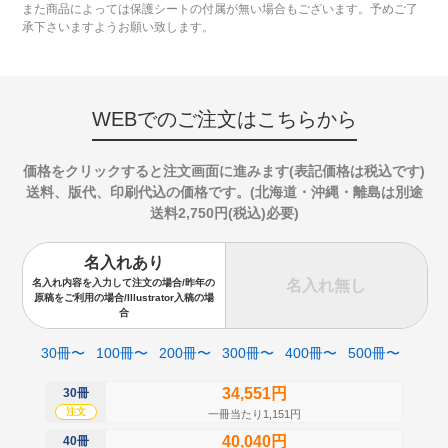
また商品によっては保護シートの付属が無い場合もございます。予めご了
承下さいますようお願い致します。
WEBでのご注文はこちらから
価格をクリックすると注文画面に進みます(表記価格は税込です)
送料、版代、印刷代込の価格です。(北海道・沖縄・離島は別途
送料2,750円(税込)必要)
名入れあり
名入れ無し
名入れ内容を入力して注文の場合/昨年の
原稿をご利用の場合/Illustrator入稿の場
合
30冊〜
100冊〜
200冊〜
300冊〜
400冊〜
500冊〜
34,551円
30冊
50
注文
注
一冊当たり1,151円
40,040円
40冊
60