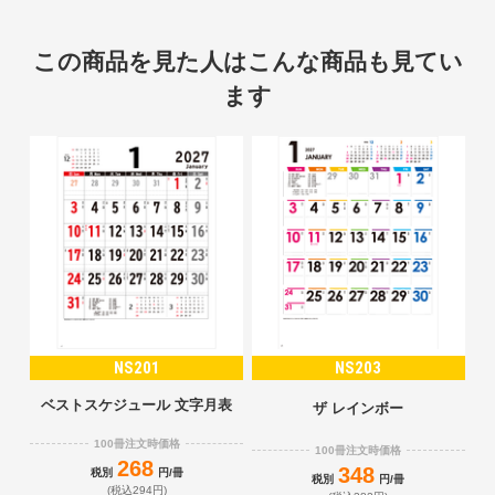
この商品を見た人はこんな商品も見てい
ます
NS201
NS203
ベストスケジュール 文字月表
ザ レインボー
100冊注文時価格
100冊注文時価格
268
348
税別
円/冊
税別
円/冊
(税込294円)