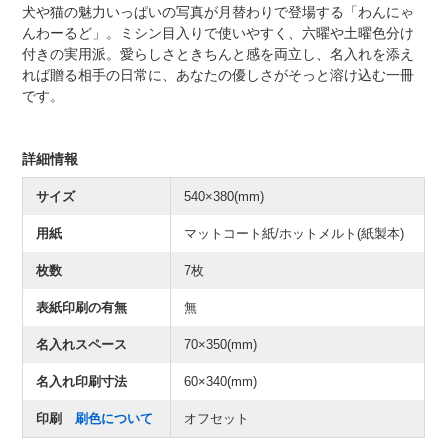
犬や猫の魅力いっぱいの写真が月替わりで登場する「わんにゃ
んわーるど」。ミシン目入りで使いやすく、六曜や土曜色分け
付きの実用派。愛らしさときちんと感を両立し、名入れを添え
れば贈る相手の日常に、あなたの優しさがそっと溶け込む一冊
です。
詳細情報
サイズ
540×380(mm)
用紙
マットコート紙/ホットメルト(紙製本)
枚数
7枚
表紙印刷の有無
無
名入れスペース
70×350(mm)
名入れ印刷寸法
60×340(mm)
印刷
刷色について
オフセット