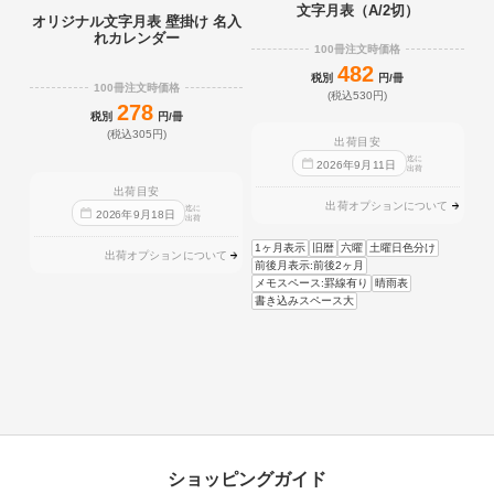
文字月表（A/2切）
オリジナル文字月表 壁掛け 名入
れカレンダー
100冊注文時価格
482
税別
円/冊
100冊注文時価格
(税込530円)
278
税別
円/冊
(税込305円)
出荷目安
迄に
2026
年
9
月
11
日
出荷
出荷目安
出荷オプションについて
迄に
2026
年
9
月
18
日
出荷
1ヶ月表示
旧暦
六曜
土曜日色分け
出荷オプションについて
前後月表示:前後2ヶ月
メモスペース:罫線有り
晴雨表
書き込みスペース大
ショッピングガイド