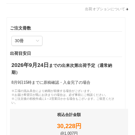
出荷オプションについて
ご注文冊数
出荷目安日
2026年9月24日
までの出来次第出荷予定（通常納
期）
8月9日15時までに原稿確認・入金完了の場合
※工場の混み具合により納期が前後する場合がございます。
※お届け希望日が既にお決まりの場合は、必ず事前にご相談ください。
※ご注文後の初校作成に1～2営業日かかる場合もございます。ご留意くださ
い。
税込合計金額
30,228円
@1,007円