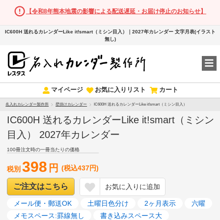
【令和8年熊本地震の影響による配送遅延・お届け停止のお知らせ】
IC600H 送れるカレンダーLike it!smart（ミシン目入）｜2027年カレンダー 文字月表(イラスト
無し)
マイページ
お気に入りリスト
カート
名入れカレンダー製作所
壁掛けカレンダー
IC600H 送れるカレンダーLike it!smart（ミシン目入）
IC600H 送れるカレンダーLike it!smart（ミシン
目入） 2027年カレンダー
100冊注文時の一冊当たりの価格
398
円
(税込437円)
税別
ご注文はこちら
お気に入りに追加
メール便・郵送OK
土曜日色分け
2ヶ月表示
六曜
メモスペース:罫線無し
書き込みスペース大