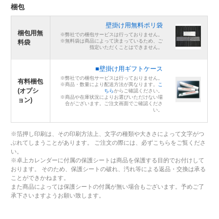
梱包
壁掛け用無料ポリ袋
梱包用無
※弊社での梱包サービスは行っておりません。
※無料袋は商品によって決まっているため、ご
料袋
指定いただくことはできません。
■壁掛け用ギフトケース
※弊社での梱包サービスは行っておりません。
有料梱包
※商品・数量により配送方法が異なります。
こ
(オプシ
ちら
からご確認ください。
※商品や在庫状況によりお選びいただけない場
ョン)
合がございます。ご注文画面でご確認くださ
い。
※箔押し印刷は、その印刷方法上、文字の種類や大きさによって文字がつ
ぶれてしまうことがあります。 ご注文の際には、必ずこちらをご覧くださ
い。
※卓上カレンダーに付属の保護シートは商品を保護する目的でお付けして
おります。 そのため、保護シートの破れ、汚れ等による返品・交換は承る
ことができかねます。
また商品によっては保護シートの付属が無い場合もございます。予めご了
承下さいますようお願い致します。