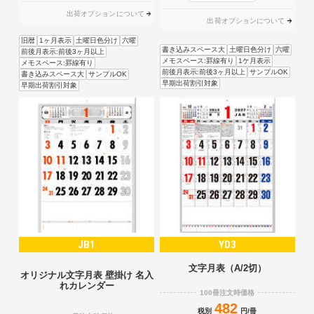
出荷オプションについて
出荷オプションについて
旧暦
1ヶ月表示
土曜日色分け
六曜
書き込みスペース大
土曜日色分け
六曜
前後月表示:前後3ヶ月以上
メモスペース:罫線有り
1ケ月表示
メモスペース:罫線有り
前後月表示:前後3ヶ月以上
サンプルOK
書き込みスペース大
サンプルOK
早期出荷割引対象
早期出荷割引対象
JB1
YD3
文字月表（A/2切）
オリジナル文字月表 壁掛け 名入
れカレンダー
100冊注文時価格
482
税別
円/冊