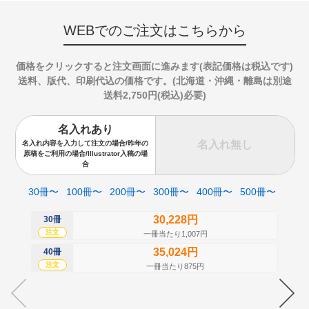
WEBでのご注文はこちらから
価格をクリックすると注文画面に進みます(表記価格は税込です)
送料、版代、印刷代込の価格です。(北海道・沖縄・離島は別途
送料2,750円(税込)必要)
名入れあり
名入れ無し
名入れ内容を入力して注文の場合/昨年の
原稿をご利用の場合/Illustrator入稿の場
合
30冊〜
100冊〜
200冊〜
300冊〜
400冊〜
500冊〜
30,228円
30冊
50
注文
注
一冊当たり1,007円
35,024円
40冊
60
注文
注
一冊当たり875円
70
注