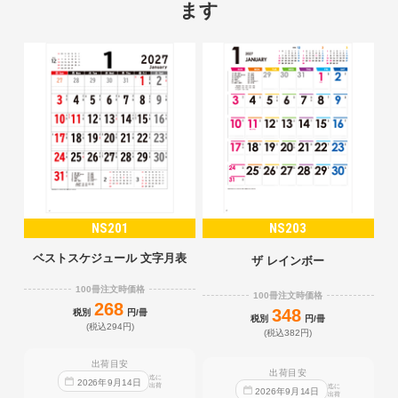
ます
NS201
NS203
ベストスケジュール 文字月表
ザ レインボー
100冊注文時価格
100冊注文時価格
268
348
税別
円/冊
税別
円/冊
(税込294円)
(税込382円)
出荷目安
出荷目安
迄に
2026
年
9
月
14
日
出荷
迄に
2026
年
9
月
14
日
出荷