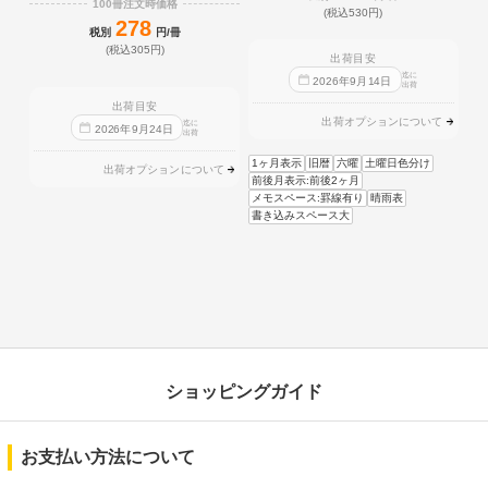
100冊注文時価格
(税込530円)
278
税別
円/冊
(税込305円)
出荷目安
迄に
2026
年
9
月
14
日
出荷
出荷目安
出荷オプションについて
迄に
2026
年
9
月
24
日
出荷
1ヶ月表示
旧暦
六曜
土曜日色分け
出荷オプションについて
前後月表示:前後2ヶ月
メモスペース:罫線有り
晴雨表
書き込みスペース大
ショッピングガイド
お支払い方法について