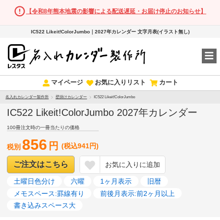
【令和8年熊本地震の影響による配送遅延・お届け停止のお知らせ】
IC522 Likeit!ColorJumbo｜2027年カレンダー 文字月表(イラスト無し)
マイページ
お気に入りリスト
カート
名入れカレンダー製作所
壁掛けカレンダー
IC522 Likeit!ColorJumbo
IC522 Likeit!ColorJumbo 2027年カレンダー
100冊注文時の一冊当たりの価格
856
円
(税込941円)
税別
ご注文はこちら
お気に入りに追加
土曜日色分け
六曜
1ヶ月表示
旧暦
メモスペース:罫線有り
前後月表示:前2ヶ月以上
書き込みスペース大