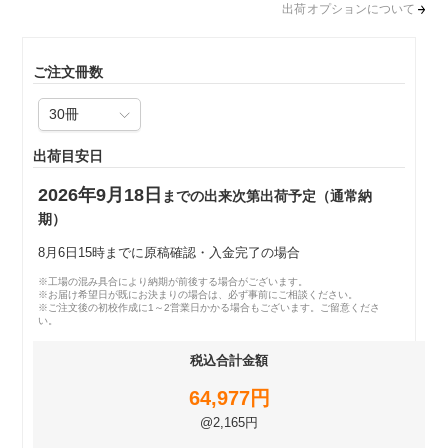
出荷オプションについて
ご注文冊数
出荷目安日
2026年9月18日
までの出来次第出荷予定（通常納
期）
8月6日15時までに原稿確認・入金完了の場合
※工場の混み具合により納期が前後する場合がございます。
※お届け希望日が既にお決まりの場合は、必ず事前にご相談ください。
※ご注文後の初校作成に1～2営業日かかる場合もございます。ご留意くださ
い。
税込合計金額
64,977円
@2,165円