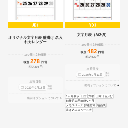
JB1
YD3
文字月表（A/2切）
オリジナル文字月表 壁掛け 名入
れカレンダー
100冊注文時価格
482
税別
円/冊
100冊注文時価格
(税込530円)
278
税別
円/冊
(税込305円)
出荷目安
迄に
2026
年
9
月
11
日
出荷
出荷目安
出荷オプションについて
迄に
2026
年
9
月
18
日
出荷
1ヶ月表示
旧暦
六曜
土曜日色分け
出荷オプションについて
前後月表示:前後2ヶ月
メモスペース:罫線有り
晴雨表
書き込みスペース大