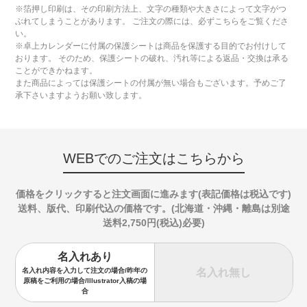
※箔押し印刷は、その印刷方法上、文字の種類や大きさによって文字がつ
ぶれてしまうことがあります。 ご注文の際には、必ずこちらをご覧くださ
い。
※卓上カレンダーに付属の保護シートは商品を保護する目的でお付けして
おります。 そのため、保護シートの破れ、汚れ等による返品・交換は承る
ことができかねます。
また商品によっては保護シートの付属が無い場合もございます。予めご了
承下さいますようお願い致します。
WEBでのご注文はこちらから
価格をクリックすると注文画面に進みます(表記価格は税込です)
送料、版代、印刷代込の価格です。(北海道・沖縄・離島は別途
送料2,750円(税込)必要)
名入れあり
名入れ無し
名入れ内容を入力して注文の場合/昨年の
原稿をご利用の場合/Illustrator入稿の場
合