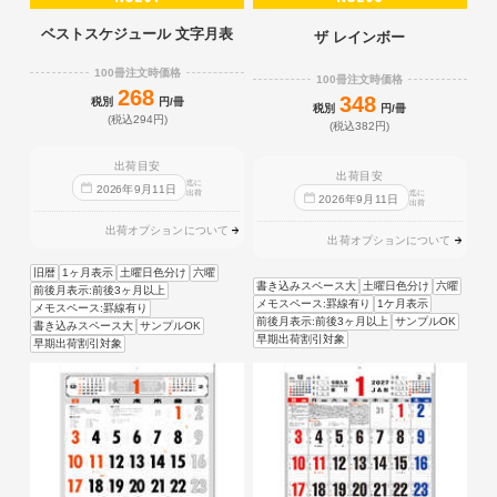
ベストスケジュール 文字月表
ザ レインボー
100冊注文時価格
100冊注文時価格
268
348
税別
円/冊
税別
円/冊
(税込294円)
(税込382円)
出荷目安
出荷目安
迄に
2026
年
9
月
11
日
出荷
迄に
2026
年
9
月
11
日
出荷
出荷オプションについて
出荷オプションについて
旧暦
1ヶ月表示
土曜日色分け
六曜
書き込みスペース大
土曜日色分け
六曜
前後月表示:前後3ヶ月以上
メモスペース:罫線有り
1ケ月表示
メモスペース:罫線有り
前後月表示:前後3ヶ月以上
サンプルOK
書き込みスペース大
サンプルOK
早期出荷割引対象
早期出荷割引対象