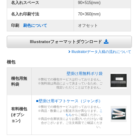
名入れスペース
90×515(mm)
名入れ印刷寸法
70×360(mm)
印刷
刷色について
オフセット
Illustratorフォーマットダウンロード
Illustratorデータ入稿の流れについて
梱包
壁掛け用無料ポリ袋
梱包用無
※弊社での梱包サービスは行っておりません。
※無料袋は商品によって決まっているため、ご
料袋
指定いただくことはできません。
■壁掛け用ギフトケース（ジャンボ）
※弊社での梱包サービスは行っておりません。
有料梱包
※商品・数量により配送方法が異なります。
こ
(オプシ
ちら
からご確認ください。
※商品や在庫状況によりお選びいただけない場
ョン)
合がございます。ご注文画面でご確認くださ
い。