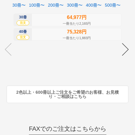
30冊〜
100冊〜
200冊〜
300冊〜
400冊〜
500冊〜
64,977円
30冊
50
注文
注
一冊当たり2,165円
75,328円
40冊
60
注文
注
一冊当たり1,883円
70
注
80
注
90
注
2色以上・600冊以上ご注文をご希望のお客様、お見積
り・ご相談はこちら
FAXでのご注文はこちらから