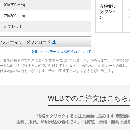
90×350(mm)
有料梱包
(オプショ
75×300(mm)
ン)
オフセット
tratorフォーマットダウンロード
Illustratorデータ入稿の流れについて
、文字の種類や大きさによって文字がつぶれてしまうことがあります。 ご注文の際
ートは商品を保護する目的でお付けしております。 そのため、保護シートの破れ
付属が無い場合もございます。予めご了承下さいますようお願い致します。
WEBでのご注文はこちら
価格をクリックすると注文画面に進みます(表記価
送料、版代、印刷代込の価格です。(北海道・沖縄・離島は別途送料