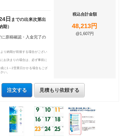
税込合計金額
24日
までの出来次第出
48,213円
納期）
@1,607円
までに原稿確認・入金完了の
により納期が前後する場合がござい
既にお決まりの場合は、必ず事前に
成に1～2営業日かかる場合もござ
ださい。
注文する
見積もり依頼する