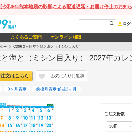
【令和8年熊本地震の影響による配送遅延・お届け停止のお知
ログ
て
よくあるご質問
オンライン相談
ダー
IC306 3ヶ月 空と緑と海と（ミシン目入り）
空と緑と海と（ミシン目入り） 2027年カ
ご注文はこちら
お気に入りに追加
3ヶ月表示
前後月表示:前後2ヶ月
ご注文冊数