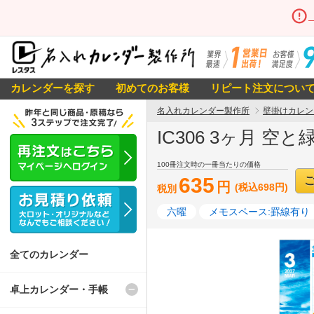
カレンダーを探す
初めてのお客様
リピート注文につい
名入れカレンダー製作所
壁掛けカレン
IC306 3ヶ月 
100冊注文時の一冊当たりの価格
635
円
(税込698円)
税別
六曜
メモスペース:罫線有り
全てのカレンダー
卓上カレンダー・手帳