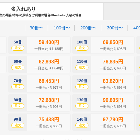
名入れあり
場合/昨年の原稿をご利用の場合/Illustrator入稿の場合
30冊〜
100冊〜
200冊〜
300冊〜
40
59,400円
69,850円
50冊
100冊
注文
注文
一冊当たり1,188円
一冊当たり698円
62,898円
76,835円
60冊
110冊
注文
注文
一冊当たり1,048円
一冊当たり698円
68,453円
83,820円
70冊
120冊
注文
注文
一冊当たり977円
一冊当たり698円
72,688円
90,805円
80冊
130冊
注文
注文
一冊当たり908円
一冊当たり698円
75,438円
97,790円
90冊
140冊
注文
注文
一冊当たり838円
一冊当たり698円