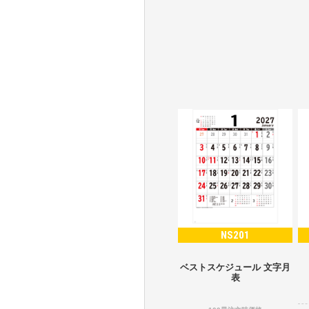
NS201
ベストスケジュール 文字月
表