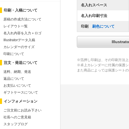
名入れスペース
印刷・入稿について
名入れ印刷寸法
原稿の作成方法について
レイアウト一覧
印刷
刷色について
名入れ内容を入力＋ロゴ
Illustratorデータ入稿
Illus
カレンダーのサイズ
印刷について
※箔押し印刷は、その印刷方法上
注文・発送について
※卓上カレンダーに付属の保護シ
また商品によっては保護シートの
送料、納期、発送
返品について
お支払いについて
ギフトケースについて
インフォメーション
ご注文前にお読み下さい
社長へのご意見箱
スタッフブログ