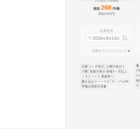
100冊注文時価格
268
税別
円/冊
(税込294円)
出荷目安
迄に
2026
9
14
年
月
日
出荷
出荷オプションについて
書
旧暦
1ヶ月表示
土曜日色分け
六
六曜
前後月表示:前後3ヶ月以上
1
メモスペース:罫線有り
前
書き込みスペース大
サンプルOK
サ
早期出荷割引対象