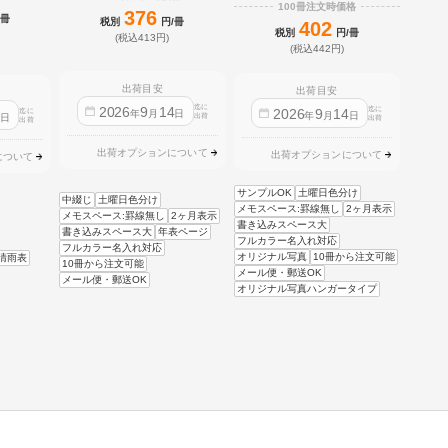
100冊注文時価格
376
/冊
税別
円/冊
402
税別
円/冊
(税込413円)
(税込442円)
出荷目安
出荷目安
迄に
2026
9
14
迄に
2026
9
14
迄に
4
年
月
日
年
月
日
日
出荷
出荷
出荷
出荷オプションについて
出荷オプションについて
について
サンプルOK
土曜日色分け
中綴じ
土曜日色分け
メモスペース:罫線無し
2ヶ月表示
メモスペース:罫線無し
2ヶ月表示
書き込みスペース大
書き込みスペース大
年表ページ
フルカラー名入れ対応
フルカラー名入れ対応
オリジナル写真
10冊から注文可能
晴雨表
10冊から注文可能
メール便・郵送OK
メール便・郵送OK
オリジナル写真ハンガータイプ