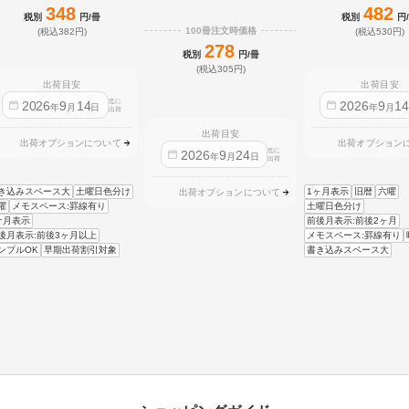
348
482
税別
円/冊
税別
円
100冊注文時価格
(税込382円)
(税込530円)
278
税別
円/冊
(税込305円)
出荷目安
出荷目安
迄に
2026
9
14
2026
9
1
年
月
日
年
月
出荷
出荷目安
出荷オプションについて
出荷オプション
迄に
2026
9
24
年
月
日
出荷
き込みスペース大
土曜日色分け
1ヶ月表示
旧暦
六曜
出荷オプションについて
曜
メモスペース:罫線有り
土曜日色分け
ケ月表示
前後月表示:前後2ヶ月
後月表示:前後3ヶ月以上
メモスペース:罫線有り
ンプルOK
早期出荷割引対象
書き込みスペース大