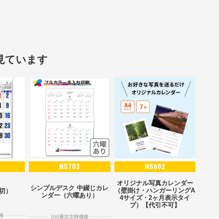
見ています
NS703
NS602
オリジナル写真カレンダー
シンプルデスク 中綴じカレ
（壁掛け・ハンガーリングA
2切）
ンダー（六曜あり）
4サイズ・2ヶ月表示タイ
プ）【代引不可】
格
100冊注文時価格