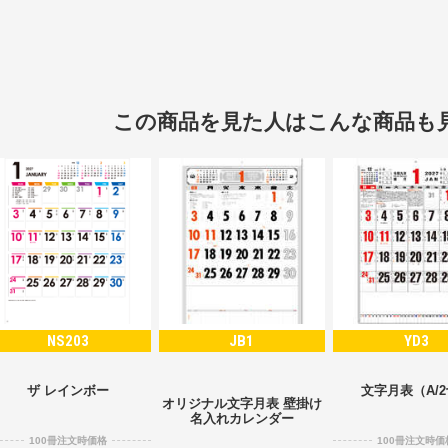
この商品を見た人はこんな商品も
NS203
JB1
YD3
ザ レインボー
文字月表（A/
オリジナル文字月表 壁掛け
名入れカレンダー
100冊注文時価格
100冊注文時価