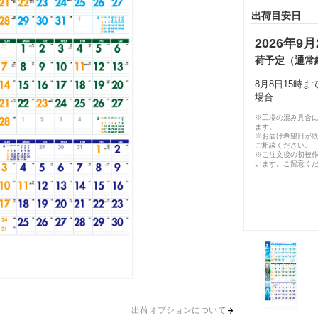
出荷目安日
2026年9月
荷予定（通常
8月8日15時
場合
※工場の混み具合
ます。
※お届け希望日が
ご相談ください。
※ご注文後の初校作
います。ご留意く
出荷オプションについて