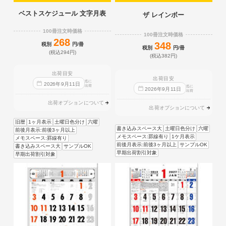
ベストスケジュール 文字月表
ザ レインボー
100冊注文時価格
100冊注文時価格
268
348
税別
円/冊
税別
円/冊
(税込294円)
(税込382円)
出荷目安
出荷目安
迄に
2026
年
9
月
11
日
出荷
迄に
2026
年
9
月
11
日
出荷
出荷オプションについて
出荷オプションについて
旧暦
1ヶ月表示
土曜日色分け
六曜
書き込みスペース大
土曜日色分け
六曜
前後月表示:前後3ヶ月以上
メモスペース:罫線有り
1ケ月表示
メモスペース:罫線有り
前後月表示:前後3ヶ月以上
サンプルOK
書き込みスペース大
サンプルOK
早期出荷割引対象
早期出荷割引対象