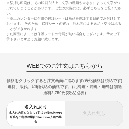
※箔押し印刷は、その印刷方法上、文字の種類や大きさによって文字がつ
ぶれてしまうことがあります。 ご注文の際には、必ずこちらをご覧くださ
い。
※卓上カレンダーに付属の保護シートは商品を保護する目的でお付けして
おります。 そのため、保護シートの破れ、汚れ等による返品・交換は承る
ことができかねます。
また商品によっては保護シートの付属が無い場合もございます。予めご了
承下さいますようお願い致します。
WEBでのご注文はこちらから
価格をクリックすると注文画面に進みます(表記価格は税込です)
送料、版代、印刷代込の価格です。(北海道・沖縄・離島は別途
送料2,750円(税込)必要)
名入れあり
名入れ無し
名入れ内容を入力して注文の場合/昨年の
原稿をご利用の場合/Illustrator入稿の場
合