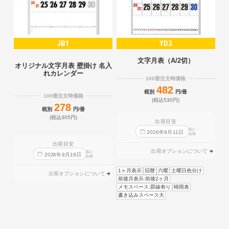
JB1
YD3
文字月表（A/2切）
オリジナル文字月表 壁掛け 名入
れカレンダー
100冊注文時価格
482
税別
円/冊
100冊注文時価格
(税込530円)
278
税別
円/冊
(税込305円)
出荷目安
迄に
2026
年
9
月
11
日
出荷
出荷目安
出荷オプションについて
迄に
2026
年
9
月
18
日
出荷
1ヶ月表示
旧暦
六曜
土曜日色分け
出荷オプションについて
前後月表示:前後2ヶ月
メモスペース:罫線有り
晴雨表
書き込みスペース大