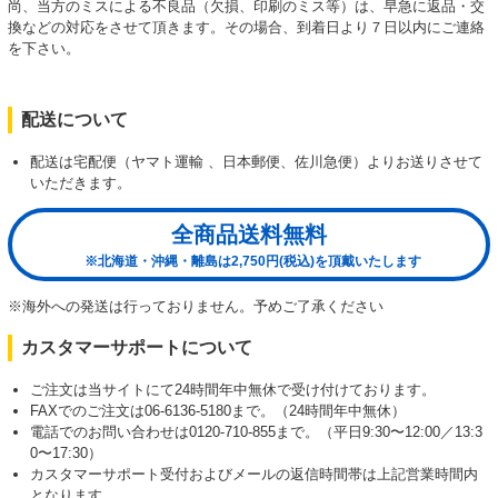
尚、当方のミスによる不良品（欠損、印刷のミス等）は、早急に返品・交
換などの対応をさせて頂きます。その場合、到着日より７日以内にご連絡
を下さい。
配送について
配送は宅配便（ヤマト運輸 、日本郵便、佐川急便）よりお送りさせて
いただきます。
全商品送料無料
※北海道・沖縄・離島は2,750円(税込)を頂戴いたします
※海外への発送は行っておりません。予めご了承ください
カスタマーサポートについて
ご注文は当サイトにて24時間年中無休で受け付けております。
FAXでのご注文は06-6136-5180まで。（24時間年中無休）
電話でのお問い合わせは0120-710-855まで。（平日9:30〜12:00／13:3
0〜17:30）
カスタマーサポート受付およびメールの返信時間帯は上記営業時間内
となります。