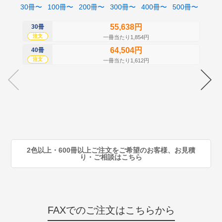
30冊〜
100冊〜
200冊〜
300冊〜
400冊〜
500冊〜
55,638円
30冊
50
注文
注
一冊当たり1,854円
64,504円
40冊
60
注文
注
一冊当たり1,612円
70
注
80
注
90
注
2色以上・600冊以上ご注文をご希望のお客様、お見積
り・ご相談はこちら
FAXでのご注文はこちらから