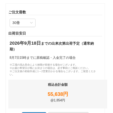
ご注文冊数
出荷目安日
2026年9月18日
までの出来次第出荷予定（通常納
期）
8月7日15時までに原稿確認・入金完了の場合
※工場の混み具合により納期が前後する場合がございます。
※お届け希望日が既にお決まりの場合は、必ず事前にご相談ください。
※ご注文後の初校作成に1～2営業日かかる場合もございます。ご留意くださ
い。
税込合計金額
55,638円
@1,854円