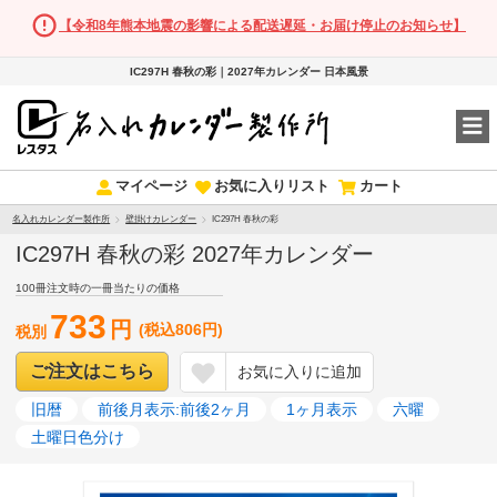
【令和8年熊本地震の影響による配送遅延・お届け停止のお知らせ】
IC297H 春秋の彩｜2027年カレンダー 日本風景
マイページ
お気に入りリスト
カート
名入れカレンダー製作所
壁掛けカレンダー
IC297H 春秋の彩
IC297H 春秋の彩 2027年カレンダー
100冊注文時の一冊当たりの価格
733
円
(税込806円)
税別
ご注文はこちら
お気に入りに追加
旧暦
前後月表示:前後2ヶ月
1ヶ月表示
六曜
土曜日色分け