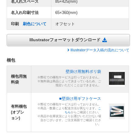
名入れスペース
85×425(mm)
名入れ印刷寸法
65×360(mm)
印刷
刷色について
オフセット
Illustratorフォーマットダウンロード
Illustratorデータ入稿の流れについて
梱包
壁掛け用無料ポリ袋
梱包用無
※弊社での梱包サービスは行っておりません。
※無料袋は商品によって決まっているため、ご
料袋
指定いただくことはできません。
■壁掛け用ギフトケース
※弊社での梱包サービスは行っておりません。
有料梱包
※商品・数量により配送方法が異なります。
こ
(オプシ
ちら
からご確認ください。
※商品や在庫状況によりお選びいただけない場
ョン)
合がございます。ご注文画面でご確認くださ
い。