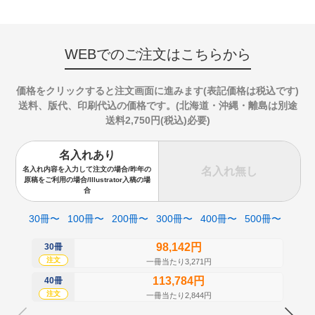
WEBでのご注文はこちらから
価格をクリックすると注文画面に進みます(表記価格は税込です)
送料、版代、印刷代込の価格です。(北海道・沖縄・離島は別途
送料2,750円(税込)必要)
名入れあり
名入れ無し
名入れ内容を入力して注文の場合/昨年の
原稿をご利用の場合/Illustrator入稿の場
合
30冊〜
100冊〜
200冊〜
300冊〜
400冊〜
500冊〜
98,142円
30冊
50
注文
注
一冊当たり3,271円
113,784円
40冊
60
注文
注
一冊当たり2,844円
70