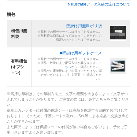
Illustratorデータ入稿の流れについて
梱包
壁掛け用無料ポリ袋
梱包用無
※弊社での梱包サービスは行っておりません。
※無料袋は商品によって決まっているため、ご
料袋
指定いただくことはできません。
■壁掛け用ギフトケース
※弊社での梱包サービスは行っておりません。
有料梱包
※商品・数量により配送方法が異なります。
こ
(オプシ
ちら
からご確認ください。
※商品や在庫状況によりお選びいただけない場
ョン)
合がございます。ご注文画面でご確認くださ
い。
※箔押し印刷は、その印刷方法上、文字の種類や大きさによって文字がつ
ぶれてしまうことがあります。 ご注文の際には、必ずこちらをご覧くださ
い。
※卓上カレンダーに付属の保護シートは商品を保護する目的でお付けして
おります。 そのため、保護シートの破れ、汚れ等による返品・交換は承る
ことができかねます。
また商品によっては保護シートの付属が無い場合もございます。予めご了
承下さいますようお願い致します。