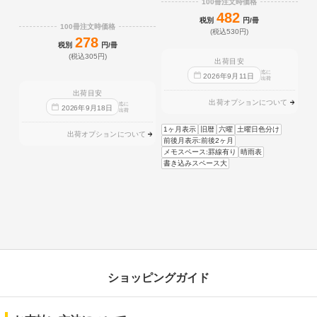
100冊注文時価格
482
税別
円/冊
100冊注文時価格
(税込530円)
278
税別
円/冊
(税込305円)
出荷目安
迄に
2026
年
9
月
11
日
出荷
出荷目安
出荷オプションについて
迄に
2026
年
9
月
18
日
出荷
1ヶ月表示
旧暦
六曜
土曜日色分け
出荷オプションについて
前後月表示:前後2ヶ月
メモスペース:罫線有り
晴雨表
書き込みスペース大
ショッピングガイド