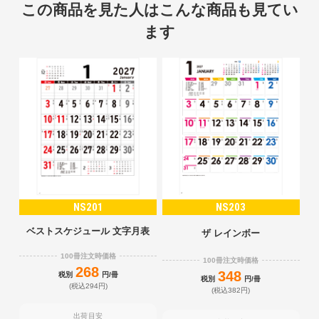
この商品を見た人はこんな商品も見てい
ます
NS201
NS203
ベストスケジュール 文字月表
ザ レインボー
100冊注文時価格
100冊注文時価格
268
348
税別
円/冊
税別
円/冊
(税込294円)
(税込382円)
出荷目安