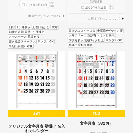
出荷目安
迄に
2026
年
9
月
11
日
出荷
迄に
2026
年
9
月
11
日
出荷
出荷オプションについて
出荷オプションについて
旧暦
1ヶ月表示
土曜日色分け
六曜
書き込みスペース大
土曜日色分け
六曜
前後月表示:前後3ヶ月以上
メモスペース:罫線有り
1ケ月表示
メモスペース:罫線有り
前後月表示:前後3ヶ月以上
サンプルOK
書き込みスペース大
サンプルOK
早期出荷割引対象
早期出荷割引対象
JB1
YD3
文字月表（A/2切）
オリジナル文字月表 壁掛け 名入
れカレンダー