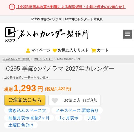
【令和8年熊本地震の影響による配送遅延・お届け停止のお知らせ】
IC295 季節のパノラマ｜2027年カレンダー 日本風景
マイページ
お気に入りリスト
カート
名入れカレンダー製作所
壁掛けカレンダー
IC295 季節のパノラマ
IC295 季節のパノラマ 2027年カレンダー
100冊注文時の一冊当たりの価格
1,293
円
(税込1,422円)
税別
ご注文はこちら
お気に入りに追加
書き込みスペース大
メモスペース:罫線有り
前後月表示:前後2ヶ月
1ヶ月表示
六曜
土曜日色分け