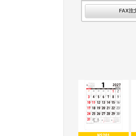
FAX
NS201