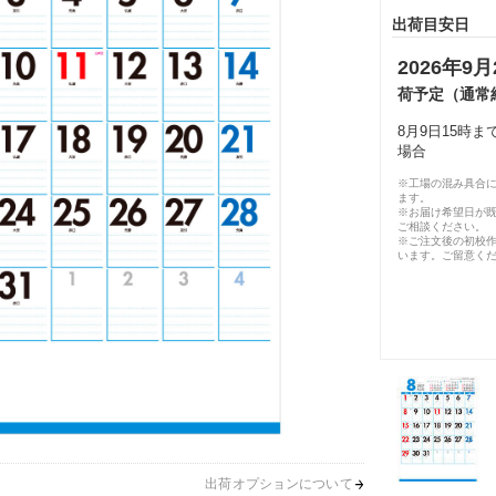
出荷目安日
2026年9月
荷予定（通常
8月9日15時
場合
※工場の混み具合
ます。
※お届け希望日が
ご相談ください。
※ご注文後の初校作
います。ご留意く
出荷オプションについて