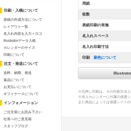
用紙
印刷・入稿について
枚数
原稿の作成方法について
表紙印刷の有無
レイアウト一覧
名入れ内容を入力＋ロゴ
名入れスペース
Illustratorデータ入稿
名入れ印刷寸法
カレンダーのサイズ
印刷について
印刷
刷色について
注文・発送について
Illus
送料、納期、発送
返品について
お支払いについて
※箔押し印刷は、その印刷方法上
ギフトケースについて
※卓上カレンダーに付属の保護シ
また商品によっては保護シートの
インフォメーション
ご注文前にお読み下さい
社長へのご意見箱
スタッフブログ