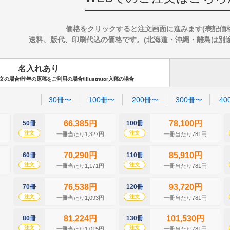
価格をクリックすると注文画面に進みます(表記価
送料、版代、印刷代込の価格です。(北海道・沖縄・離島は別途送料
名入れあり
場合/昨年の原稿をご利用の場合/Illustrator入稿の場合
30冊〜
100冊〜
200冊〜
300冊〜
40
66,385円
78,100円
50冊
100冊
注文
注文
一冊当たり1,327円
一冊当たり781円
70,290円
85,910円
60冊
110冊
注文
注文
一冊当たり1,171円
一冊当たり781円
76,538円
93,720円
70冊
120冊
注文
注文
一冊当たり1,093円
一冊当たり781円
81,224円
101,530円
80冊
130冊
注文
注文
一冊当たり1,015円
一冊当たり781円