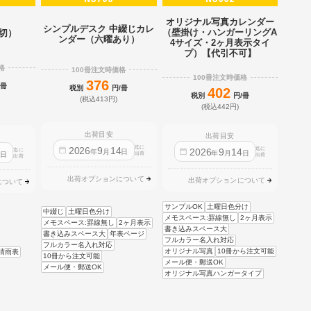
オリジナル写真カレンダー
シンプルデスク 中綴じカレ
（壁掛け・ハンガーリングA
2切）
ンダー（六曜あり）
4サイズ・2ヶ月表示タイ
プ）【代引不可】
格
100冊注文時価格
100冊注文時価格
376
/冊
税別
円/冊
402
税別
円/冊
(税込413円)
(税込442円)
出荷目安
出荷目安
迄に
2026
9
14
迄に
2026
9
14
迄に
4
年
月
日
年
月
日
日
出荷
出荷
出荷
出荷オプションについて
出荷オプションについて
について
サンプルOK
土曜日色分け
中綴じ
土曜日色分け
メモスペース:罫線無し
2ヶ月表示
メモスペース:罫線無し
2ヶ月表示
書き込みスペース大
書き込みスペース大
年表ページ
フルカラー名入れ対応
フルカラー名入れ対応
オリジナル写真
10冊から注文可能
晴雨表
10冊から注文可能
メール便・郵送OK
メール便・郵送OK
オリジナル写真ハンガータイプ