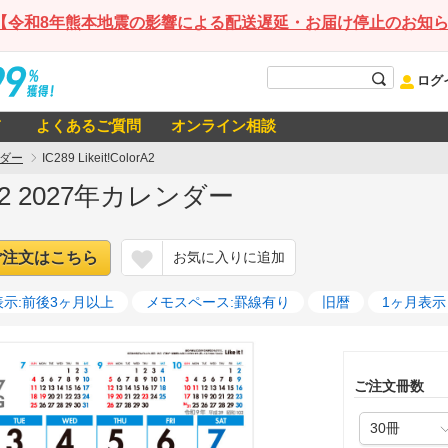
【令和8年熊本地震の影響による配送遅延・お届け停止のお知
ログ
て
よくあるご質問
オンライン相談
ダー
IC289 Likeit!ColorA2
lorA2 2027年カレンダー
ご注文はこちら
お気に入りに追加
示:前後3ヶ月以上
メモスペース:罫線有り
旧暦
1ヶ月表示
ご注文冊数