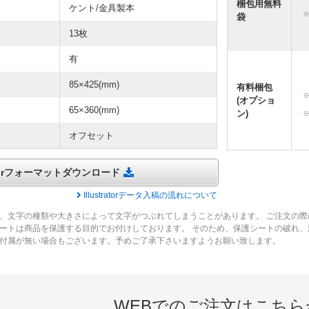
梱包用無料
ケント/金具製本
袋
13枚
有
85×425(mm)
有料梱包
(オプショ
65×360(mm)
ン)
オフセット
tratorフォーマットダウンロード
Illustratorデータ入稿の流れについて
、文字の種類や大きさによって文字がつぶれてしまうことがあります。 ご注文の際
ートは商品を保護する目的でお付けしております。 そのため、保護シートの破れ
付属が無い場合もございます。予めご了承下さいますようお願い致します。
WEBでのご注文はこちら