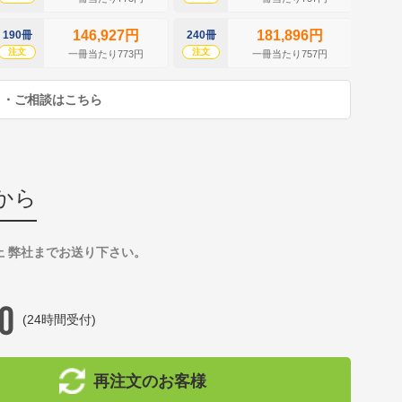
146,927円
181,896円
190冊
240冊
290冊
注文
注文
注文
一冊当たり773円
一冊当たり757円
り・ご相談はこちら
から
上 弊社までお送り下さい。
(24時間受付)
再注文のお客様