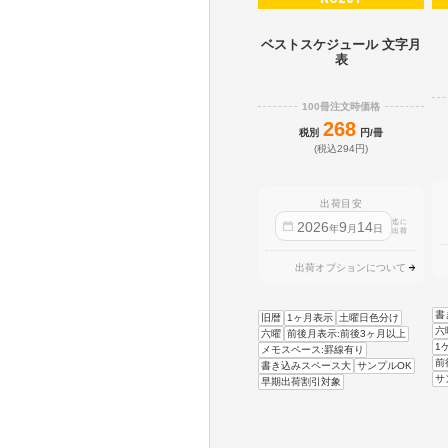
ベストスケジュール 文字月
表
100冊注文時価格
268
税別
円/冊
(税込294円)
出荷目安
迄に
2026
9
14
年
月
日
出荷
出荷オプションについて
書
旧暦
1ヶ月表示
土曜日色分け
六
六曜
前後月表示:前後3ヶ月以上
1
メモスペース:罫線有り
前
書き込みスペース大
サンプルOK
サ
早期出荷割引対象