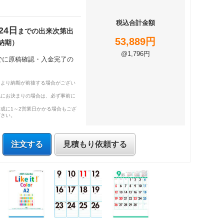
税込合計金額
24日
までの出来次第出
53,889円
納期）
@1,796円
までに原稿確認・入金完了の
により納期が前後する場合がござい
既にお決まりの場合は、必ず事前に
成に1～2営業日かかる場合もござ
ださい。
注文する
見積もり依頼する