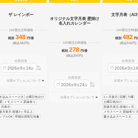
ザ レインボー
文字月表（A/
オリジナル文字月表 壁掛け
名入れカレンダー
100冊注文時価格
100冊注文時価
348
482
税別
円/冊
税別
円
100冊注文時価格
(税込382円)
(税込530円)
278
税別
円/冊
(税込305円)
出荷目安
出荷目安
迄に
2026
9
14
2026
9
1
年
月
日
年
月
出荷
出荷目安
出荷オプションについて
出荷オプション
迄に
2026
9
24
年
月
日
出荷
き込みスペース大
土曜日色分け
1ヶ月表示
旧暦
六曜
出荷オプションについて
曜
メモスペース:罫線有り
土曜日色分け
ケ月表示
前後月表示:前後2ヶ月
後月表示:前後3ヶ月以上
メモスペース:罫線有り
ンプルOK
早期出荷割引対象
書き込みスペース大