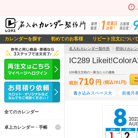
カレンダーを探す
初めてのお客様
リピート注文につい
名入れカレンダー製作所
壁掛けカレン
IC289 Likeit!Co
100冊注文時の一冊当たりの価格
710
円
(税込781円)
税別
書き込みスペース大
前後月表
全てのカレンダー
卓上カレンダー・手帳