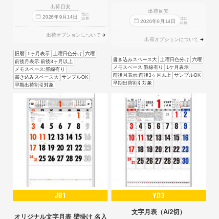
出荷目安
出荷目安
迄に
2026
年
9
月
14
日
出荷
迄に
2026
年
9
月
14
日
出荷
出荷オプションについて
出荷オプションについて
旧暦
1ヶ月表示
土曜日色分け
六曜
書き込みスペース大
土曜日色分け
六曜
前後月表示:前後3ヶ月以上
メモスペース:罫線有り
1ケ月表示
メモスペース:罫線有り
前後月表示:前後3ヶ月以上
サンプルOK
書き込みスペース大
サンプルOK
早期出荷割引対象
早期出荷割引対象
JB1
YD3
文字月表（A/2切）
オリジナル文字月表 壁掛け 名入