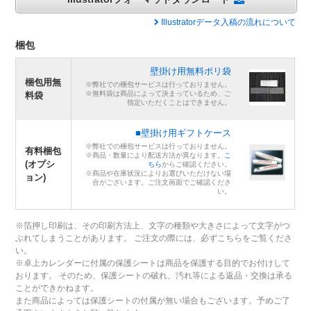
Illustratorデータ入稿の流れについて
梱包
壁掛け用無料ポリ袋
梱包用無
※弊社での梱包サービスは行っておりません。
※無料袋は商品によって決まっているため、ご
料袋
指定いただくことはできません。
■壁掛け用ギフトケース
※弊社での梱包サービスは行っておりません。
有料梱包
※商品・数量により配送方法が異なります。
こ
(オプシ
ちら
からご確認ください。
※商品や在庫状況によりお選びいただけない場
ョン)
合がございます。ご注文画面でご確認くださ
い。
※箔押し印刷は、その印刷方法上、文字の種類や大きさによって文字がつ
ぶれてしまうことがあります。 ご注文の際には、必ずこちらをご覧くださ
い。
※卓上カレンダーに付属の保護シートは商品を保護する目的でお付けして
おります。 そのため、保護シートの破れ、汚れ等による返品・交換は承る
ことができかねます。
また商品によっては保護シートの付属が無い場合もございます。予めご了