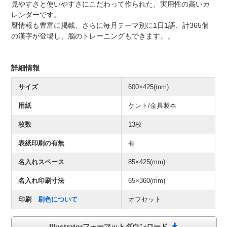
見やすさと使いやすさにこだわって作られた、実用性の高いカ
レンダーです。
暦情報も豊富に掲載、さらに毎月テーマ別に1日1語、計365個
の漢字が登場し、脳のトレーニングもできます。。
詳細情報
サイズ
600×425(mm)
用紙
ケント/金具製本
枚数
13枚
表紙印刷の有無
有
名入れスペース
85×425(mm)
名入れ印刷寸法
65×360(mm)
印刷
刷色について
オフセット
Illustratorフォーマットダウンロード