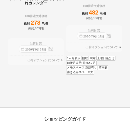
れカレンダー
100冊注文時価格
482
税別
円/冊
100冊注文時価格
(税込530円)
278
税別
円/冊
(税込305円)
出荷目安
迄に
2026
年
9
月
14
日
出荷
出荷目安
出荷オプションについて
迄に
2026
年
9
月
24
日
出荷
1ヶ月表示
旧暦
六曜
土曜日色分け
出荷オプションについて
前後月表示:前後2ヶ月
メモスペース:罫線有り
晴雨表
書き込みスペース大
ショッピングガイド