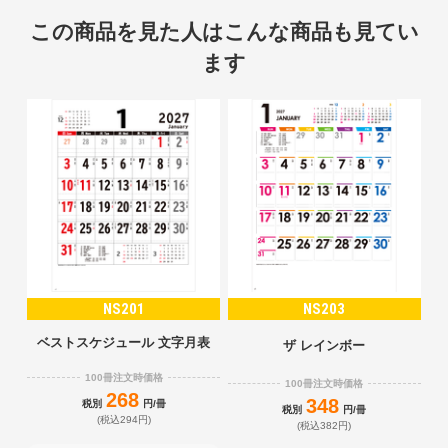
この商品を見た人はこんな商品も見てい
ます
NS201
NS203
ベストスケジュール 文字月表
ザ レインボー
100冊注文時価格
100冊注文時価格
268
348
税別
円/冊
税別
円/冊
(税込294円)
(税込382円)