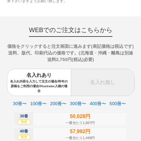
承下さいますようお願い致します。
WEBでのご注文はこちらから
価格をクリックすると注文画面に進みます(表記価格は税込です)
送料、版代、印刷代込の価格です。(北海道・沖縄・離島は別途
送料2,750円(税込)必要)
名入れあり
名入れ無し
名入れ内容を入力して注文の場合/昨年の
原稿をご利用の場合/Illustrator入稿の場
合
30冊〜
100冊〜
200冊〜
300冊〜
400冊〜
500冊〜
50,028円
30冊
50
注文
注
一冊当たり1,667円
57,992円
40冊
60
注文
注
一冊当たり1,449円