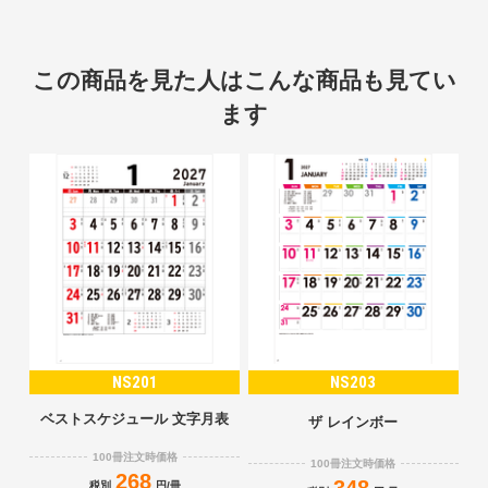
この商品を見た人はこんな商品も見てい
ます
NS201
NS203
ベストスケジュール 文字月表
ザ レインボー
100冊注文時価格
100冊注文時価格
268
税別
円/冊