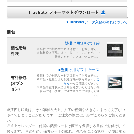
Illustratorフォーマットダウンロード
Illustratorデータ入稿の流れについて
梱包
壁掛け用無料ポリ袋
梱包用無
※弊社での梱包サービスは行っておりません。
※無料袋は商品によって決まっているため、ご
料袋
指定いただくことはできません。
■壁掛け用ギフトケース
※弊社での梱包サービスは行っておりません。
有料梱包
※商品・数量により配送方法が異なります。
こ
(オプシ
ちら
からご確認ください。
※商品や在庫状況によりお選びいただけない場
ョン)
合がございます。ご注文画面でご確認くださ
い。
※箔押し印刷は、その印刷方法上、文字の種類や大きさによって文字がつ
ぶれてしまうことがあります。 ご注文の際には、必ずこちらをご覧くださ
い。
※卓上カレンダーに付属の保護シートは商品を保護する目的でお付けして
おります。 そのため、保護シートの破れ、汚れ等による返品・交換は承る