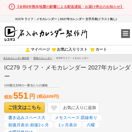
【令和8年熊本地震の影響による配送遅延・お届け停止のお知らせ】
IC279 ライフ・メモカレンダー｜2027年カレンダー 文字月表(イラスト無し)
マイページ
お気に入りリスト
カート
名入れカレンダー製作所
壁掛けカレンダー
IC279 ライフ・メモカレンダー
IC279 ライフ・メモカレンダー 2027年カレンダ
ー
100冊注文時の一冊当たりの価格
551
円
(税込606円)
税別
ご注文はこちら
お気に入りに追加
書き込みスペース大
メモスペース:罫線有り
前後月表示:前後2ヶ月
1ヶ月表示
六曜
土曜日色分け