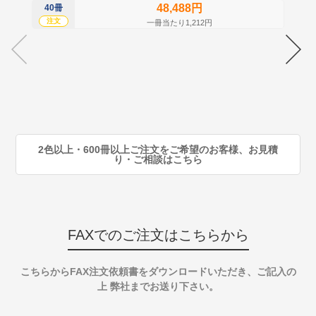
48,488円
40冊
60
注文
注
一冊当たり1,212円
70
注
80
注
90
注
2色以上・600冊以上ご注文をご希望のお客様、お見積
り・ご相談はこちら
FAXでのご注文はこちらから
こちらからFAX注文依頼書をダウンロードいただき、ご記入の
上 弊社までお送り下さい。