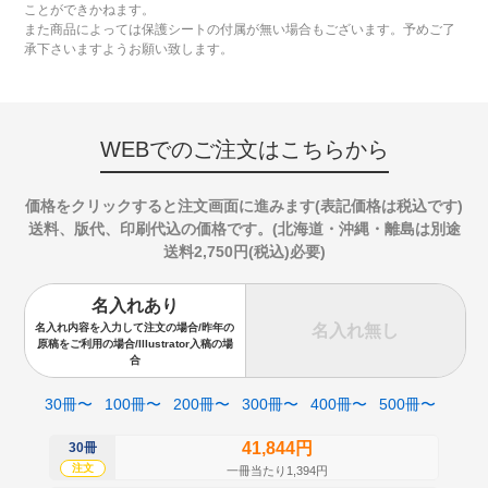
ことができかねます。
また商品によっては保護シートの付属が無い場合もございます。予めご了
承下さいますようお願い致します。
WEBでのご注文はこちらから
価格をクリックすると注文画面に進みます(表記価格は税込です)
送料、版代、印刷代込の価格です。(北海道・沖縄・離島は別途
送料2,750円(税込)必要)
名入れあり
名入れ無し
名入れ内容を入力して注文の場合/昨年の
原稿をご利用の場合/Illustrator入稿の場
合
30冊〜
100冊〜
200冊〜
300冊〜
400冊〜
500冊〜
41,844円
30冊
50
注文
注
一冊当たり1,394円