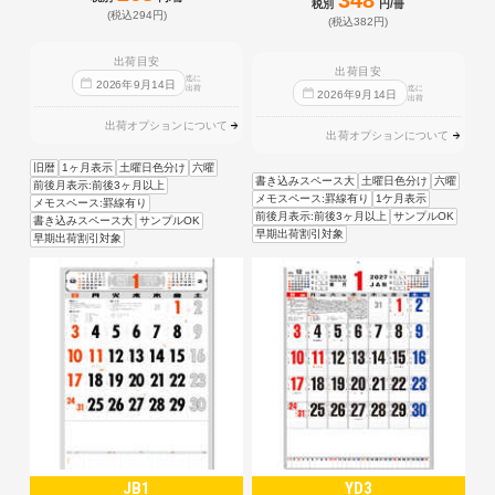
348
税別
円/冊
(税込294円)
(税込382円)
出荷目安
出荷目安
迄に
2026
年
9
月
14
日
出荷
迄に
2026
年
9
月
14
日
出荷
出荷オプションについて
出荷オプションについて
旧暦
1ヶ月表示
土曜日色分け
六曜
書き込みスペース大
土曜日色分け
六曜
前後月表示:前後3ヶ月以上
メモスペース:罫線有り
1ケ月表示
メモスペース:罫線有り
前後月表示:前後3ヶ月以上
サンプルOK
書き込みスペース大
サンプルOK
早期出荷割引対象
早期出荷割引対象
JB1
YD3