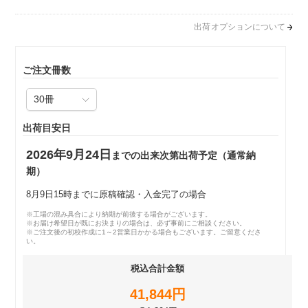
出荷オプションについて
ご注文冊数
出荷目安日
2026年9月24日
までの出来次第出荷予定（通常納
期）
8月9日15時までに原稿確認・入金完了の場合
※工場の混み具合により納期が前後する場合がございます。
※お届け希望日が既にお決まりの場合は、必ず事前にご相談ください。
※ご注文後の初校作成に1～2営業日かかる場合もございます。ご留意くださ
い。
税込合計金額
41,844円