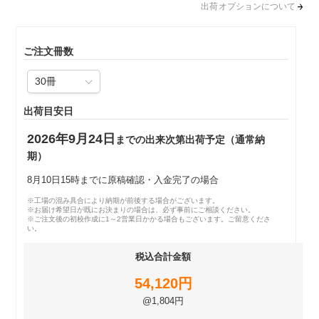
出荷オプションについて
ご注文冊数
出荷目安日
2026年9月24日
までの出来次第出荷予定（通常納
期）
8月10日15時までに原稿確認・入金完了の場合
※工場の混み具合により納期が前後する場合がございます。
※お届け希望日が既にお決まりの場合は、必ず事前にご相談ください。
※ご注文後の初校作成に1～2営業日かかる場合もございます。ご留意くださ
い。
税込合計金額
54,120円
@1,804円