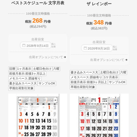
ベストスケジュール 文字月表
ザ レインボー
100冊注文時価格
100冊注文時価格
268
348
税別
円/冊
税別
円/冊
(税込294円)
(税込382円)
出荷目安
出荷目安
迄に
2026
年
9
月
14
日
出荷
迄に
2026
年
9
月
14
日
出荷
出荷オプションについて
出荷オプションについて
旧暦
1ヶ月表示
土曜日色分け
六曜
書き込みスペース大
土曜日色分け
六曜
前後月表示:前後3ヶ月以上
メモスペース:罫線有り
1ケ月表示
メモスペース:罫線有り
前後月表示:前後3ヶ月以上
サンプルOK
書き込みスペース大
サンプルOK
早期出荷割引対象
早期出荷割引対象