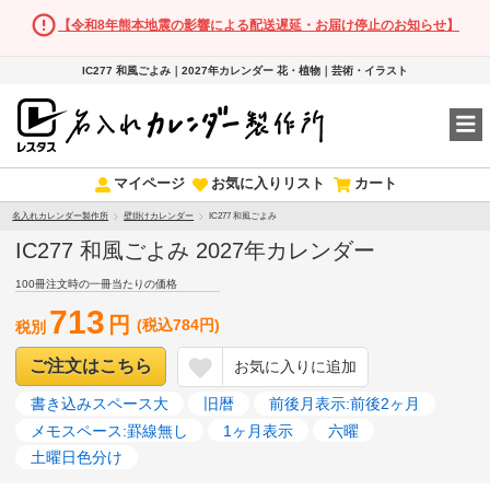
【令和8年熊本地震の影響による配送遅延・お届け停止のお知らせ】
IC277 和風ごよみ｜2027年カレンダー 花・植物｜芸術・イラスト
マイページ
お気に入りリスト
カート
名入れカレンダー製作所
壁掛けカレンダー
IC277 和風ごよみ
IC277 和風ごよみ 2027年カレンダー
100冊注文時の一冊当たりの価格
713
円
(税込784円)
税別
ご注文はこちら
お気に入りに追加
書き込みスペース大
旧暦
前後月表示:前後2ヶ月
メモスペース:罫線無し
1ヶ月表示
六曜
土曜日色分け