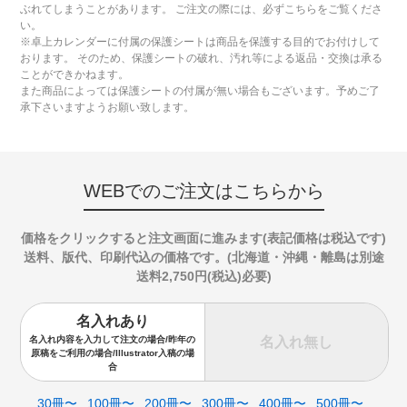
ぶれてしまうことがあります。 ご注文の際には、必ずこちらをご覧くださ
い。
※卓上カレンダーに付属の保護シートは商品を保護する目的でお付けして
おります。 そのため、保護シートの破れ、汚れ等による返品・交換は承る
ことができかねます。
また商品によっては保護シートの付属が無い場合もございます。予めご了
承下さいますようお願い致します。
WEBでのご注文はこちらから
価格をクリックすると注文画面に進みます(表記価格は税込です)
送料、版代、印刷代込の価格です。(北海道・沖縄・離島は別途
送料2,750円(税込)必要)
名入れあり
名入れ無し
名入れ内容を入力して注文の場合/昨年の
原稿をご利用の場合/Illustrator入稿の場
合
30冊〜
100冊〜
200冊〜
300冊〜
400冊〜
500冊〜