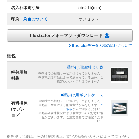
名入れ印刷寸法
55×315(mm)
印刷
刷色について
オフセット
Illustratorフォーマットダウンロード
Illustratorデータ入稿の流れについて
梱包
壁掛け用無料ポリ袋
梱包用無
※弊社での梱包サービスは行っておりません。
※無料袋は商品によって決まっているため、ご
料袋
指定いただくことはできません。
■壁掛け用ギフトケース
※弊社での梱包サービスは行っておりません。
有料梱包
※商品・数量により配送方法が異なります。
こ
(オプシ
ちら
からご確認ください。
※商品や在庫状況によりお選びいただけない場
ョン)
合がございます。ご注文画面でご確認くださ
い。
※箔押し印刷は、その印刷方法上、文字の種類や大きさによって文字がつ