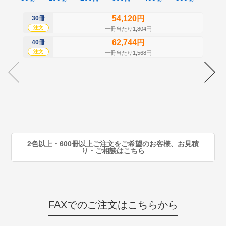
54,120円
30冊
50
注文
注
一冊当たり1,804円
62,744円
40冊
60
注文
注
一冊当たり1,568円
70
注
80
注
90
注
2色以上・600冊以上ご注文をご希望のお客様、お見積
り・ご相談はこちら
FAXでのご注文はこちらから