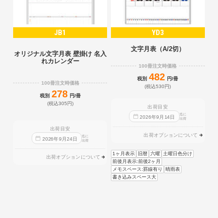
JB1
YD3
文字月表（A/2切）
オリジナル文字月表 壁掛け 名入
れカレンダー
100冊注文時価格
482
税別
円/冊
100冊注文時価格
(税込530円)
278
税別
円/冊
(税込305円)
出荷目安
迄に
2026
年
9
月
14
日
出荷
出荷目安
出荷オプションについて
迄に
2026
年
9
月
24
日
出荷
1ヶ月表示
旧暦
六曜
土曜日色分け
出荷オプションについて
前後月表示:前後2ヶ月
メモスペース:罫線有り
晴雨表
書き込みスペース大