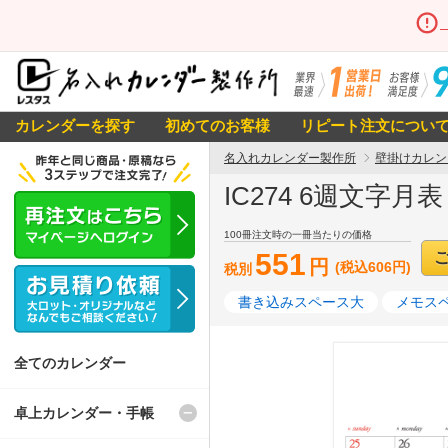
カレンダーを探す
初めてのお客様
リピート注文につい
名入れカレンダー製作所
壁掛けカレン
IC274 6週文字月
100冊注文時の一冊当たりの価格
551
円
(税込606円)
税別
書き込みスペース大
メモス
全てのカレンダー
卓上カレンダー・手帳