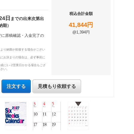
税込合計金額
24日
までの出来次第出
41,844円
納期）
@1,394円
までに原稿確認・入金完了の
により納期が前後する場合がござい
既にお決まりの場合は、必ず事前に
成に1～2営業日かかる場合もござ
ださい。
注文する
見積もり依頼する