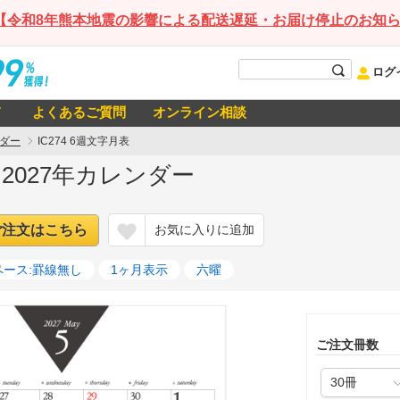
【令和8年熊本地震の影響による配送遅延・お届け停止のお知
ログ
て
よくあるご質問
オンライン相談
ダー
IC274 6週文字月表
表 2027年カレンダー
ご注文はこちら
お気に入りに追加
ペース:罫線無し
1ヶ月表示
六曜
ご注文冊数