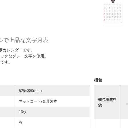
ルで上品な文字月表
示カレンダーです。
シックなグレー文字を使用。
評です。
梱包
525×380(mm)
梱包用無料
マットコート/金具製本
袋
13枚
有