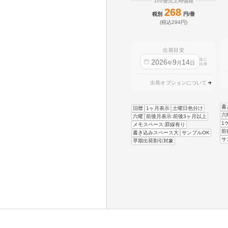
100冊注文時価格
268
税別
円/冊
(税込294円)
出荷目安
迄に
2026
9
14
年
月
日
出荷
出荷オプションについて
書
旧暦
1ヶ月表示
土曜日色分け
六
六曜
前後月表示:前後3ヶ月以上
1
メモスペース:罫線有り
前
書き込みスペース大
サンプルOK
サ
早期出荷割引対象