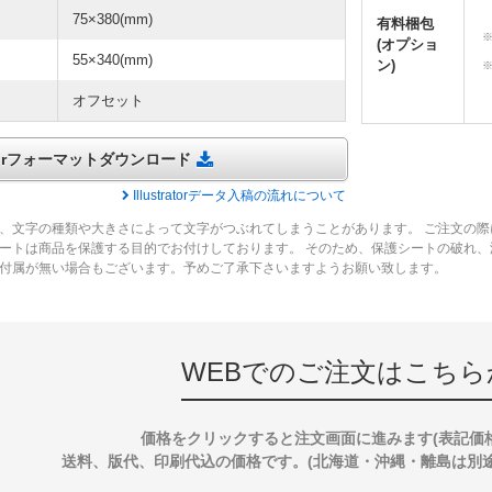
75×380(mm)
有料梱包
(オプショ
55×340(mm)
ン)
オフセット
tratorフォーマットダウンロード
Illustratorデータ入稿の流れについて
、文字の種類や大きさによって文字がつぶれてしまうことがあります。 ご注文の際
ートは商品を保護する目的でお付けしております。 そのため、保護シートの破れ
付属が無い場合もございます。予めご了承下さいますようお願い致します。
WEBでのご注文はこちら
価格をクリックすると注文画面に進みます(表記価
送料、版代、印刷代込の価格です。(北海道・沖縄・離島は別途送料