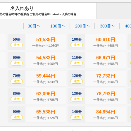
名入れあり
場合/昨年の原稿をご利用の場合/Illustrator入稿の場合
30冊〜
100冊〜
200冊〜
300冊〜
40
51,535円
60,610円
50冊
100冊
注文
注文
一冊当たり1,030円
一冊当たり606円
54,582円
66,671円
60冊
110冊
注文
注文
一冊当たり909円
一冊当たり606円
59,444円
72,732円
70冊
120冊
注文
注文
一冊当たり849円
一冊当たり606円
63,096円
78,793円
80冊
130冊
注文
注文
一冊当たり788円
一冊当たり606円
65,538円
84,854円
90冊
140冊
注文
注文
一冊当たり728円
一冊当たり606円