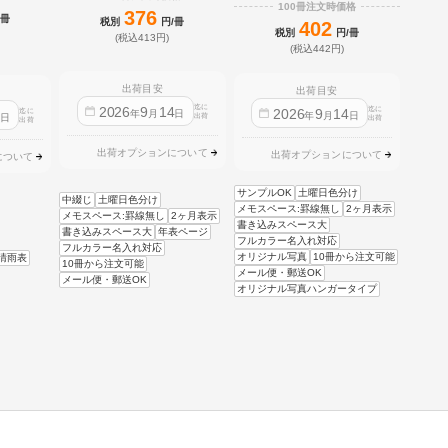
100冊注文時価格
376
/冊
税別
円/冊
402
税別
円/冊
(税込413円)
(税込442円)
出荷目安
出荷目安
迄に
2026
9
14
迄に
2026
9
14
迄に
4
年
月
日
年
月
日
日
出荷
出荷
出荷
出荷オプションについて
出荷オプションについて
について
サンプルOK
土曜日色分け
中綴じ
土曜日色分け
メモスペース:罫線無し
2ヶ月表示
メモスペース:罫線無し
2ヶ月表示
書き込みスペース大
書き込みスペース大
年表ページ
フルカラー名入れ対応
フルカラー名入れ対応
オリジナル写真
10冊から注文可能
晴雨表
10冊から注文可能
メール便・郵送OK
メール便・郵送OK
オリジナル写真ハンガータイプ