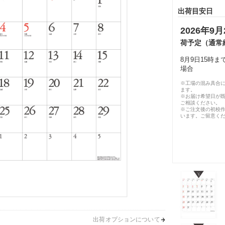
出荷目安日
2026年9月
荷予定（通常
8月9日15時
場合
※工場の混み具合
ます。
※お届け希望日が
ご相談ください。
※ご注文後の初校作
います。ご留意く
出荷オプションについて