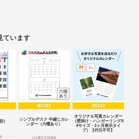
見ています
NS703
NS602
オリジナル写真カレンダー
シンプルデスク 中綴じカレ
（壁掛け・ハンガーリングA
2切）
ンダー（六曜あり）
4サイズ・2ヶ月表示タイ
プ）【代引不可】
格
100冊注文時価格