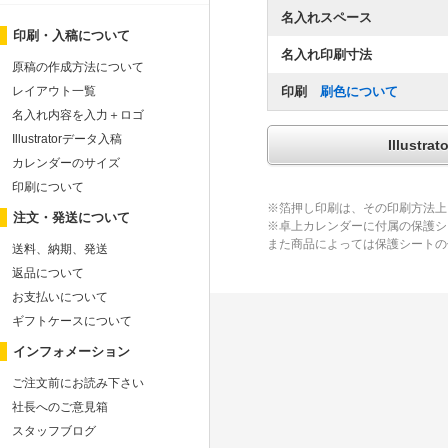
名入れスペース
印刷・入稿について
名入れ印刷寸法
原稿の作成方法について
レイアウト一覧
印刷
刷色について
名入れ内容を入力＋ロゴ
Illustratorデータ入稿
Illus
カレンダーのサイズ
印刷について
※箔押し印刷は、その印刷方法上
注文・発送について
※卓上カレンダーに付属の保護シ
また商品によっては保護シートの
送料、納期、発送
返品について
お支払いについて
ギフトケースについて
インフォメーション
ご注文前にお読み下さい
社長へのご意見箱
スタッフブログ