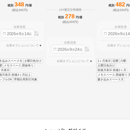
348
482
税別
円/冊
税別
円
100冊注文時価格
(税込382円)
(税込530円)
278
税別
円/冊
(税込305円)
出荷目安
出荷目安
迄に
2026
9
14
2026
9
1
年
月
日
年
月
出荷
出荷目安
出荷オプションについて
出荷オプション
迄に
2026
9
24
年
月
日
出荷
き込みスペース大
土曜日色分け
1ヶ月表示
旧暦
六曜
出荷オプションについて
曜
メモスペース:罫線有り
土曜日色分け
ケ月表示
前後月表示:前後2ヶ月
後月表示:前後3ヶ月以上
メモスペース:罫線有り
ンプルOK
早期出荷割引対象
書き込みスペース大