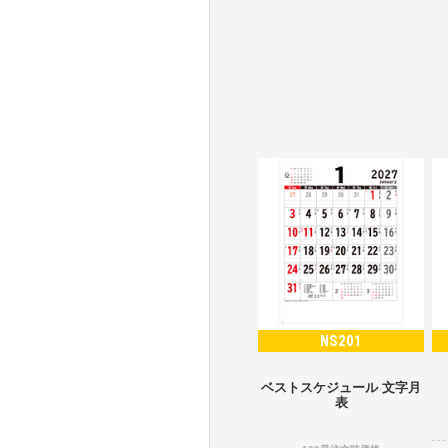
NS201
ベストスケジュール 文字月
表