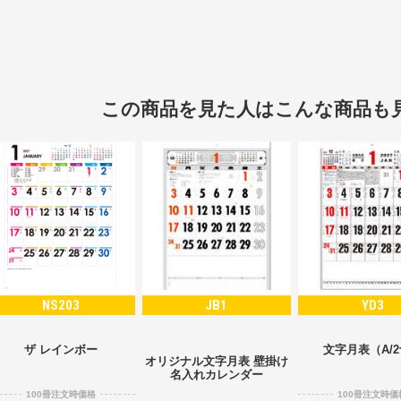
この商品を見た人はこんな商品も
NS203
JB1
YD3
ザ レインボー
文字月表（A/
オリジナル文字月表 壁掛け
名入れカレンダー
100冊注文時価格
100冊注文時価