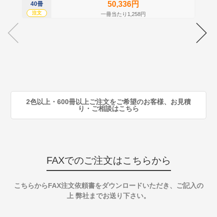
50,336円
40冊
60
注文
注
一冊当たり1,258円
70
注
80
注
90
注
2色以上・600冊以上ご注文をご希望のお客様、お見積
り・ご相談はこちら
FAXでのご注文はこちらから
こちらからFAX注文依頼書をダウンロードいただき、ご記入の
上 弊社までお送り下さい。