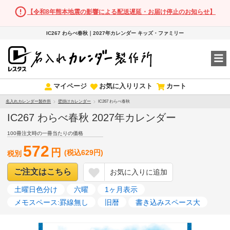
【令和8年熊本地震の影響による配送遅延・お届け停止のお知らせ】
IC267 わらべ春秋｜2027年カレンダー キッズ・ファミリー
マイページ
お気に入りリスト
カート
名入れカレンダー製作所
壁掛けカレンダー
IC267 わらべ春秋
IC267 わらべ春秋 2027年カレンダー
100冊注文時の一冊当たりの価格
572
円
(税込629円)
税別
ご注文はこちら
お気に入りに追加
土曜日色分け
六曜
1ヶ月表示
メモスペース:罫線無し
旧暦
書き込みスペース大