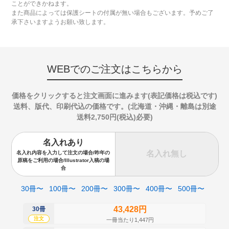
ことができかねます。
また商品によっては保護シートの付属が無い場合もございます。予めご了
承下さいますようお願い致します。
WEBでのご注文はこちらから
価格をクリックすると注文画面に進みます(表記価格は税込です)
送料、版代、印刷代込の価格です。(北海道・沖縄・離島は別途
送料2,750円(税込)必要)
名入れあり
名入れ無し
名入れ内容を入力して注文の場合/昨年の
原稿をご利用の場合/Illustrator入稿の場
合
30冊〜
100冊〜
200冊〜
300冊〜
400冊〜
500冊〜
43,428円
30冊
50
注文
注
一冊当たり1,447円