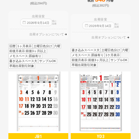
税別
円/冊
(税込294円)
(税込382円)
出荷目安
出荷目安
迄に
2026
年
9
月
14
日
出荷
迄に
2026
年
9
月
14
日
出荷
出荷オプションについて
出荷オプションについて
旧暦
1ヶ月表示
土曜日色分け
六曜
書き込みスペース大
土曜日色分け
六曜
前後月表示:前後3ヶ月以上
メモスペース:罫線有り
1ケ月表示
メモスペース:罫線有り
前後月表示:前後3ヶ月以上
サンプルOK
書き込みスペース大
サンプルOK
早期出荷割引対象
早期出荷割引対象
JB1
YD3