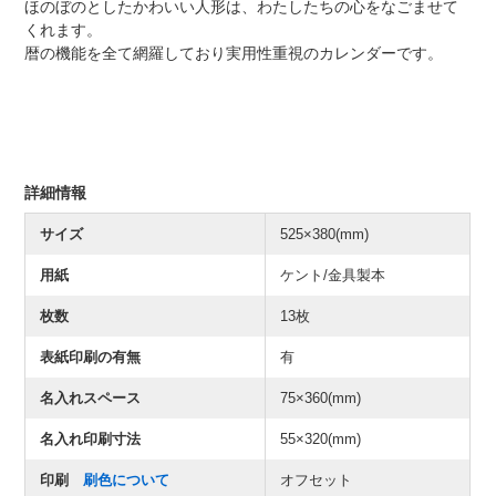
ほのぼのとしたかわいい人形は、わたしたちの心をなごませて
くれます。
暦の機能を全て網羅しており実用性重視のカレンダーです。
詳細情報
サイズ
525×380(mm)
用紙
ケント/金具製本
枚数
13枚
表紙印刷の有無
有
名入れスペース
75×360(mm)
名入れ印刷寸法
55×320(mm)
印刷
刷色について
オフセット