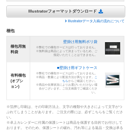
Illustratorフォーマットダウンロード
Illustratorデータ入稿の流れについて
梱包
壁掛け用無料ポリ袋
梱包用無
※弊社での梱包サービスは行っておりません。
※無料袋は商品によって決まっているため、ご
料袋
指定いただくことはできません。
■壁掛け用ギフトケース
※弊社での梱包サービスは行っておりません。
有料梱包
※商品・数量により配送方法が異なります。
こ
(オプシ
ちら
からご確認ください。
※商品や在庫状況によりお選びいただけない場
ョン)
合がございます。ご注文画面でご確認くださ
い。
※箔押し印刷は、その印刷方法上、文字の種類や大きさによって文字がつ
ぶれてしまうことがあります。 ご注文の際には、必ずこちらをご覧くださ
い。
※卓上カレンダーに付属の保護シートは商品を保護する目的でお付けして
おります。 そのため、保護シートの破れ、汚れ等による返品・交換は承る