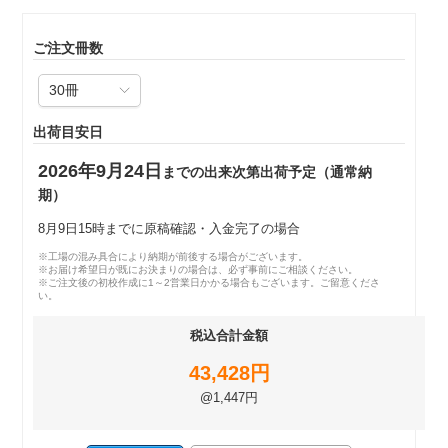
ご注文冊数
出荷目安日
2026年9月24日
までの出来次第出荷予定（通常納
期）
8月9日15時までに原稿確認・入金完了の場合
※工場の混み具合により納期が前後する場合がございます。
※お届け希望日が既にお決まりの場合は、必ず事前にご相談ください。
※ご注文後の初校作成に1～2営業日かかる場合もございます。ご留意くださ
い。
税込合計金額
43,428円
@1,447円