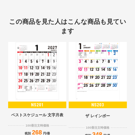
この商品を見た人はこんな商品も見てい
ます
NS201
NS203
ベストスケジュール 文字月表
ザ レインボー
100冊注文時価格
100冊注文時価格
268
348
税別
円/冊