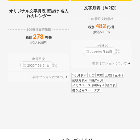
文字月表（A/2切）
オリジナル文字月表 壁掛け 名入
れカレンダー
100冊注文時価格
482
税別
円/冊
100冊注文時価格
(税込530円)
278
税別
円/冊
(税込305円)
出荷目安
迄に
2026
年
9
月
14
日
出荷
出荷目安
出荷オプションについて
迄に
2026
年
9
月
24
日
出荷
1ヶ月表示
旧暦
六曜
土曜日色分け
出荷オプションについて
前後月表示:前後2ヶ月
メモスペース:罫線有り
晴雨表
書き込みスペース大