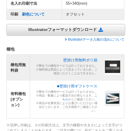
名入れ印刷寸法
55×340(mm)
印刷
刷色について
オフセット
Illustratorフォーマットダウンロード
Illustratorデータ入稿の流れについて
梱包
壁掛け用無料ポリ袋
梱包用無
※弊社での梱包サービスは行っておりません。
※無料袋は商品によって決まっているため、ご
料袋
指定いただくことはできません。
■壁掛け用ギフトケース
※弊社での梱包サービスは行っておりません。
有料梱包
※商品・数量により配送方法が異なります。
こ
(オプシ
ちら
からご確認ください。
※商品や在庫状況によりお選びいただけない場
ョン)
合がございます。ご注文画面でご確認くださ
い。
※箔押し印刷は、その印刷方法上、文字の種類や大きさによって文字がつ
ぶれてしまうことがあります。 ご注文の際には、必ずこちらをご覧くださ