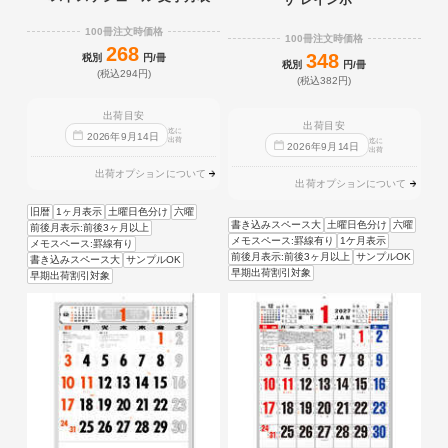
100冊注文時価格
100冊注文時価格
268
348
税別
円/冊
税別
円/冊
(税込294円)
(税込382円)
出荷目安
出荷目安
迄に
2026
年
9
月
14
日
出荷
迄に
2026
年
9
月
14
日
出荷
出荷オプションについて
出荷オプションについて
旧暦
1ヶ月表示
土曜日色分け
六曜
書き込みスペース大
土曜日色分け
六曜
前後月表示:前後3ヶ月以上
メモスペース:罫線有り
1ケ月表示
メモスペース:罫線有り
前後月表示:前後3ヶ月以上
サンプルOK
書き込みスペース大
サンプルOK
早期出荷割引対象
早期出荷割引対象