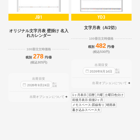
JB1
YD3
文字月表（A/2切）
オリジナル文字月表 壁掛け 名入
れカレンダー
100冊注文時価格
482
税別
円/冊
100冊注文時価格
(税込530円)
278
税別
円/冊
(税込305円)
出荷目安
迄に
2026
年
9
月
14
日
出荷
出荷目安
出荷オプションについて
迄に
2026
年
9
月
24
日
出荷
1ヶ月表示
旧暦
六曜
土曜日色分け
出荷オプションについて
前後月表示:前後2ヶ月
メモスペース:罫線有り
晴雨表
書き込みスペース大