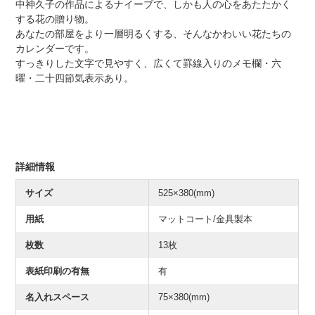
中神久子の作品によるナイーブで、しかも人の心をあたたかく
する花の贈り物。
あなたの部屋をより一層明るくする、そんなかわいい花たちの
カレンダーです。
すっきりした文字で見やすく、広くて罫線入りのメモ欄・六
曜・二十四節気表示あり。
詳細情報
サイズ
525×380(mm)
用紙
マットコート/金具製本
枚数
13枚
表紙印刷の有無
有
名入れスペース
75×380(mm)