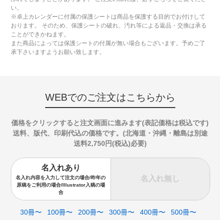
い。
※卓上カレンダーに付属の保護シートは商品を保護する目的でお付けして
おります。 そのため、保護シートの破れ、汚れ等による返品・交換は承る
ことができかねます。
また商品によっては保護シートの付属が無い場合もございます。予めご了
承下さいますようお願い致します。
WEBでのご注文はこちらから
価格をクリックすると注文画面に進みます(表記価格は税込です)
送料、版代、印刷代込の価格です。(北海道・沖縄・離島は別途
送料2,750円(税込)必要)
名入れあり
名入れ無し
名入れ内容を入力して注文の場合/昨年の
原稿をご利用の場合/Illustrator入稿の場
合
30冊〜
100冊〜
200冊〜
300冊〜
400冊〜
500冊〜