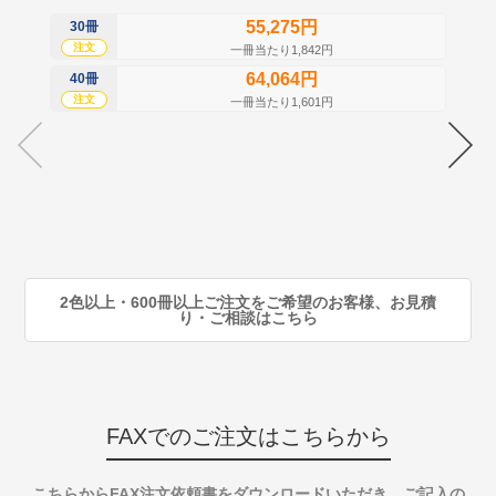
55,275円
30冊
50
注文
注
一冊当たり1,842円
64,064円
40冊
60
注文
注
一冊当たり1,601円
70
注
80
注
90
注
2色以上・600冊以上ご注文をご希望のお客様、お見積
り・ご相談はこちら
FAXでのご注文はこちらから
こちらからFAX注文依頼書をダウンロードいただき、ご記入の