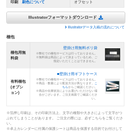
印刷
刷色について
オフセット
Illustratorフォーマットダウンロード
Illustratorデータ入稿の流れについて
梱包
壁掛け用無料ポリ袋
梱包用無
※弊社での梱包サービスは行っておりません。
※無料袋は商品によって決まっているため、ご
料袋
指定いただくことはできません。
■壁掛け用ギフトケース
※弊社での梱包サービスは行っておりません。
有料梱包
※商品・数量により配送方法が異なります。
こ
(オプシ
ちら
からご確認ください。
※商品や在庫状況によりお選びいただけない場
ョン)
合がございます。ご注文画面でご確認くださ
い。
※箔押し印刷は、その印刷方法上、文字の種類や大きさによって文字がつ
ぶれてしまうことがあります。 ご注文の際には、必ずこちらをご覧くださ
い。
※卓上カレンダーに付属の保護シートは商品を保護する目的でお付けして