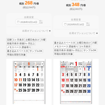
268
348
税別
円/冊
税別
円/冊
(税込294円)
(税込382円)
出荷目安
出荷目安
迄に
2026
年
9
月
14
日
出荷
迄に
2026
年
9
月
14
日
出荷
出荷オプションについて
出荷オプションについて
旧暦
1ヶ月表示
土曜日色分け
六曜
書き込みスペース大
土曜日色分け
六曜
前後月表示:前後3ヶ月以上
メモスペース:罫線有り
1ケ月表示
メモスペース:罫線有り
前後月表示:前後3ヶ月以上
サンプルOK
書き込みスペース大
サンプルOK
早期出荷割引対象
早期出荷割引対象