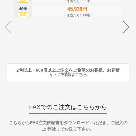
注文
注
一冊当たり1,321円
45,936円
40冊
60
注文
注
一冊当たり1,148円
70
注
80
注
90
注
2色以上・600冊以上ご注文をご希望のお客様、お見積
り・ご相談はこちら
FAXでのご注文はこちらから
こちらからFAX注文依頼書をダウンロードいただき、ご記入の
上 弊社までお送り下さい。