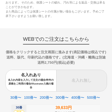
おります。 そのため、保護シートの破れ、汚れ等による返品・交換は承る
ことができかねます。
また商品によっては保護シートの付属が無い場合もございます。予めご了
承下さいますようお願い致します。
WEBでのご注文はこちらから
価格をクリックすると注文画面に進みます(表記価格は税込です)
送料、版代、印刷代込の価格です。(北海道・沖縄・離島は別途
送料2,750円(税込)必要)
名入れあり
名入れ無し
名入れ内容を入力して注文の場合/昨年の
原稿をご利用の場合/Illustrator入稿の場
合
30冊〜
100冊〜
200冊〜
300冊〜
400冊〜
500冊〜
39,633円
30冊
50