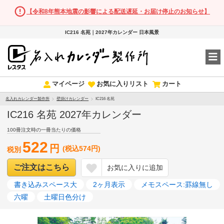
【令和8年熊本地震の影響による配送遅延・お届け停止のお知らせ】
IC216 名苑｜2027年カレンダー 日本風景
マイページ
お気に入りリスト
カート
名入れカレンダー製作所
壁掛けカレンダー
IC216 名苑
IC216 名苑 2027年カレンダー
100冊注文時の一冊当たりの価格
522
円
(税込574円)
税別
ご注文はこちら
お気に入りに追加
書き込みスペース大
2ヶ月表示
メモスペース:罫線無し
六曜
土曜日色分け