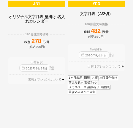
JB1
YD3
文字月表（A/2切）
オリジナル文字月表 壁掛け 名入
れカレンダー
100冊注文時価格
482
税別
円/冊
100冊注文時価格
(税込530円)
278
税別
円/冊
(税込305円)
出荷目安
迄に
2026
年
9
月
14
日
出荷
出荷目安
出荷オプションについて
迄に
2026
年
9
月
24
日
出荷
1ヶ月表示
旧暦
六曜
土曜日色分け
出荷オプションについて
前後月表示:前後2ヶ月
メモスペース:罫線有り
晴雨表
書き込みスペース大