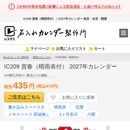
【令和8年熊本地震の影響による配送遅延・お届け停止のお知らせ】
IC209 賀春（晴雨表付）｜2027年カレンダー 格言・名言・開運
マイページ
お気に入りリスト
カート
名入れカレンダー製作所
壁掛けカレンダー
IC209 賀春（晴雨表付）
IC209 賀春（晴雨表付） 2027年カレンダー
100冊注文時の一冊当たりの価格
435
円
(税込478円)
税別
ご注文はこちら
お気に入りに追加
書き込みスペース大
晴雨表
旧暦
メモスペース:罫線無し
1ヶ月表示
六曜