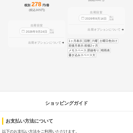
278
税別
円/冊
(税込305円)
出荷目安
迄に
2026
年
9
月
14
日
出荷
出荷目安
出荷オプションについて
迄に
2026
年
9
月
24
日
出荷
1ヶ月表示
旧暦
六曜
土曜日色分け
出荷オプションについて
前後月表示:前後2ヶ月
メモスペース:罫線有り
晴雨表
書き込みスペース大
ショッピングガイド
お支払い方法について
以下のお支払い方法をご利用いただけます。