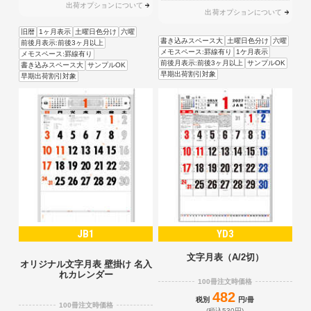
出荷オプションについて
出荷オプションについて
旧暦
1ヶ月表示
土曜日色分け
六曜
書き込みスペース大
土曜日色分け
六曜
前後月表示:前後3ヶ月以上
メモスペース:罫線有り
1ケ月表示
メモスペース:罫線有り
前後月表示:前後3ヶ月以上
サンプルOK
書き込みスペース大
サンプルOK
早期出荷割引対象
早期出荷割引対象
JB1
YD3
文字月表（A/2切）
オリジナル文字月表 壁掛け 名入
れカレンダー
100冊注文時価格
482
税別
円/冊
100冊注文時価格
(税込530円)