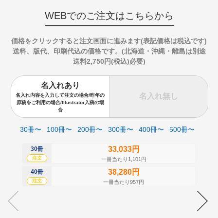
WEBでのご注文はこちらから
価格をクリックすると注文画面に進みます(表記価格は税込です)
送料、版代、印刷代込の価格です。(北海道・沖縄・離島は別途
送料2,750円(税込)必要)
名入れあり
名入れ無し
名入れ内容を入力して注文の場合/昨年の
原稿をご利用の場合/Illustrator入稿の場
合
30冊〜
100冊〜
200冊〜
300冊〜
400冊〜
500冊〜
33,033円
30冊
50
注文
注
一冊当たり1,101円
38,280円
40冊
60
注文
注
一冊当たり957円
70
注