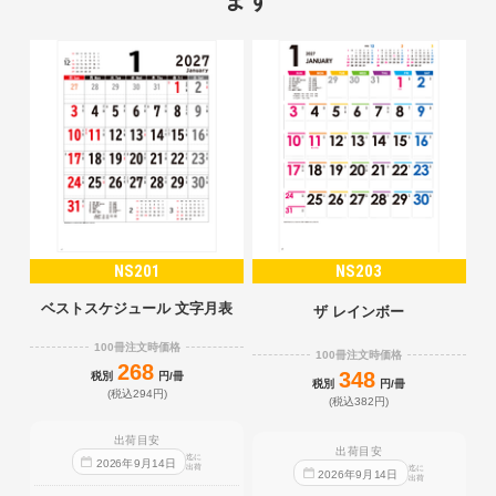
NS201
NS203
ベストスケジュール 文字月表
ザ レインボー
100冊注文時価格
100冊注文時価格
268
348
税別
円/冊
税別
円/冊
(税込294円)
(税込382円)
出荷目安
出荷目安
迄に
2026
年
9
月
14
日
出荷
迄に
2026
年
9
月
14
日
出荷