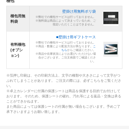
梱包
壁掛け用無料ポリ袋
梱包用無
※弊社での梱包サービスは行っておりません。
※無料袋は商品によって決まっているため、ご
料袋
指定いただくことはできません。
■壁掛け用ギフトケース
※弊社での梱包サービスは行っておりません。
有料梱包
※商品・数量により配送方法が異なります。
こ
(オプシ
ちら
からご確認ください。
※商品や在庫状況によりお選びいただけない場
ョン)
合がございます。ご注文画面でご確認くださ
い。
※箔押し印刷は、その印刷方法上、文字の種類や大きさによって文字がつ
ぶれてしまうことがあります。 ご注文の際には、必ずこちらをご覧くださ
い。
※卓上カレンダーに付属の保護シートは商品を保護する目的でお付けして
おります。 そのため、保護シートの破れ、汚れ等による返品・交換は承る
ことができかねます。
また商品によっては保護シートの付属が無い場合もございます。予めご了
承下さいますようお願い致します。