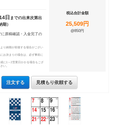
税込合計金額
14日
までの出来次第出
25,509円
納期）
@850円
までに原稿確認・入金完了の
により納期が前後する場合がござい
既にお決まりの場合は、必ず事前に
成に1～2営業日かかる場合もござ
ださい。
注文する
見積もり依頼する