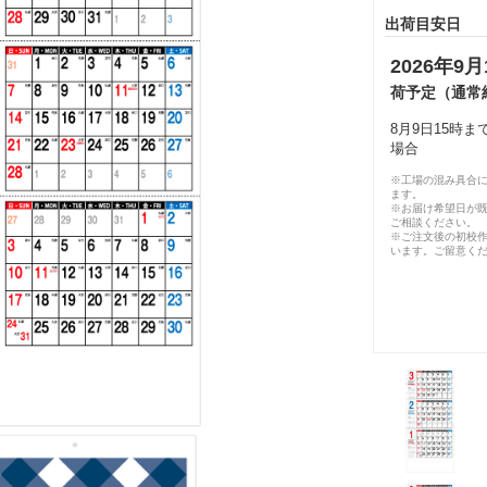
出荷目安日
2026年9月
荷予定（通常
8月9日15時
場合
※工場の混み具合
ます。
※お届け希望日が
ご相談ください。
※ご注文後の初校作
います。ご留意く