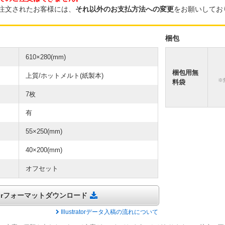
注文されたお客様には、
それ以外のお支払方法への変更
をお願いしてお
梱包
610×280(mm)
梱包用無
上質/ホットメルト(紙製本)
※
料袋
7枚
有
55×250(mm)
40×200(mm)
オフセット
tratorフォーマットダウンロード
Illustratorデータ入稿の流れについて