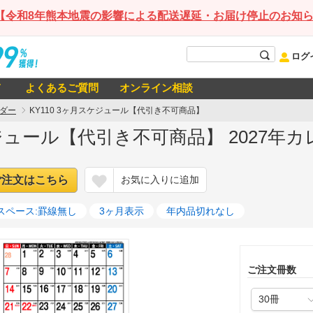
【令和8年熊本地震の影響による配送遅延・お届け停止のお知
ログ
て
よくあるご質問
オンライン相談
ダー
KY110 3ヶ月スケジュール【代引き不可商品】
ケジュール【代引き不可商品】 2027年
ご注文はこちら
お気に入りに追加
スペース:罫線無し
3ヶ月表示
年内品切れなし
ご注文冊数