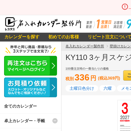
カレンダーを探す
初めてのお客様
リピート注文につい
名入れカレンダー製作所
壁掛けカレン
KY110 3ヶ月ス
100冊注文時の一冊当たりの価格
336
円
(税込369円)
税別
土曜日色分け
六曜
メモ
全てのカレンダー
卓上カレンダー・手帳