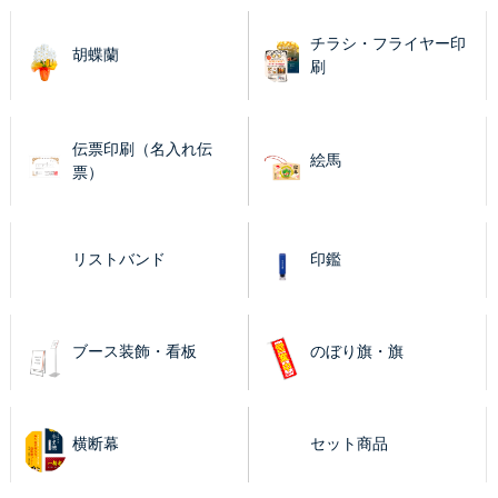
チラシ・フライヤー印
胡蝶蘭
刷
伝票印刷（名入れ伝
絵馬
票）
リストバンド
印鑑
ブース装飾・看板
のぼり旗・旗
横断幕
セット商品