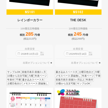
NS101
NS102
レインボーカラー
THE DESK
100冊注文時価格
100冊注文時価格
285
245
税別
円/冊
税別
円/冊
(税込313円)
(税込269円)
出荷目安
出荷目安
迄に
迄に
2026
年
10
月
1
日
2026
年
9
月
14
日
出荷
出荷
出荷オプションについて
出荷オプションについて
サンプルOK
前後月表示:前後2ヶ月
書き込みスペース大
土曜日色分け
六曜
10冊から注文可能
六曜
年表ページ
メモスペース:罫線無し
年表ページ
干潮
年表付
干潮
書き込みスペース大
前後月表示:前後3ヶ月以上
年表付
土曜日色分け
メモスペース:罫線無し
10冊から注文可能
サンプルOK