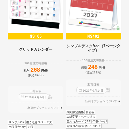
NS105
NS402
シンプルデスク/red（7ページタ
グリッドカレンダー
イプ）
100冊注文時価格
100冊注文時価格
248
税別
円/冊
268
税別
円/冊
(税込272円)
(税込294円)
出荷目安
迄に
2026
年
9
月
14
日
出荷目安
出荷
迄に
2026
年
9
月
14
日
出荷
出荷オプションについて
出荷オプションについて
期間限定価格
個包装
表紙変更・ページ追加
名入れカードでPR
年表ページ
サンプルOK
書き込みスペース大
前後月表示:前後3ヶ月以上
土曜日色分け
六曜