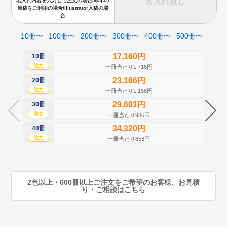
名入れ無し
名入れ内容を入力して注文の場合/昨年の
原稿をご利用の場合/Illustrator入稿の場
合
10冊〜
100冊〜
200冊〜
300冊〜
400冊〜
500冊〜
17,160円
10冊
50
注文
注
一冊当たり1,716円
23,166円
20冊
60
注文
注
一冊当たり1,158円
29,601円
30冊
70
注文
注
一冊当たり986円
34,320円
40冊
80
注文
注
一冊当たり858円
90
注
2色以上・600冊以上ご注文をご希望のお客様、お見積
り・ご相談はこちら