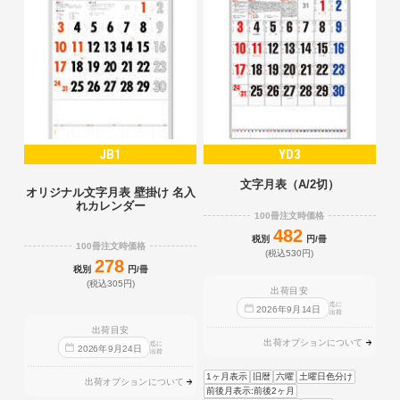
JB1
YD3
文字月表（A/2切）
オリジナル文字月表 壁掛け 名入
れカレンダー
100冊注文時価格
482
税別
円/冊
100冊注文時価格
(税込530円)
278
税別
円/冊
(税込305円)
出荷目安
迄に
2026
年
9
月
14
日
出荷
出荷目安
出荷オプションについて
迄に
2026
年
9
月
24
日
出荷
1ヶ月表示
旧暦
六曜
土曜日色分け
出荷オプションについて
前後月表示:前後2ヶ月