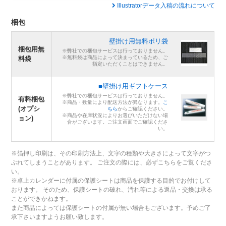
Illustratorデータ入稿の流れについて
梱包
壁掛け用無料ポリ袋
梱包用無
※弊社での梱包サービスは行っておりません。
※無料袋は商品によって決まっているため、ご
料袋
指定いただくことはできません。
■壁掛け用ギフトケース
※弊社での梱包サービスは行っておりません。
有料梱包
※商品・数量により配送方法が異なります。
こ
(オプシ
ちら
からご確認ください。
※商品や在庫状況によりお選びいただけない場
ョン)
合がございます。ご注文画面でご確認くださ
い。
※箔押し印刷は、その印刷方法上、文字の種類や大きさによって文字がつ
ぶれてしまうことがあります。 ご注文の際には、必ずこちらをご覧くださ
い。
※卓上カレンダーに付属の保護シートは商品を保護する目的でお付けして
おります。 そのため、保護シートの破れ、汚れ等による返品・交換は承る
ことができかねます。
また商品によっては保護シートの付属が無い場合もございます。予めご了
承下さいますようお願い致します。