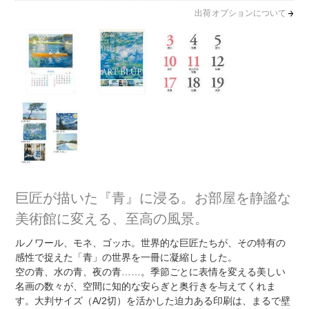
出荷オプションについて
巨匠が描いた『青』に浸る。お部屋を静謐な
美術館に変える、至高の風景。
ルノワール、モネ、ゴッホ。世界的な巨匠たちが、その特有の
感性で捉えた「青」の世界を一冊に凝縮しました。
空の青、水の青、夜の青……。季節ごとに表情を変える美しい
名画の数々が、空間に知的な安らぎと奥行きを与えてくれま
す。大判サイズ（A/2切）を活かした迫力ある印刷は、まるで壁