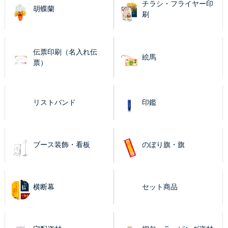
チラシ・フライヤー印
胡蝶蘭
刷
伝票印刷（名入れ伝
絵馬
票）
リストバンド
印鑑
ブース装飾・看板
のぼり旗・旗
横断幕
セット商品