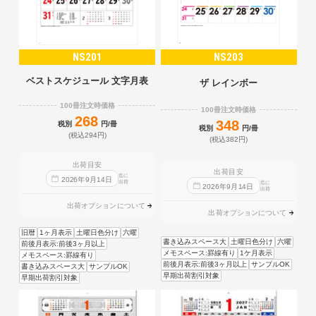
NS201
NS203
ベストスケジュール 文字月表
ザ レインボー
100冊注文時価格
100冊注文時価格
268
348
税別
円/冊
税別
円/冊
(税込294円)
(税込382円)
出荷目安
出荷目安
迄に
2026
年
9
月
14
日
出荷
迄に
2026
年
9
月
14
日
出荷
出荷オプションについて
出荷オプションについて
旧暦
1ヶ月表示
土曜日色分け
六曜
書き込みスペース大
土曜日色分け
六曜
前後月表示:前後3ヶ月以上
メモスペース:罫線有り
1ケ月表示
メモスペース:罫線有り
前後月表示:前後3ヶ月以上
サンプルOK
書き込みスペース大
サンプルOK
早期出荷割引対象
早期出荷割引対象