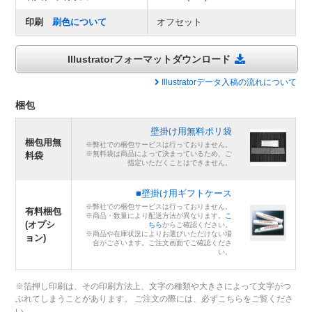
印刷
刷色について
オフセット
Illustratorフォーマットダウンロード
Illustratorデータ入稿の流れについて
梱包
壁掛け用無料ポリ袋
梱包用無
※弊社での梱包サービスは行っておりません。
※無料袋は商品によって決まっているため、ご
料袋
指定いただくことはできません。
■壁掛け用ギフトケース
※弊社での梱包サービスは行っておりません。
有料梱包
※商品・数量により配送方法が異なります。
こ
(オプシ
ちら
からご確認ください。
※商品や在庫状況によりお選びいただけない場
ョン)
合がございます。ご注文画面でご確認くださ
い。
※箔押し印刷は、その印刷方法上、文字の種類や大きさによって文字がつ
ぶれてしまうことがあります。 ご注文の際には、必ずこちらをご覧くださ
い。