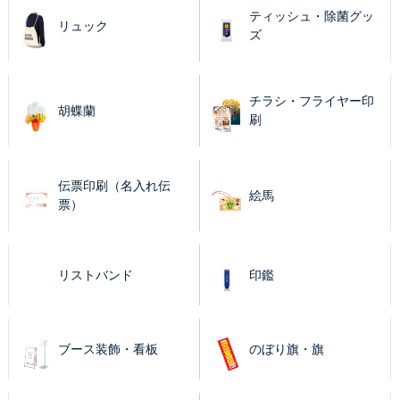
ティッシュ・除菌グッ
リュック
ズ
チラシ・フライヤー印
胡蝶蘭
刷
伝票印刷（名入れ伝
絵馬
票）
リストバンド
印鑑
ブース装飾・看板
のぼり旗・旗