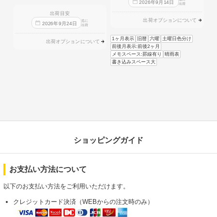
2026
年
9
月
14
日
出荷
出荷目安
出荷オプションについて
迄に
2026
年
9
月
24
日
出荷
1ヶ月表示
旧暦
六曜
土曜日色分け
出荷オプションについて
前後月表示:前後2ヶ月
メモスペース:罫線有り
晴雨表
書き込みスペース大
ショッピングガイド
お支払い方法について
以下のお支払い方法をご利用いただけます。
クレジットカード決済（WEBからの注文時のみ）