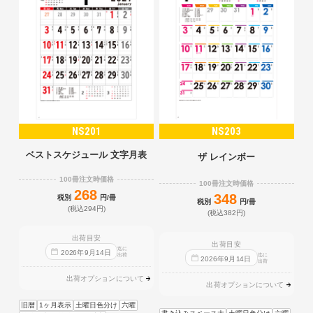
NS201
NS203
ベストスケジュール 文字月表
ザ レインボー
100冊注文時価格
100冊注文時価格
268
348
税別
円/冊
税別
円/冊
(税込294円)
(税込382円)
出荷目安
出荷目安
迄に
2026
年
9
月
14
日
出荷
迄に
2026
年
9
月
14
日
出荷
出荷オプションについて
出荷オプションについて
旧暦
1ヶ月表示
土曜日色分け
六曜