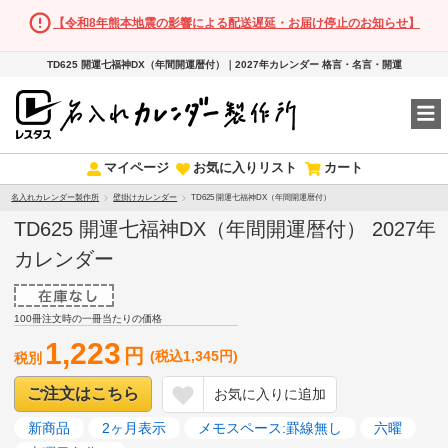
【令和8年熊本地震の影響による配送遅延・お届け停止のお知らせ】
TD625 開運七福神DX（年間開運暦付）｜2027年カレンダー 格言・名言・開運
マイページ
お気に入りリスト
カート
名入れカレンダー製作所
壁掛けカレンダー
TD625 開運七福神DX（年間開運暦付）
TD625 開運七福神DX（年間開運暦付） 2027年
カレンダー
100冊注文時の一冊当たりの価格
1,223
円
(税込1,345円)
税別
ご注文はこちら
お気に入りに追加
新商品
2ヶ月表示
メモスペース:罫線無し
六曜