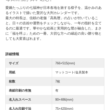
愛嬌たっぷりの七福神が日本各地を旅する様子を、温かみのあ
るイラストで描いた贅沢な大判カレンダーです。
最大の特長は、信頼の老舗「高島暦」の占いが付いているこ
と。日々の吉凶や運勢をチェックしながら、一年の指針を立て
るのに最適です。華やかな絵画と実用的な暦が融合した、まさ
に「福を呼ぶ」ための一冊。大切な方への縁起の良い贈り物と
しても大変喜ばれます。
詳細情報
サイズ
766×515(mm)
用紙
マットコート/金具製本
枚数
7枚
表紙印刷の有無
有
名入れスペース
90×486(mm)
名入れ印刷寸法
75×420(mm)