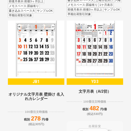
書き込みスペース大
土曜日色分け
六曜
前後月表示:前後3ヶ月以上
メモスペース:罫線有り
1ケ月表示
メモスペース:罫線有り
前後月表示:前後3ヶ月以上
サンプルOK
書き込みスペース大
サンプルOK
早期出荷割引対象
早期出荷割引対象
JB1
YD3
文字月表（A/2切）
オリジナル文字月表 壁掛け 名入
れカレンダー
100冊注文時価格
482
税別
円/冊
100冊注文時価格
(税込530円)
278
税別
円/冊
(税込305円)
出荷目安
迄に