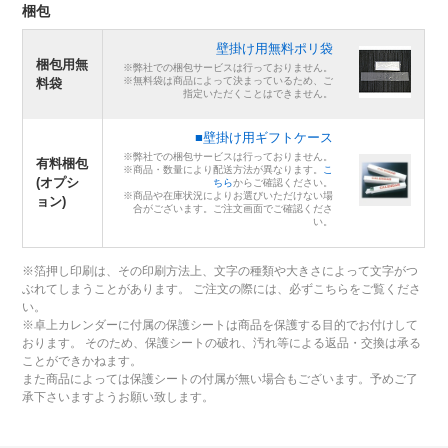
梱包
壁掛け用無料ポリ袋
梱包用無
※弊社での梱包サービスは行っておりません。
※無料袋は商品によって決まっているため、ご
料袋
指定いただくことはできません。
■壁掛け用ギフトケース
※弊社での梱包サービスは行っておりません。
有料梱包
※商品・数量により配送方法が異なります。
こ
(オプシ
ちら
からご確認ください。
※商品や在庫状況によりお選びいただけない場
ョン)
合がございます。ご注文画面でご確認くださ
い。
※箔押し印刷は、その印刷方法上、文字の種類や大きさによって文字がつ
ぶれてしまうことがあります。 ご注文の際には、必ずこちらをご覧くださ
い。
※卓上カレンダーに付属の保護シートは商品を保護する目的でお付けして
おります。 そのため、保護シートの破れ、汚れ等による返品・交換は承る
ことができかねます。
また商品によっては保護シートの付属が無い場合もございます。予めご了
承下さいますようお願い致します。