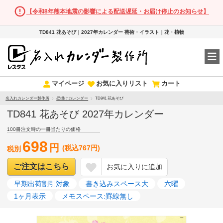
【令和8年熊本地震の影響による配送遅延・お届け停止のお知らせ】
TD841 花あそび｜2027年カレンダー 芸術・イラスト｜花・植物
マイページ
お気に入りリスト
カート
名入れカレンダー製作所
壁掛けカレンダー
TD841 花あそび
TD841 花あそび 2027年カレンダー
100冊注文時の一冊当たりの価格
698
円
(税込767円)
税別
ご注文はこちら
お気に入りに追加
早期出荷割引対象
書き込みスペース大
六曜
1ヶ月表示
メモスペース:罫線無し