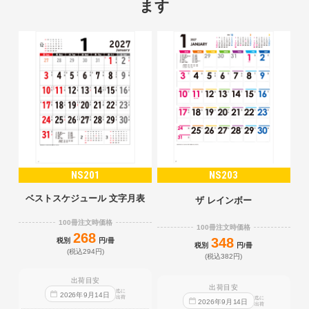
ます
NS201
NS203
ベストスケジュール 文字月表
ザ レインボー
100冊注文時価格
100冊注文時価格
268
348
税別
円/冊
税別
円/冊
(税込294円)
(税込382円)
出荷目安
出荷目安
迄に
2026
年
9
月
14
日
出荷
迄に
2026
年
9
月
14
日
出荷