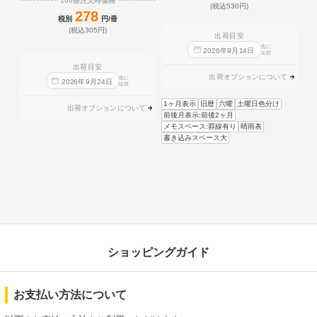
100冊注文時価格
(税込530円)
278
税別
円/冊
(税込305円)
出荷目安
迄に
2026
年
9
月
14
日
出荷
出荷目安
出荷オプションについて
迄に
2026
年
9
月
24
日
出荷
1ヶ月表示
旧暦
六曜
土曜日色分け
出荷オプションについて
前後月表示:前後2ヶ月
メモスペース:罫線有り
晴雨表
書き込みスペース大
ショッピングガイド
お支払い方法について