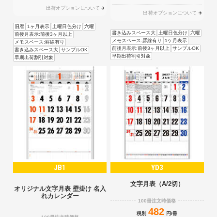
出荷オプションについて
出荷オプションについて
旧暦
1ヶ月表示
土曜日色分け
六曜
書き込みスペース大
土曜日色分け
六曜
前後月表示:前後3ヶ月以上
メモスペース:罫線有り
1ケ月表示
メモスペース:罫線有り
前後月表示:前後3ヶ月以上
サンプルOK
書き込みスペース大
サンプルOK
早期出荷割引対象
早期出荷割引対象
JB1
YD3
文字月表（A/2切）
オリジナル文字月表 壁掛け 名入
れカレンダー
100冊注文時価格
482
税別
円/冊