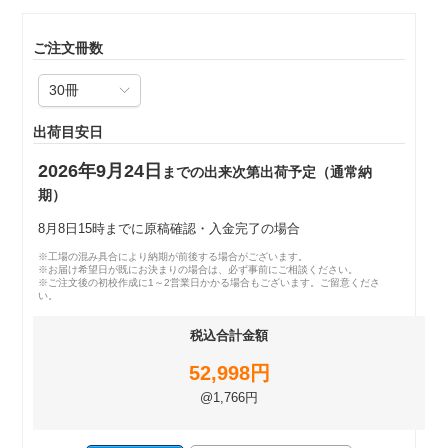
ご注文冊数
出荷目安日
2026年9月24日
までの出来次第出荷予定（通常納
期）
8月8日15時までに原稿確認・入金完了の場合
※工場の混み具合により納期が前後する場合がございます。
※お届け希望日が既にお決まりの場合は、必ず事前にご相談ください。
※ご注文後の初校作成に1～2営業日かかる場合もございます。ご留意くださ
い。
税込合計金額
52,998円
@1,766円