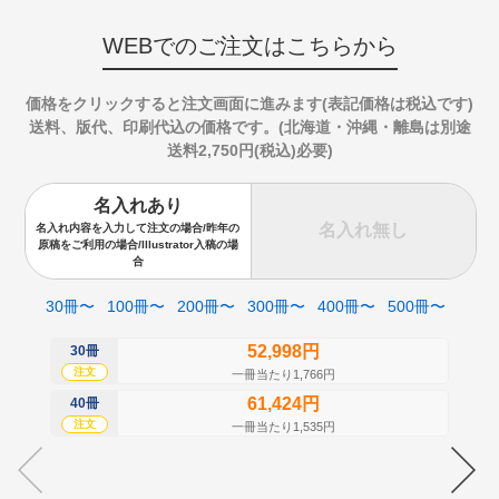
WEBでのご注文はこちらから
価格をクリックすると注文画面に進みます(表記価格は税込です)
送料、版代、印刷代込の価格です。(北海道・沖縄・離島は別途
送料2,750円(税込)必要)
名入れあり
名入れ無し
名入れ内容を入力して注文の場合/昨年の
原稿をご利用の場合/Illustrator入稿の場
合
30冊〜
100冊〜
200冊〜
300冊〜
400冊〜
500冊〜
52,998円
30冊
50
注文
注
一冊当たり1,766円
61,424円
40冊
60
注文
注
一冊当たり1,535円
70
注