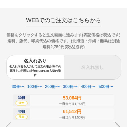
WEBでのご注文はこちらから
価格をクリックすると注文画面に進みます(表記価格は税込です)
送料、版代、印刷代込の価格です。(北海道・沖縄・離島は別途
送料2,750円(税込)必要)
名入れあり
名入れ無し
名入れ内容を入力して注文の場合/昨年の
原稿をご利用の場合/Illustrator入稿の場
合
30冊〜
100冊〜
200冊〜
300冊〜
400冊〜
500冊〜
53,064円
30冊
50
注文
注
一冊当たり1,768円
61,512円
40冊
60
注文
注
一冊当たり1,537円
70