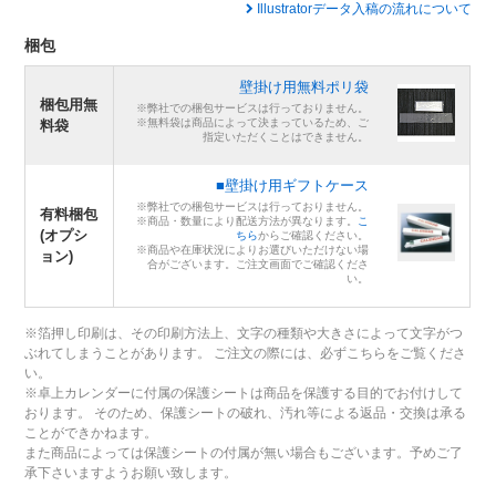
Illustratorデータ入稿の流れについて
梱包
壁掛け用無料ポリ袋
梱包用無
※弊社での梱包サービスは行っておりません。
※無料袋は商品によって決まっているため、ご
料袋
指定いただくことはできません。
■壁掛け用ギフトケース
※弊社での梱包サービスは行っておりません。
有料梱包
※商品・数量により配送方法が異なります。
こ
(オプシ
ちら
からご確認ください。
※商品や在庫状況によりお選びいただけない場
ョン)
合がございます。ご注文画面でご確認くださ
い。
※箔押し印刷は、その印刷方法上、文字の種類や大きさによって文字がつ
ぶれてしまうことがあります。 ご注文の際には、必ずこちらをご覧くださ
い。
※卓上カレンダーに付属の保護シートは商品を保護する目的でお付けして
おります。 そのため、保護シートの破れ、汚れ等による返品・交換は承る
ことができかねます。
また商品によっては保護シートの付属が無い場合もございます。予めご了
承下さいますようお願い致します。