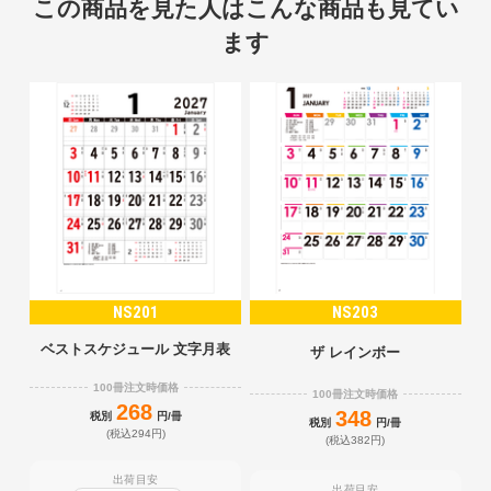
この商品を見た人はこんな商品も見てい
ます
NS201
NS203
ベストスケジュール 文字月表
ザ レインボー
100冊注文時価格
100冊注文時価格
268
348
税別
円/冊
税別
円/冊
(税込294円)
(税込382円)
出荷目安
出荷目安