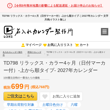
【令和8年熊本地震の影響による配送遅延・お届け停止のお知らせ】
TD798 リラックス・カラー4ヶ月（日付マーカー付）-上から順タイプ-｜2027年カレンダー 文字
月表(イラスト無し)
マイページ
お気に入りリスト
カート
名入れカレンダー製作
壁掛けカレンダ
TD798 リラックス・カラー4ヶ月（日付マーカー付）-上から順タイ
所
ー
プ-
TD798 リラックス・カラー4ヶ月（日付マーカ
ー付）-上から順タイプ- 2027年カレンダー
100冊注文時の一冊当たりの価格
699
円
(税込768円)
税別
ご注文はこちら
お気に入りに追加
早期出荷割引対象
土曜日色分け
六曜