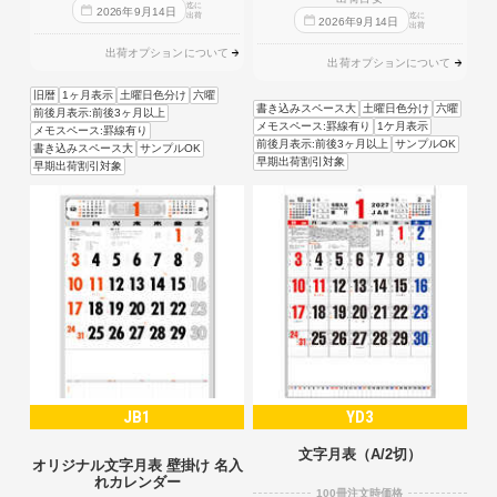
迄に
2026
年
9
月
14
日
出荷
迄に
2026
年
9
月
14
日
出荷
出荷オプションについて
出荷オプションについて
旧暦
1ヶ月表示
土曜日色分け
六曜
書き込みスペース大
土曜日色分け
六曜
前後月表示:前後3ヶ月以上
メモスペース:罫線有り
1ケ月表示
メモスペース:罫線有り
前後月表示:前後3ヶ月以上
サンプルOK
書き込みスペース大
サンプルOK
早期出荷割引対象
早期出荷割引対象
JB1
YD3
文字月表（A/2切）
オリジナル文字月表 壁掛け 名入
れカレンダー
100冊注文時価格