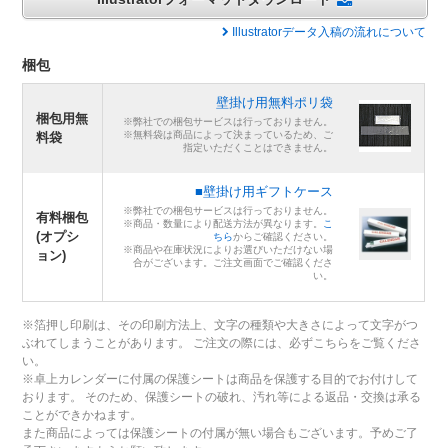
Illustratorデータ入稿の流れについて
梱包
壁掛け用無料ポリ袋
梱包用無
※弊社での梱包サービスは行っておりません。
※無料袋は商品によって決まっているため、ご
料袋
指定いただくことはできません。
■壁掛け用ギフトケース
※弊社での梱包サービスは行っておりません。
有料梱包
※商品・数量により配送方法が異なります。
こ
(オプシ
ちら
からご確認ください。
※商品や在庫状況によりお選びいただけない場
ョン)
合がございます。ご注文画面でご確認くださ
い。
※箔押し印刷は、その印刷方法上、文字の種類や大きさによって文字がつ
ぶれてしまうことがあります。 ご注文の際には、必ずこちらをご覧くださ
い。
※卓上カレンダーに付属の保護シートは商品を保護する目的でお付けして
おります。 そのため、保護シートの破れ、汚れ等による返品・交換は承る
ことができかねます。
また商品によっては保護シートの付属が無い場合もございます。予めご了