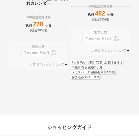
れカレンダー
100冊注文時価格
482
税別
円/冊
100冊注文時価格
(税込530円)
278
税別
円/冊
(税込305円)
出荷目安
迄に
2026
年
9
月
11
日
出荷
出荷目安
出荷オプションについて
迄に
2026
年
9
月
18
日
出荷
1ヶ月表示
旧暦
六曜
土曜日色分け
出荷オプションについて
前後月表示:前後2ヶ月
メモスペース:罫線有り
晴雨表
書き込みスペース大
ショッピングガイド