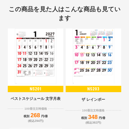
この商品を見た人はこんな商品も見てい
ます
NS201
NS203
ベストスケジュール 文字月表
ザ レインボー
100冊注文時価格
100冊注文時価格
268
348
税別
円/冊
税別
円/冊
(税込294円)
(税込382円)