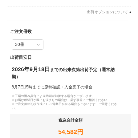
出荷オプションについて
ご注文冊数
出荷目安日
2026年9月18日
までの出来次第出荷予定（通常納
期）
8月7日15時までに原稿確認・入金完了の場合
※工場の混み具合により納期が前後する場合がございます。
※お届け希望日が既にお決まりの場合は、必ず事前にご相談ください。
※ご注文後の初校作成に1～2営業日かかる場合もございます。ご留意くださ
い。
税込合計金額
54,582円