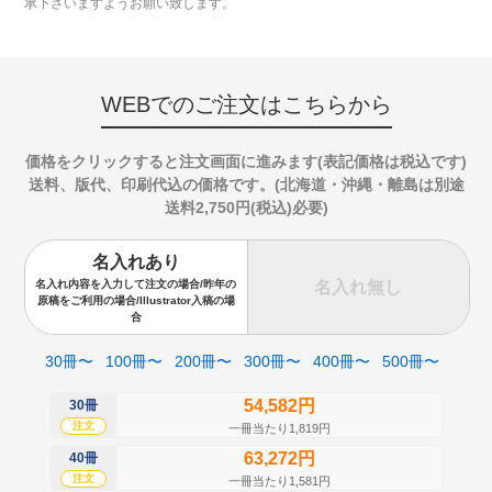
承下さいますようお願い致します。
WEBでのご注文はこちらから
価格をクリックすると注文画面に進みます(表記価格は税込です)
送料、版代、印刷代込の価格です。(北海道・沖縄・離島は別途
送料2,750円(税込)必要)
名入れあり
名入れ無し
名入れ内容を入力して注文の場合/昨年の
原稿をご利用の場合/Illustrator入稿の場
合
30冊〜
100冊〜
200冊〜
300冊〜
400冊〜
500冊〜
54,582円
30冊
50
注文
注
一冊当たり1,819円
63,272円
40冊
60
注文
注
一冊当たり1,581円