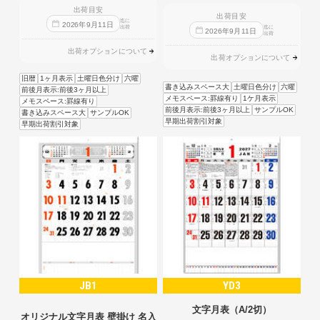
出荷目安
出荷目安
迄に
2026
年
9
月
11
日
出荷
迄に
2026
年
9
月
11
日
出荷
出荷オプションについて
出荷オプションについて
旧暦
1ヶ月表示
土曜日色分け
六曜
書き込みスペース大
土曜日色分け
六曜
前後月表示:前後3ヶ月以上
メモスペース:罫線有り
1ケ月表示
メモスペース:罫線有り
前後月表示:前後3ヶ月以上
サンプルOK
書き込みスペース大
サンプルOK
早期出荷割引対象
早期出荷割引対象
JB1
YD3
文字月表（A/2切）
オリジナル文字月表 壁掛け 名入