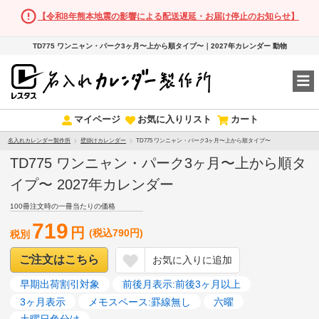
【令和8年熊本地震の影響による配送遅延・お届け停止のお知らせ】
TD775 ワンニャン・パーク3ヶ月〜上から順タイプ〜｜2027年カレンダー 動物
マイページ
お気に入りリスト
カート
名入れカレンダー製作所
壁掛けカレンダー
TD775 ワンニャン・パーク3ヶ月〜上から順タイプ〜
TD775 ワンニャン・パーク3ヶ月〜上から順タ
イプ〜 2027年カレンダー
100冊注文時の一冊当たりの価格
719
円
(税込790円)
税別
ご注文はこちら
お気に入りに追加
早期出荷割引対象
前後月表示:前後3ヶ月以上
3ヶ月表示
メモスペース:罫線無し
六曜
土曜日色分け