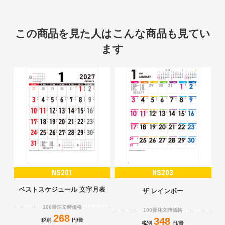
この商品を見た人はこんな商品も見てい
ます
NS201
NS203
ベストスケジュール 文字月表
ザ レインボー
100冊注文時価格
100冊注文時価格
268
348
税別
円/冊
税別
円/冊