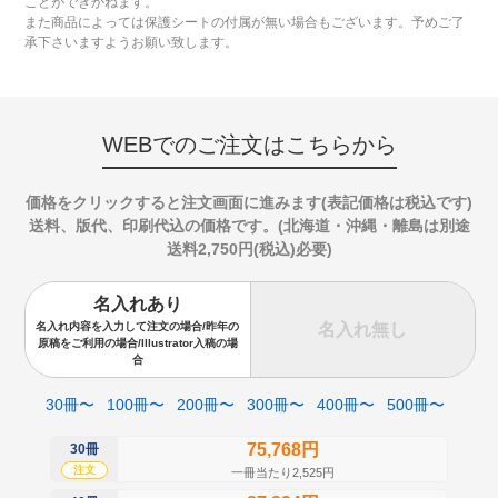
ことができかねます。
また商品によっては保護シートの付属が無い場合もございます。予めご了
承下さいますようお願い致します。
WEBでのご注文はこちらから
価格をクリックすると注文画面に進みます(表記価格は税込です)
送料、版代、印刷代込の価格です。(北海道・沖縄・離島は別途
送料2,750円(税込)必要)
名入れあり
名入れ無し
名入れ内容を入力して注文の場合/昨年の
原稿をご利用の場合/Illustrator入稿の場
合
30冊〜
100冊〜
200冊〜
300冊〜
400冊〜
500冊〜
75,768円
30冊
50
注文
注
一冊当たり2,525円