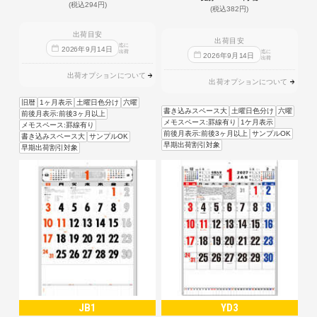
(税込294円)
(税込382円)
出荷目安
出荷目安
迄に
2026
年
9
月
14
日
出荷
迄に
2026
年
9
月
14
日
出荷
出荷オプションについて
出荷オプションについて
旧暦
1ヶ月表示
土曜日色分け
六曜
書き込みスペース大
土曜日色分け
六曜
前後月表示:前後3ヶ月以上
メモスペース:罫線有り
1ケ月表示
メモスペース:罫線有り
前後月表示:前後3ヶ月以上
サンプルOK
書き込みスペース大
サンプルOK
早期出荷割引対象
早期出荷割引対象
JB1
YD3