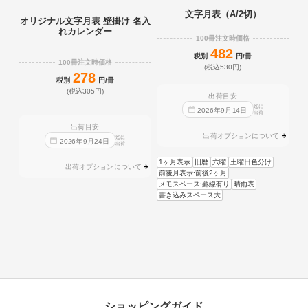
文字月表（A/2切）
オリジナル文字月表 壁掛け 名入
れカレンダー
100冊注文時価格
482
税別
円/冊
100冊注文時価格
(税込530円)
278
税別
円/冊
(税込305円)
出荷目安
迄に
2026
年
9
月
14
日
出荷
出荷目安
出荷オプションについて
迄に
2026
年
9
月
24
日
出荷
1ヶ月表示
旧暦
六曜
土曜日色分け
出荷オプションについて
前後月表示:前後2ヶ月
メモスペース:罫線有り
晴雨表
書き込みスペース大
ショッピングガイド