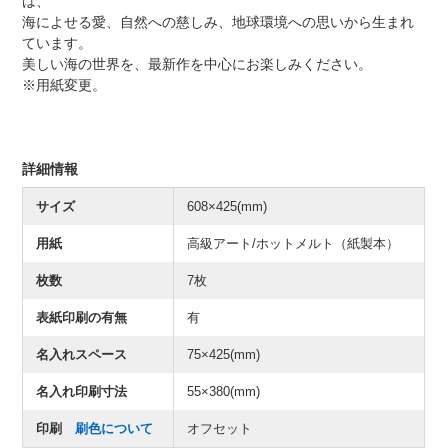
は、
海によせる愛、自然への慈しみ、地球環境への思いから生まれ
ています。
美しい海の世界を、最新作を中心にお楽しみください。
※用紙変更。
詳細情報
サイズ
608×425(mm)
用紙
高級アート/ホットメルト（紙製本）
枚数
7枚
表紙印刷の有無
有
名入れスペース
75×425(mm)
名入れ印刷寸法
55×380(mm)
印刷
刷色について
オフセット