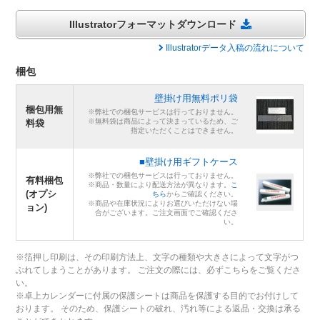
Illustratorフォーマットダウンロード
Illustratorデータ入稿の流れについて
梱包
壁掛け用無料ポリ袋
梱包用無
※弊社での梱包サービスは行っておりません。
※無料袋は商品によって決まっているため、ご
料袋
指定いただくことはできません。
■壁掛け用ギフトケース
※弊社での梱包サービスは行っておりません。
有料梱包
※商品・数量により配送方法が異なります。
こ
(オプシ
ちら
からご確認ください。
※商品や在庫状況によりお選びいただけない場
ョン)
合がございます。ご注文画面でご確認くださ
い。
※箔押し印刷は、その印刷方法上、文字の種類や大きさによって文字がつ
ぶれてしまうことがあります。 ご注文の際には、必ずこちらをご覧くださ
い。
※卓上カレンダーに付属の保護シートは商品を保護する目的でお付けして
おります。 そのため、保護シートの破れ、汚れ等による返品・交換は承る