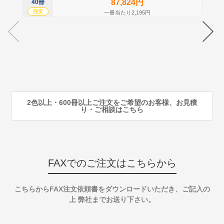
87,824円
40冊
60
注文
注
一冊当たり2,195円
70
注
80
注
90
注
2色以上・600冊以上ご注文をご希望のお客様、お見積
り・ご相談はこちら
FAXでのご注文はこちらから
こちらからFAX注文依頼書をダウンロードいただき、ご記入の
上 弊社までお送り下さい。