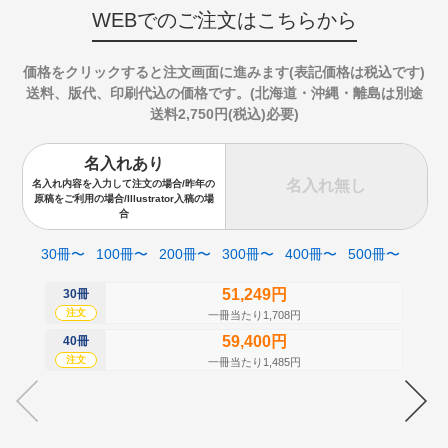
WEBでのご注文はこちらから
価格をクリックすると注文画面に進みます(表記価格は税込です)
送料、版代、印刷代込の価格です。(北海道・沖縄・離島は別途
送料2,750円(税込)必要)
名入れあり
名入れ無し
名入れ内容を入力して注文の場合/昨年の
原稿をご利用の場合/Illustrator入稿の場
合
30冊〜
100冊〜
200冊〜
300冊〜
400冊〜
500冊〜
51,249円
30冊
50
注文
注
一冊当たり1,708円
59,400円
40冊
60
注文
注
一冊当たり1,485円
70
注
80