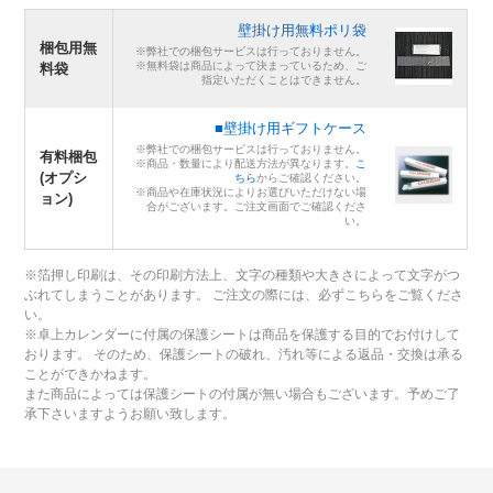
壁掛け用無料ポリ袋
梱包用無
※弊社での梱包サービスは行っておりません。
※無料袋は商品によって決まっているため、ご
料袋
指定いただくことはできません。
■壁掛け用ギフトケース
※弊社での梱包サービスは行っておりません。
有料梱包
※商品・数量により配送方法が異なります。
こ
(オプシ
ちら
からご確認ください。
※商品や在庫状況によりお選びいただけない場
ョン)
合がございます。ご注文画面でご確認くださ
い。
※箔押し印刷は、その印刷方法上、文字の種類や大きさによって文字がつ
ぶれてしまうことがあります。 ご注文の際には、必ずこちらをご覧くださ
い。
※卓上カレンダーに付属の保護シートは商品を保護する目的でお付けして
おります。 そのため、保護シートの破れ、汚れ等による返品・交換は承る
ことができかねます。
また商品によっては保護シートの付属が無い場合もございます。予めご了
承下さいますようお願い致します。