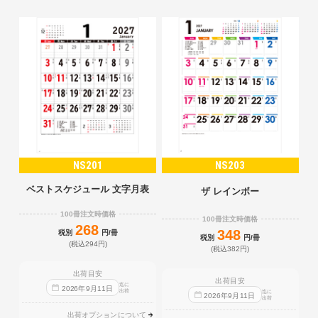
NS201
NS203
ベストスケジュール 文字月表
ザ レインボー
100冊注文時価格
100冊注文時価格
268
348
税別
円/冊
税別
円/冊
(税込294円)
(税込382円)
出荷目安
出荷目安
迄に
2026
年
9
月
11
日
出荷
迄に
2026
年
9
月
11
日
出荷
出荷オプションについて