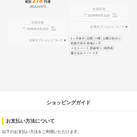
278
税別
円/冊
(税込305円)
出荷目安
迄に
2026
年
9
月
11
日
出荷
出荷目安
出荷オプションについて
迄に
2026
年
9
月
18
日
出荷
1ヶ月表示
旧暦
六曜
土曜日色分け
出荷オプションについて
前後月表示:前後2ヶ月
メモスペース:罫線有り
晴雨表
書き込みスペース大
ショッピングガイド
お支払い方法について
以下のお支払い方法をご利用いただけます。