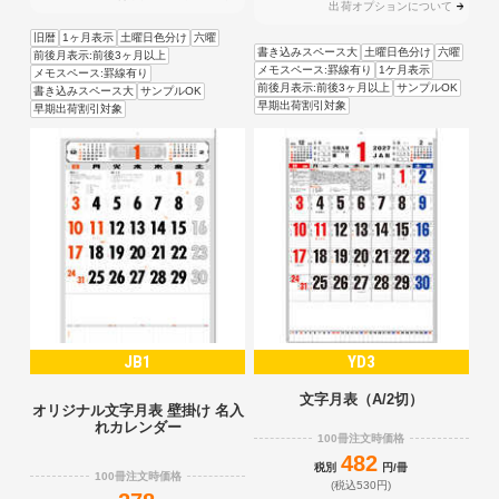
出荷オプションについて
旧暦
1ヶ月表示
土曜日色分け
六曜
書き込みスペース大
土曜日色分け
六曜
前後月表示:前後3ヶ月以上
メモスペース:罫線有り
1ケ月表示
メモスペース:罫線有り
前後月表示:前後3ヶ月以上
サンプルOK
書き込みスペース大
サンプルOK
早期出荷割引対象
早期出荷割引対象
JB1
YD3
文字月表（A/2切）
オリジナル文字月表 壁掛け 名入
れカレンダー
100冊注文時価格
482
税別
円/冊
100冊注文時価格
(税込530円)