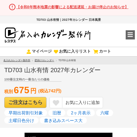
【令和8年熊本地震の影響による配送遅延・お届け停止のお知らせ】
TD703 山水有情｜2027年カレンダー 日本風景
マイページ
お気に入りリスト
カート
名入れカレンダー製作所
壁掛けカレンダー
TD703 山水有情
TD703 山水有情 2027年カレンダー
100冊注文時の一冊当たりの価格
675
円
(税込742円)
税別
ご注文はこちら
お気に入りに追加
早期出荷割引対象
旧暦
2ヶ月表示
六曜
土曜日色分け
書き込みスペース大