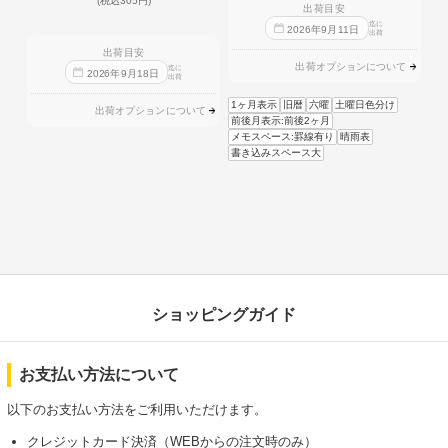
(税込305円)
出荷目安
迄に
2026
年
9
月
11
日
出荷
出荷目安
出荷オプションについて
迄に
2026
年
9
月
18
日
出荷
1ヶ月表示
旧暦
六曜
土曜日色分け
出荷オプションについて
前後月表示:前後2ヶ月
メモスペース:罫線有り
晴雨表
書き込みスペース大
ショッピングガイド
お支払い方法について
以下のお支払い方法をご利用いただけます。
クレジットカード決済（WEBからの注文時のみ）