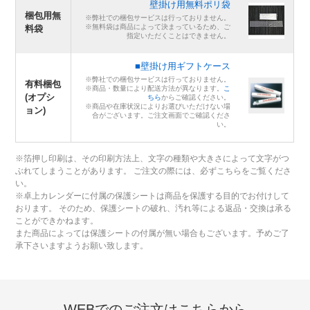
壁掛け用無料ポリ袋
梱包用無
※弊社での梱包サービスは行っておりません。
※無料袋は商品によって決まっているため、ご
料袋
指定いただくことはできません。
■壁掛け用ギフトケース
※弊社での梱包サービスは行っておりません。
有料梱包
※商品・数量により配送方法が異なります。
こ
(オプシ
ちら
からご確認ください。
※商品や在庫状況によりお選びいただけない場
ョン)
合がございます。ご注文画面でご確認くださ
い。
※箔押し印刷は、その印刷方法上、文字の種類や大きさによって文字がつ
ぶれてしまうことがあります。 ご注文の際には、必ずこちらをご覧くださ
い。
※卓上カレンダーに付属の保護シートは商品を保護する目的でお付けして
おります。 そのため、保護シートの破れ、汚れ等による返品・交換は承る
ことができかねます。
また商品によっては保護シートの付属が無い場合もございます。予めご了
承下さいますようお願い致します。
WEBでのご注文はこちらから