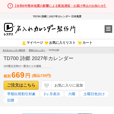
【令和8年熊本地震の影響による配送遅延・お届け停止のお知らせ】
TD700 詩郷｜2027年カレンダー 日本風景
マイページ
お気に入りリスト
カート
名入れカレンダー製作所
壁掛けカレンダー
TD700 詩郷
TD700 詩郷 2027年カレンダー
100冊注文時の一冊当たりの価格
669
円
(税込735円)
税別
ご注文はこちら
お気に入りに追加
早期出荷割引対象
2ヶ月表示
六曜
土曜日色分け
旧暦