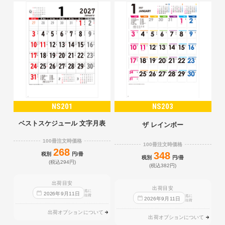
NS201
NS203
ベストスケジュール 文字月表
ザ レインボー
100冊注文時価格
100冊注文時価格
268
348
税別
円/冊
税別
円/冊
(税込294円)
(税込382円)
出荷目安
出荷目安
迄に
2026
年
9
月
11
日
出荷
迄に
2026
年
9
月
11
日
出荷
出荷オプションについて
出荷オプションについて