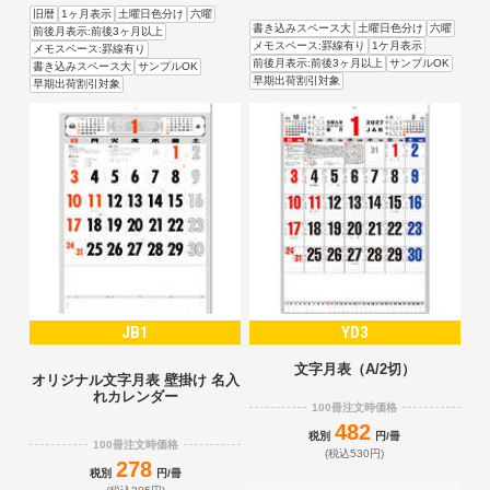
旧暦
1ヶ月表示
土曜日色分け
六曜
書き込みスペース大
土曜日色分け
六曜
前後月表示:前後3ヶ月以上
メモスペース:罫線有り
1ケ月表示
メモスペース:罫線有り
前後月表示:前後3ヶ月以上
サンプルOK
書き込みスペース大
サンプルOK
早期出荷割引対象
早期出荷割引対象
JB1
YD3
文字月表（A/2切）
オリジナル文字月表 壁掛け 名入
れカレンダー
100冊注文時価格
482
税別
円/冊
100冊注文時価格
(税込530円)
278
税別
円/冊