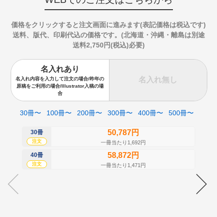
価格をクリックすると注文画面に進みます(表記価格は税込です)
送料、版代、印刷代込の価格です。(北海道・沖縄・離島は別途
送料2,750円(税込)必要)
名入れあり
名入れ無し
名入れ内容を入力して注文の場合/昨年の
原稿をご利用の場合/Illustrator入稿の場
合
30冊〜
100冊〜
200冊〜
300冊〜
400冊〜
500冊〜
50,787円
30冊
50
注文
注
一冊当たり1,692円
58,872円
40冊
60
注文
注
一冊当たり1,471円
70
注
80
注