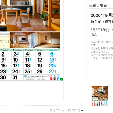
出荷目安日
2026年9月
荷予定（通常
8月8日15時
場合
※工場の混み具合
ます。
※お届け希望日が
ご相談ください。
※ご注文後の初校作
います。ご留意く
出荷オプションについて