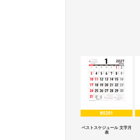
NS201
ベストスケジュール 文字月
表