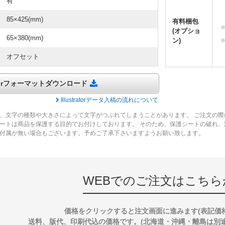
有
85×425(mm)
有料梱包
(オプショ
65×380(mm)
ン)
オフセット
tratorフォーマットダウンロード
Illustratorデータ入稿の流れについて
、文字の種類や大きさによって文字がつぶれてしまうことがあります。 ご注文の際
ートは商品を保護する目的でお付けしております。 そのため、保護シートの破れ
付属が無い場合もございます。予めご了承下さいますようお願い致します。
WEBでのご注文はこちら
価格をクリックすると注文画面に進みます(表記価
送料、版代、印刷代込の価格です。(北海道・沖縄・離島は別途送料