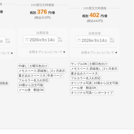
格
100冊注文時価格
100冊注文時価格
376
/冊
税別
円/冊
402
税別
円/冊
(税込413円)
(税込442円)
出荷目安
出荷目安
迄に
2026
9
14
迄に
2026
9
14
迄に
4
年
月
日
年
月
日
日
出荷
出荷
出荷
出荷オプションについて
出荷オプションについて
について
サンプルOK
土曜日色分け
中綴じ
土曜日色分け
メモスペース:罫線無し
2ヶ月表示
メモスペース:罫線無し
2ヶ月表示
書き込みスペース大
書き込みスペース大
年表ページ
フルカラー名入れ対応
フルカラー名入れ対応
オリジナル写真
10冊から注文可能
晴雨表
10冊から注文可能
メール便・郵送OK
メール便・郵送OK
オリジナル写真ハンガータイプ