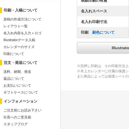
表紙印刷の有無
印刷・入稿について
名入れスペース
原稿の作成方法について
名入れ印刷寸法
レイアウト一覧
印刷
刷色について
名入れ内容を入力＋ロゴ
Illustratorデータ入稿
カレンダーのサイズ
Illus
印刷について
注文・発送について
※箔押し印刷は、その印刷方法上
※卓上カレンダーに付属の保護シ
送料、納期、発送
また商品によっては保護シートの
返品について
お支払いについて
ギフトケースについて
インフォメーション
ご注文前にお読み下さい
社長へのご意見箱
スタッフブログ