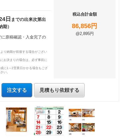
税込合計金額
24日
までの出来次第出
86,856円
納期）
@2,895円
までに原稿確認・入金完了の
により納期が前後する場合がござい
既にお決まりの場合は、必ず事前に
成に1～2営業日かかる場合もござ
ださい。
注文する
見積もり依頼する