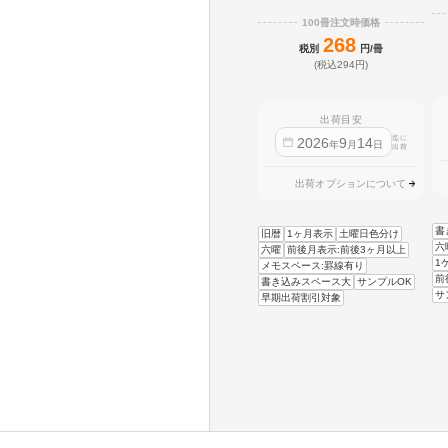
100冊注文時価格
268
税別
円/冊
(税込294円)
出荷目安
迄に
2026
9
14
年
月
日
出荷
出荷オプションについて
書
旧暦
1ヶ月表示
土曜日色分け
六
六曜
前後月表示:前後3ヶ月以上
1
メモスペース:罫線有り
前
書き込みスペース大
サンプルOK
サ
早期出荷割引対象