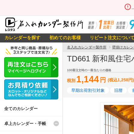
カレンダーを探す
初めてのお客様
リピート注文につい
名入れカレンダー製作所
壁掛けカレン
TD661 新和風住
100冊注文時の一冊当たりの価格
1,144
円
(税込1,258円)
税別
早期出荷割引対象
旧暦
全てのカレンダー
卓上カレンダー・手帳