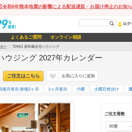
【令和8年熊本地震の影響による配送遅延・お届け停止のお知
ログ
て
よくあるご質問
オンライン相談
ダー
TD661 新和風住宅ハウジング
宅ハウジング 2027年カレンダー
ご注文はこちら
お気に入りに追加
前後月表示:前後2ヶ月
1ヶ月表示
六曜
土曜日色分け
ご注文冊数