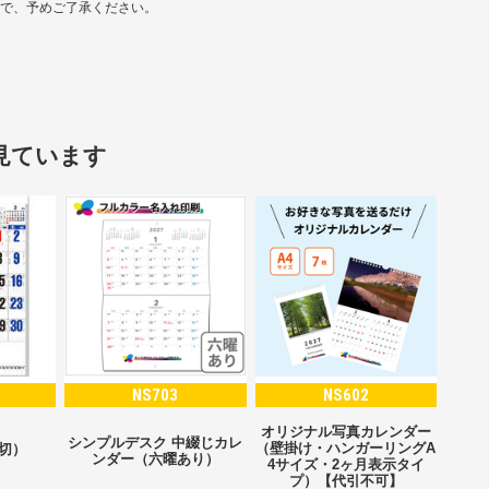
ので、予めご了承ください。
見ています
NS703
NS602
オリジナル写真カレンダー
シンプルデスク 中綴じカレ
（壁掛け・ハンガーリングA
2切）
ンダー（六曜あり）
4サイズ・2ヶ月表示タイ
プ）【代引不可】