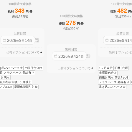
100冊注文時価格
100冊注文時価
348
482
税別
円/冊
税別
円
100冊注文時価格
(税込382円)
(税込530円)
278
税別
円/冊
(税込305円)
出荷目安
出荷目安
迄に
2026
9
14
2026
9
1
年
月
日
年
月
出荷
出荷目安
出荷オプションについて
出荷オプション
迄に
2026
9
24
年
月
日
出荷
き込みスペース大
土曜日色分け
1ヶ月表示
旧暦
六曜
出荷オプションについて
曜
メモスペース:罫線有り
土曜日色分け
ケ月表示
前後月表示:前後2ヶ月
後月表示:前後3ヶ月以上
メモスペース:罫線有り
ンプルOK
早期出荷割引対象
書き込みスペース大