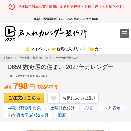
【令和8年熊本地震の影響による配送遅延・お届け停止のお知らせ】
TD659 数奇屋の住まい｜2027年カレンダー 建築
マイページ
お気に入りリスト
カート
名入れカレンダー製作所
壁掛けカレンダー
TD659 数奇屋の住まい
TD659 数奇屋の住まい 2027年カレンダー
100冊注文時の一冊当たりの価格
798
円
(税込877円)
税別
ご注文はこちら
お気に入りに追加
早期出荷割引対象
土曜日色分け
六曜
1ヶ月表示
前後月表示:前後2ヶ月
旧暦