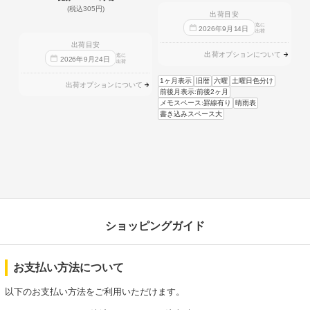
(税込305円)
出荷目安
迄に
2026
年
9
月
14
日
出荷
出荷目安
出荷オプションについて
迄に
2026
年
9
月
24
日
出荷
1ヶ月表示
旧暦
六曜
土曜日色分け
出荷オプションについて
前後月表示:前後2ヶ月
メモスペース:罫線有り
晴雨表
書き込みスペース大
ショッピングガイド
お支払い方法について
以下のお支払い方法をご利用いただけます。