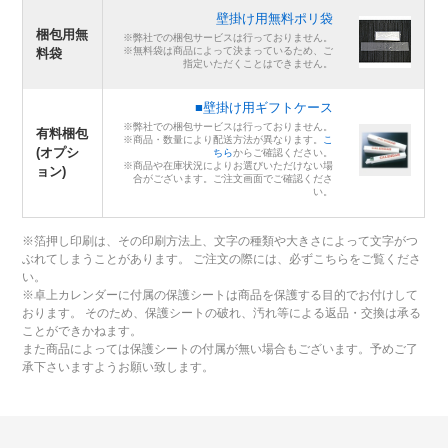
壁掛け用無料ポリ袋
梱包用無
※弊社での梱包サービスは行っておりません。
※無料袋は商品によって決まっているため、ご
料袋
指定いただくことはできません。
■壁掛け用ギフトケース
※弊社での梱包サービスは行っておりません。
有料梱包
※商品・数量により配送方法が異なります。
こ
(オプシ
ちら
からご確認ください。
※商品や在庫状況によりお選びいただけない場
ョン)
合がございます。ご注文画面でご確認くださ
い。
※箔押し印刷は、その印刷方法上、文字の種類や大きさによって文字がつ
ぶれてしまうことがあります。 ご注文の際には、必ずこちらをご覧くださ
い。
※卓上カレンダーに付属の保護シートは商品を保護する目的でお付けして
おります。 そのため、保護シートの破れ、汚れ等による返品・交換は承る
ことができかねます。
また商品によっては保護シートの付属が無い場合もございます。予めご了
承下さいますようお願い致します。