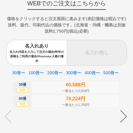
WEBでのご注文はこちらから
価格をクリックすると注文画面に進みます(表記価格は税込です)
送料、版代、印刷代込の価格です。(北海道・沖縄・離島は別途
送料2,750円(税込)必要)
名入れあり
名入れ無し
名入れ内容を入力して注文の場合/昨年の
原稿をご利用の場合/Illustrator入稿の場
合
30冊〜
100冊〜
200冊〜
300冊〜
400冊〜
500冊〜
60,588円
30冊
50
注文
注
一冊当たり2,019円
70,224円
40冊
60
注文
注
一冊当たり1,755円
70
注
80
注