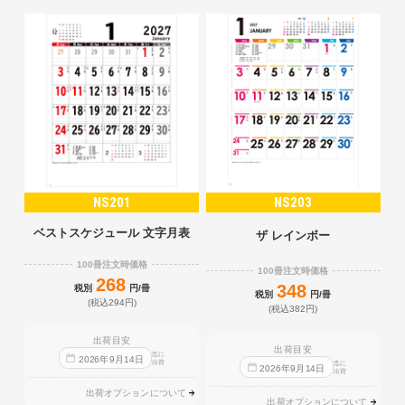
NS201
NS203
ベストスケジュール 文字月表
ザ レインボー
100冊注文時価格
100冊注文時価格
268
348
税別
円/冊
税別
円/冊
(税込294円)
(税込382円)
出荷目安
出荷目安
迄に
2026
年
9
月
14
日
出荷
迄に
2026
年
9
月
14
日
出荷
出荷オプションについて
出荷オプションについて