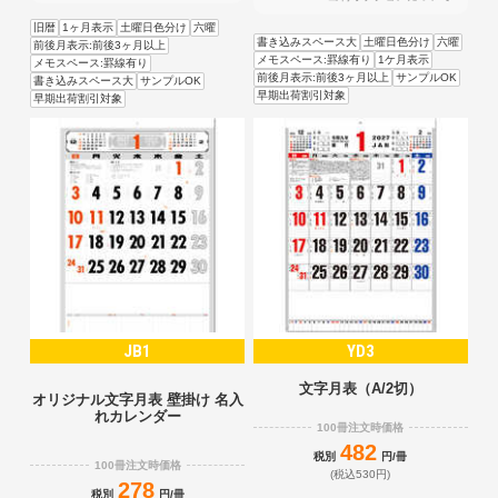
旧暦
1ヶ月表示
土曜日色分け
六曜
書き込みスペース大
土曜日色分け
六曜
前後月表示:前後3ヶ月以上
メモスペース:罫線有り
1ケ月表示
メモスペース:罫線有り
前後月表示:前後3ヶ月以上
サンプルOK
書き込みスペース大
サンプルOK
早期出荷割引対象
早期出荷割引対象
JB1
YD3
文字月表（A/2切）
オリジナル文字月表 壁掛け 名入
れカレンダー
100冊注文時価格
482
税別
円/冊
100冊注文時価格
(税込530円)
278
税別
円/冊