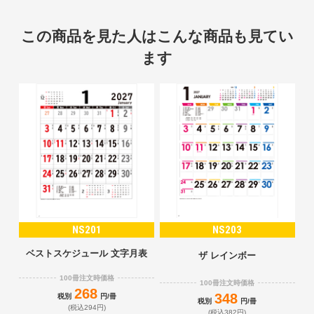
この商品を見た人はこんな商品も見てい
ます
NS201
NS203
ベストスケジュール 文字月表
ザ レインボー
100冊注文時価格
100冊注文時価格
268
348
税別
円/冊
税別
円/冊
(税込294円)
(税込382円)