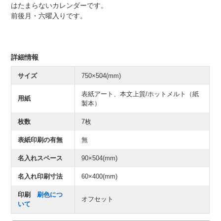
はたまらないカレンダーです。
前後月・六曜入りです。
詳細情報
サイズ
750×504(mm)
表紙アート、本文上質/ホットメルト（紙
用紙
製本）
枚数
7枚
表紙印刷の有無
無
名入れスペース
90×504(mm)
名入れ印刷寸法
60×400(mm)
印刷
刷色につ
オフセット
いて