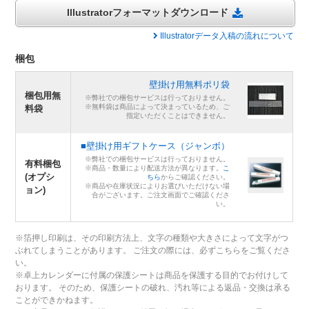
Illustratorフォーマットダウンロード
Illustratorデータ入稿の流れについて
梱包
壁掛け用無料ポリ袋
梱包用無
※弊社での梱包サービスは行っておりません。
※無料袋は商品によって決まっているため、ご
料袋
指定いただくことはできません。
■壁掛け用ギフトケース（ジャンボ）
※弊社での梱包サービスは行っておりません。
有料梱包
※商品・数量により配送方法が異なります。
こ
(オプシ
ちら
からご確認ください。
※商品や在庫状況によりお選びいただけない場
ョン)
合がございます。ご注文画面でご確認くださ
い。
※箔押し印刷は、その印刷方法上、文字の種類や大きさによって文字がつ
ぶれてしまうことがあります。 ご注文の際には、必ずこちらをご覧くださ
い。
※卓上カレンダーに付属の保護シートは商品を保護する目的でお付けして
おります。 そのため、保護シートの破れ、汚れ等による返品・交換は承る
ことができかねます。