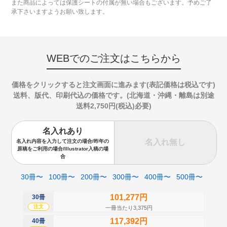
また商品によっては保護シートの付属が無い場合もございます。予めご了
承下さいますようお願い致します。
WEBでのご注文はこちらから
価格をクリックすると注文画面に進みます(表記価格は税込です)
送料、版代、印刷代込の価格です。(北海道・沖縄・離島は別途
送料2,750円(税込)必要)
名入れあり
名入れ無し
名入れ内容を入力して注文の場合/昨年の
原稿をご利用の場合/Illustrator入稿の場
合
30冊〜
100冊〜
200冊〜
300冊〜
400冊〜
500冊〜
101,277円
30冊
50
注文
注
一冊当たり3,375円
117,392円
40冊
60