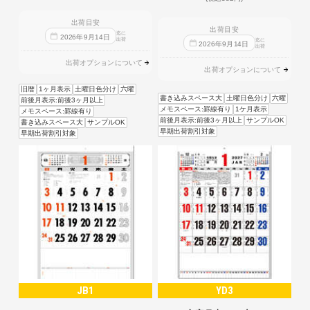
出荷目安
出荷目安
迄に
2026
年
9
月
14
日
出荷
迄に
2026
年
9
月
14
日
出荷
出荷オプションについて
出荷オプションについて
旧暦
1ヶ月表示
土曜日色分け
六曜
書き込みスペース大
土曜日色分け
六曜
前後月表示:前後3ヶ月以上
メモスペース:罫線有り
1ケ月表示
メモスペース:罫線有り
前後月表示:前後3ヶ月以上
サンプルOK
書き込みスペース大
サンプルOK
早期出荷割引対象
早期出荷割引対象
JB1
YD3