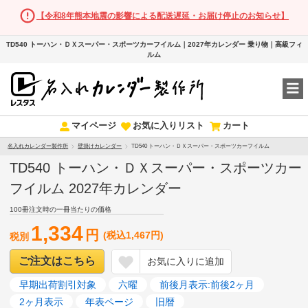
【令和8年熊本地震の影響による配送遅延・お届け停止のお知らせ】
TD540 トーハン・ＤＸスーパー・スポーツカーフイルム｜2027年カレンダー 乗り物｜高級フィ
ルム
マイページ
お気に入りリスト
カート
名入れカレンダー製作所
壁掛けカレンダー
TD540 トーハン・ＤＸスーパー・スポーツカーフイルム
TD540 トーハン・ＤＸスーパー・スポーツカー
フイルム 2027年カレンダー
100冊注文時の一冊当たりの価格
1,334
円
(税込1,467円)
税別
ご注文はこちら
お気に入りに追加
早期出荷割引対象
六曜
前後月表示:前後2ヶ月
2ヶ月表示
年表ページ
旧暦