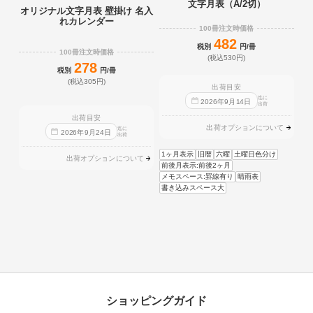
文字月表（A/2切）
オリジナル文字月表 壁掛け 名入
れカレンダー
100冊注文時価格
482
税別
円/冊
100冊注文時価格
(税込530円)
278
税別
円/冊
(税込305円)
出荷目安
迄に
2026
年
9
月
14
日
出荷
出荷目安
出荷オプションについて
迄に
2026
年
9
月
24
日
出荷
1ヶ月表示
旧暦
六曜
土曜日色分け
出荷オプションについて
前後月表示:前後2ヶ月
メモスペース:罫線有り
晴雨表
書き込みスペース大
ショッピングガイド