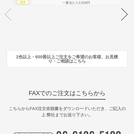
注文
注
一冊当たり2,934円
70
注
80
注
90
注
2色以上・600冊以上ご注文をご希望のお客様、お見積
り・ご相談はこちら
FAXでのご注文はこちらから
こちらからFAX注文依頼書をダウンロードいただき、ご記入の
上 弊社までお送り下さい。