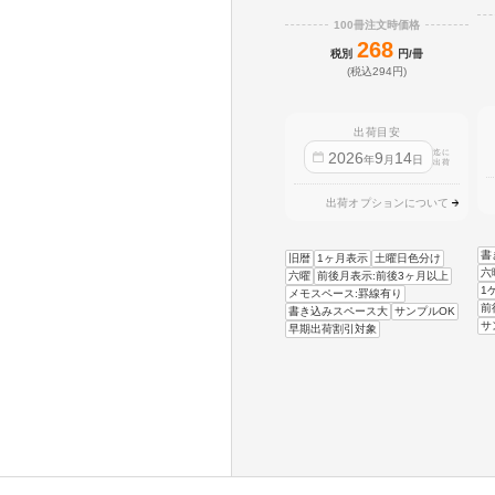
100冊注文時価格
268
税別
円/冊
(税込294円)
出荷目安
迄に
2026
9
14
年
月
日
出荷
出荷オプションについて
書
旧暦
1ヶ月表示
土曜日色分け
六
六曜
前後月表示:前後3ヶ月以上
1
メモスペース:罫線有り
前
書き込みスペース大
サンプルOK
サ
早期出荷割引対象