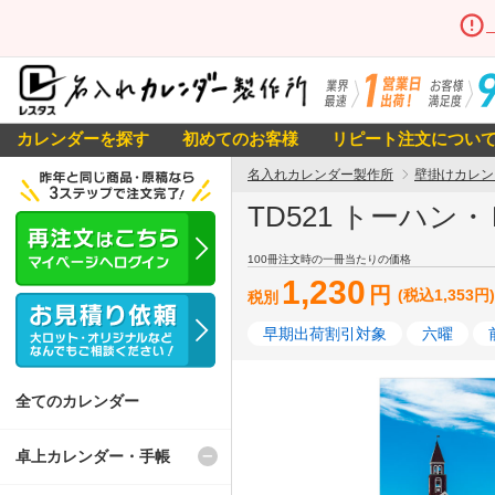
カレンダーを探す
初めてのお客様
リピート注文につい
名入れカレンダー製作所
壁掛けカレン
TD521 トーハン
100冊注文時の一冊当たりの価格
1,230
円
(税込1,353円)
税別
早期出荷割引対象
六曜
全てのカレンダー
卓上カレンダー・手帳