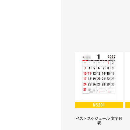
NS201
ベストスケジュール 文字月
表