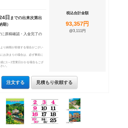
税込合計金額
24日
までの出来次第出
93,357円
納期）
@3,111円
までに原稿確認・入金完了の
により納期が前後する場合がござい
既にお決まりの場合は、必ず事前に
成に1～2営業日かかる場合もござ
ださい。
注文する
見積もり依頼する