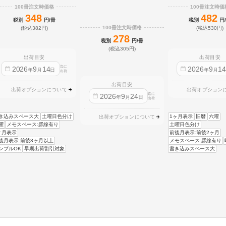
100冊注文時価格
100冊注文時価
348
482
税別
円/冊
税別
円
100冊注文時価格
(税込382円)
(税込530円)
278
税別
円/冊
(税込305円)
出荷目安
出荷目安
迄に
2026
9
14
2026
9
1
年
月
日
年
月
出荷
出荷目安
出荷オプションについて
出荷オプション
迄に
2026
9
24
年
月
日
出荷
き込みスペース大
土曜日色分け
1ヶ月表示
旧暦
六曜
出荷オプションについて
曜
メモスペース:罫線有り
土曜日色分け
ケ月表示
前後月表示:前後2ヶ月
後月表示:前後3ヶ月以上
メモスペース:罫線有り
ンプルOK
早期出荷割引対象
書き込みスペース大