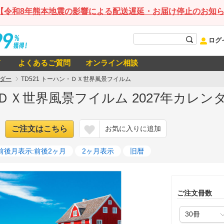
【令和8年熊本地震の影響による配送遅延・お届け停止のお知
ログ
て
よくあるご質問
オンライン相談
ダー
TD521 トーハン・ＤＸ世界風景フイルム
・ＤＸ世界風景フイルム 2027年カレン
ご注文はこちら
お気に入りに追加
前後月表示:前後2ヶ月
2ヶ月表示
旧暦
ご注文冊数