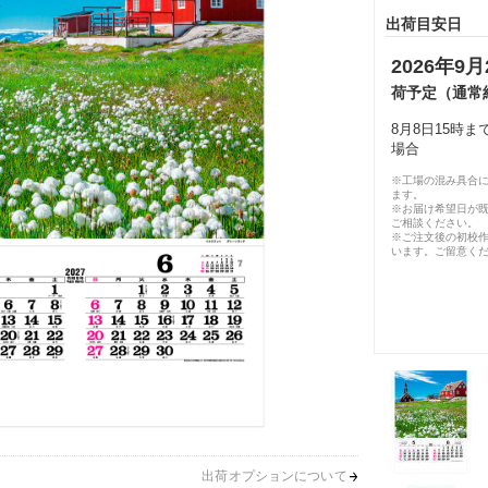
出荷目安日
2026年9月
荷予定（通常
8月8日15時
場合
※工場の混み具合
ます。
※お届け希望日が
ご相談ください。
※ご注文後の初校作
います。ご留意く
出荷オプションについて