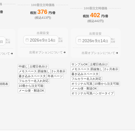
格
100冊注文時価格
100冊注文時価格
376
/冊
税別
円/冊
402
税別
円/冊
(税込413円)
(税込442円)
出荷目安
出荷目安
迄に
2026
9
14
迄に
2026
9
14
迄に
4
年
月
日
年
月
日
日
出荷
出荷
出荷
出荷オプションについて
出荷オプションについて
について
サンプルOK
土曜日色分け
中綴じ
土曜日色分け
メモスペース:罫線無し
2ヶ月表示
メモスペース:罫線無し
2ヶ月表示
書き込みスペース大
書き込みスペース大
年表ページ
フルカラー名入れ対応
フルカラー名入れ対応
オリジナル写真
10冊から注文可能
晴雨表
10冊から注文可能
メール便・郵送OK
メール便・郵送OK
オリジナル写真ハンガータイプ