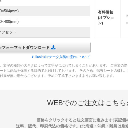
無
0×504(mm)
有料梱包
(オプショ
0×400(mm)
ン)
オフセット
tratorフォーマットダウンロード
Illustratorデータ入稿の流れについて
、文字の種類や大きさによって文字がつぶれてしまうことがあります。 ご注文の際
ートは商品を保護する目的でお付けしております。 そのため、保護シートの破れ
付属が無い場合もございます。予めご了承下さいますようお願い致します。
WEBでのご注文はこちら
価格をクリックすると注文画面に進みます(表記価
送料、版代、印刷代込の価格です。(北海道・沖縄・離島は別途送料