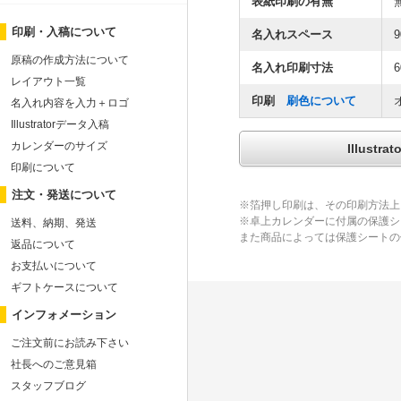
表紙印刷の有無
印刷・入稿について
名入れスペース
9
原稿の作成方法について
名入れ印刷寸法
6
レイアウト一覧
印刷
刷色について
名入れ内容を入力＋ロゴ
Illustratorデータ入稿
カレンダーのサイズ
Illus
印刷について
注文・発送について
※箔押し印刷は、その印刷方法上
※卓上カレンダーに付属の保護シ
送料、納期、発送
また商品によっては保護シートの
返品について
お支払いについて
ギフトケースについて
インフォメーション
ご注文前にお読み下さい
社長へのご意見箱
スタッフブログ