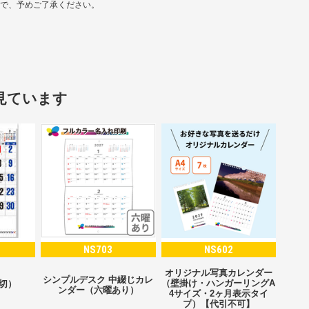
ので、予めご了承ください。
見ています
NS703
NS602
オリジナル写真カレンダー
シンプルデスク 中綴じカレ
（壁掛け・ハンガーリングA
2切）
ンダー（六曜あり）
4サイズ・2ヶ月表示タイ
プ）【代引不可】