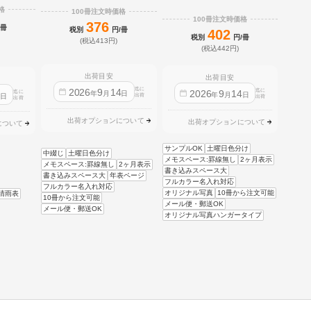
格
100冊注文時価格
100冊注文時価格
376
/冊
税別
円/冊
402
税別
円/冊
(税込413円)
(税込442円)
出荷目安
出荷目安
迄に
2026
9
14
迄に
2026
9
14
迄に
4
年
月
日
年
月
日
日
出荷
出荷
出荷
出荷オプションについて
出荷オプションについて
について
サンプルOK
土曜日色分け
中綴じ
土曜日色分け
メモスペース:罫線無し
2ヶ月表示
メモスペース:罫線無し
2ヶ月表示
書き込みスペース大
書き込みスペース大
年表ページ
フルカラー名入れ対応
フルカラー名入れ対応
オリジナル写真
10冊から注文可能
晴雨表
10冊から注文可能
メール便・郵送OK
メール便・郵送OK
オリジナル写真ハンガータイプ