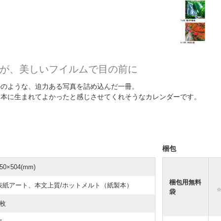
が、美しいフイルムで目の前に
かのような、迫力ある写真を詰め込んだ一冊。
日本に生まれてよかったと感じさせてくれそうなカレンダーです。
梱包
50×504(mm)
梱包用無料
表紙アート、本文上質/ホットメルト（紙製本）
袋
7枚