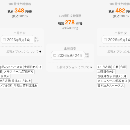
100冊注文時価格
100冊注文時価
348
482
税別
円/冊
税別
円
100冊注文時価格
(税込382円)
(税込530円)
278
税別
円/冊
(税込305円)
出荷目安
出荷目安
迄に
2026
9
14
2026
9
1
年
月
日
年
月
出荷
出荷目安
出荷オプションについて
出荷オプション
迄に
2026
9
24
年
月
日
出荷
き込みスペース大
土曜日色分け
1ヶ月表示
旧暦
六曜
出荷オプションについて
曜
メモスペース:罫線有り
土曜日色分け
ケ月表示
前後月表示:前後2ヶ月
後月表示:前後3ヶ月以上
メモスペース:罫線有り
ンプルOK
早期出荷割引対象
書き込みスペース大