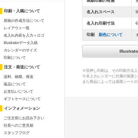
表紙印刷の有無
印刷・入稿について
名入れスペース
9
原稿の作成方法について
名入れ印刷寸法
6
レイアウト一覧
印刷
刷色について
名入れ内容を入力＋ロゴ
Illustratorデータ入稿
カレンダーのサイズ
Illus
印刷について
注文・発送について
※箔押し印刷は、その印刷方法上
※卓上カレンダーに付属の保護シ
送料、納期、発送
また商品によっては保護シートの
返品について
お支払いについて
ギフトケースについて
インフォメーション
ご注文前にお読み下さい
社長へのご意見箱
スタッフブログ