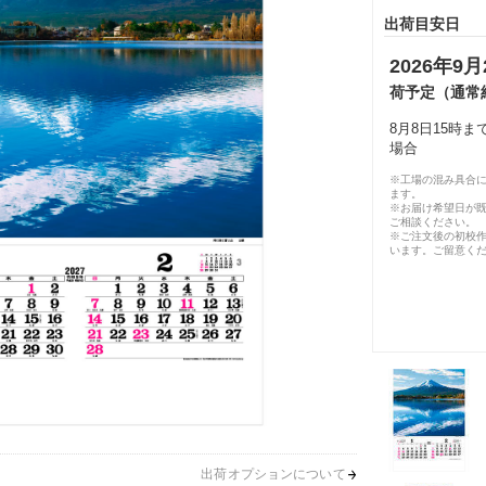
出荷目安日
2026年9月
荷予定（通常
8月8日15時
場合
※工場の混み具合
ます。
※お届け希望日が
ご相談ください。
※ご注文後の初校作
います。ご留意く
出荷オプションについて