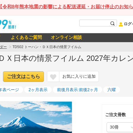
【令和8年熊本地震の影響による配送遅延・お届け停止のお知
ログ
て
よくあるご質問
オンライン相談
ダー
TD502 トーハン・ＤＸ日本の情景フイルム
・ＤＸ日本の情景フイルム 2027年カレ
ご注文はこちら
お気に入りに追加
年表ページ
2ヶ月表示
前後月表示:前後2ヶ月
六曜
ご注文冊数