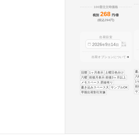
100冊注文時価格
268
税別
円/冊
(税込294円)
出荷目安
迄に
2026
9
14
年
月
日
出荷
出荷オプションについて
書
旧暦
1ヶ月表示
土曜日色分け
六
六曜
前後月表示:前後3ヶ月以上
1
メモスペース:罫線有り
前
書き込みスペース大
サンプルOK
サ
早期出荷割引対象