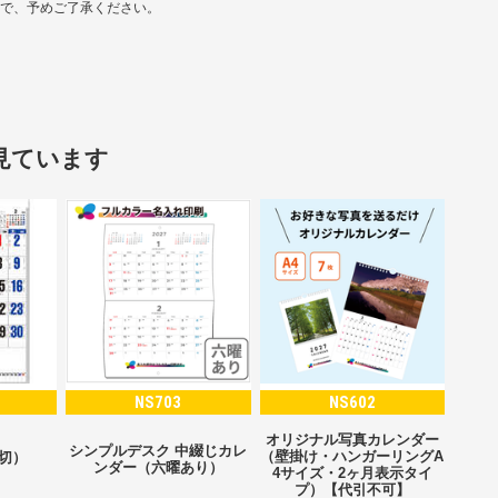
ので、予めご了承ください。
見ています
NS703
NS602
オリジナル写真カレンダー
シンプルデスク 中綴じカレ
（壁掛け・ハンガーリングA
2切）
ンダー（六曜あり）
4サイズ・2ヶ月表示タイ
プ）【代引不可】