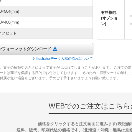
無
0×504(mm)
有料梱包
(オプショ
0×400(mm)
ン)
オフセット
tratorフォーマットダウンロード
Illustratorデータ入稿の流れについて
、文字の種類や大きさによって文字がつぶれてしまうことがあります。 ご注文の際
ートは商品を保護する目的でお付けしております。 そのため、保護シートの破れ
付属が無い場合もございます。予めご了承下さいますようお願い致します。
WEBでのご注文はこちら
価格をクリックすると注文画面に進みます(表記価
送料、版代、印刷代込の価格です。(北海道・沖縄・離島は別途送料