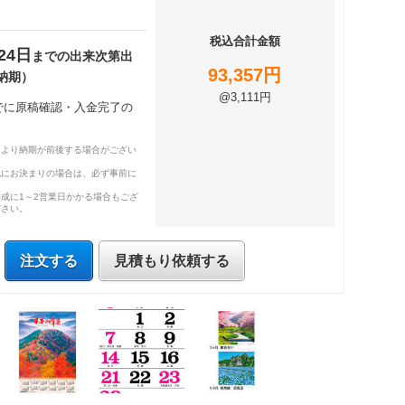
税込合計金額
24日
までの出来次第出
93,357円
納期）
@3,111円
までに原稿確認・入金完了の
により納期が前後する場合がござい
既にお決まりの場合は、必ず事前に
成に1～2営業日かかる場合もござ
ださい。
注文する
見積もり依頼する