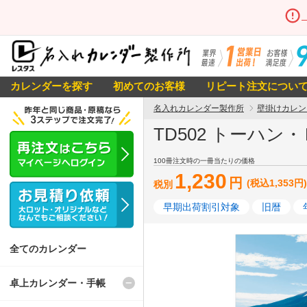
カレンダーを探す
初めてのお客様
リピート注文につい
名入れカレンダー製作所
壁掛けカレン
TD502 トーハン
100冊注文時の一冊当たりの価格
1,230
円
(税込1,353円)
税別
早期出荷割引対象
旧暦
全てのカレンダー
卓上カレンダー・手帳