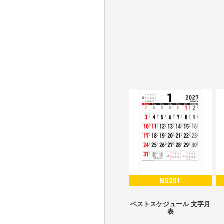
NS201
ベストスケジュール 文字月
表