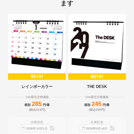
ます
NS101
NS102
レインボーカラー
THE DESK
100冊注文時価格
100冊注文時価格
285
245
税別
円/冊
税別
円/冊
(税込313円)
(税込269円)
出荷目安
出荷目安
迄に
迄に
2026
年
10
月
1
日
2026
年
9
月
14
日
出荷
出荷