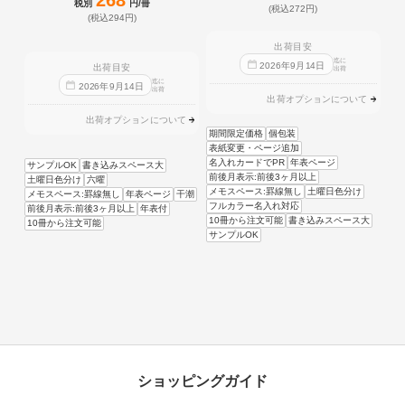
税別
円/冊
(税込272円)
(税込294円)
出荷目安
迄に
2026
年
9
月
14
日
出荷目安
出荷
迄に
2026
年
9
月
14
日
出荷
出荷オプションについて
出荷オプションについて
期間限定価格
個包装
表紙変更・ページ追加
名入れカードでPR
年表ページ
サンプルOK
書き込みスペース大
前後月表示:前後3ヶ月以上
土曜日色分け
六曜
メモスペース:罫線無し
土曜日色分け
メモスペース:罫線無し
年表ページ
干潮
フルカラー名入れ対応
前後月表示:前後3ヶ月以上
年表付
10冊から注文可能
書き込みスペース大
10冊から注文可能
サンプルOK
ショッピングガイド