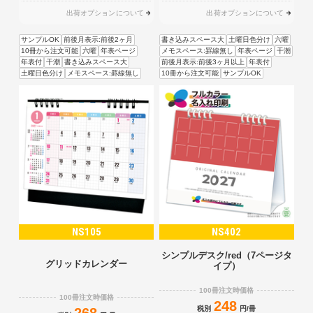
出荷オプションについて
出荷オプションについて
サンプルOK
前後月表示:前後2ヶ月
書き込みスペース大
土曜日色分け
六曜
10冊から注文可能
六曜
年表ページ
メモスペース:罫線無し
年表ページ
干潮
年表付
干潮
書き込みスペース大
前後月表示:前後3ヶ月以上
年表付
土曜日色分け
メモスペース:罫線無し
10冊から注文可能
サンプルOK
NS105
NS402
シンプルデスク/red（7ページタ
グリッドカレンダー
イプ）
100冊注文時価格
100冊注文時価格
248
税別
円/冊
268