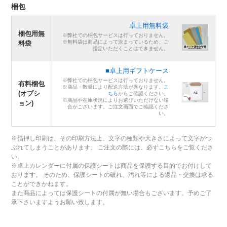
梱包
卓上用無料袋
梱包用無
※弊社での梱包サービスは行っておりません。
※無料袋は商品によって決まっているため、ご
料袋
指定いただくことはできません。
■卓上用ギフトケース
※弊社での梱包サービスは行っておりません。
有料梱包
※商品・数量により配送方法が異なります。
こ
(オプシ
ちら
からご確認ください。
※商品や在庫状況によりお選びいただけない場
ョン)
合がございます。ご注文画面でご確認くださ
い。
※箔押し印刷は、その印刷方法上、文字の種類や大きさによって文字がつ
ぶれてしまうことがあります。 ご注文の際には、必ずこちらをご覧くださ
い。
※卓上カレンダーに付属の保護シートは商品を保護する目的でお付けして
おります。 そのため、保護シートの破れ、汚れ等による返品・交換は承る
ことができかねます。
また商品によっては保護シートの付属が無い場合もございます。予めご了
承下さいますようお願い致します。