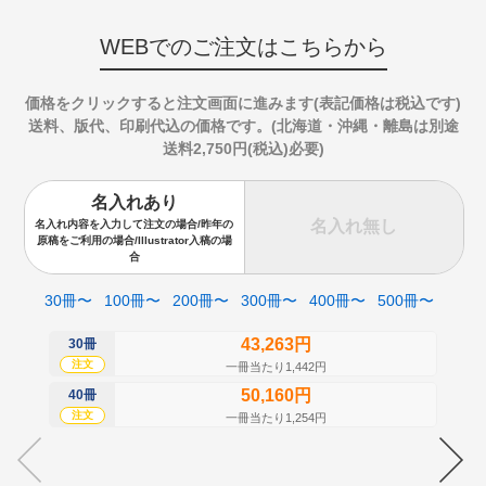
WEBでのご注文はこちらから
価格をクリックすると注文画面に進みます(表記価格は税込です)
送料、版代、印刷代込の価格です。(北海道・沖縄・離島は別途
送料2,750円(税込)必要)
名入れあり
名入れ無し
名入れ内容を入力して注文の場合/昨年の
原稿をご利用の場合/Illustrator入稿の場
合
30冊〜
100冊〜
200冊〜
300冊〜
400冊〜
500冊〜
43,263円
30冊
50
注文
注
一冊当たり1,442円
50,160円
40冊
60
注文
注
一冊当たり1,254円
70
注