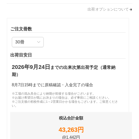
出荷オプションについて
ご注文冊数
出荷目安日
2026年9月24日
までの出来次第出荷予定（通常納
期）
8月7日15時までに原稿確認・入金完了の場合
※工場の混み具合により納期が前後する場合がございます。
※お届け希望日が既にお決まりの場合は、必ず事前にご相談ください。
※ご注文後の初校作成に1～2営業日かかる場合もございます。ご留意くださ
い。
税込合計金額
43,263円
@1,442円