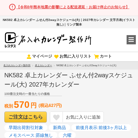
【令和8年熊本地震の影響による配送遅延・お届け停止のお知らせ】
NK582 卓上カレンダー ふせん付2wayスケジュール(大)｜2027年カレンダー 文字月表(イラスト
無し)｜リング製本
マイページ
お気に入りリスト
カート
名入れカレンダー製作所
卓上カレンダー
NK582 卓上カレンダー ふせん付2wayスケジュール(大)
NK582 卓上カレンダー ふせん付2wayスケジュ
ール(大) 2027年カレンダー
100冊注文時の一冊当たりの価格
570
円
(税込627円)
税別
ご注文はこちら
お気に入りに追加
早期出荷割引対象
新商品
前後月表示:前後3ヶ月以上
メモスペース:罫線無し
六曜